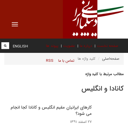
Toggle
vigation
صفحه نخست
درباره ما
عضویت
پیوند ها
ENGLISH
صفحه‌اصلی
کلید واژه ها
تماس با ما
RSS
مطالب مرتبط با کلید واژه
کانادا و انگلیس
کارهای ایرانیان مقیم انگلیس و کانادا کجا انجام
می شود؟
۲۷ اسفند ۱۳۹۱