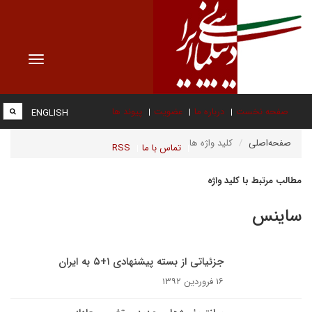
Toggle
vigation
صفحه نخست
درباره ما
عضویت
پیوند ها
ENGLISH
صفحه‌اصلی
کلید واژه ها
تماس با ما
RSS
مطالب مرتبط با کلید واژه
ساینس
جزئیاتی از بسته پیشنهادی ۱+۵ به ایران
۱۶ فروردین ۱۳۹۲