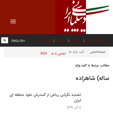
Toggle
vigation
صفحه نخست
درباره ما
عضویت
پیوند ها
ENGLISH
صفحه‌اصلی
کلید واژه ها
تماس با ما
RSS
مطالب مرتبط با کلید واژه
ساله) شاهزاده
تشدید نگرانی ریاض از گسترش نفوذ منطقه ای
ایران
۱۱ آذر ۱۳۹۱