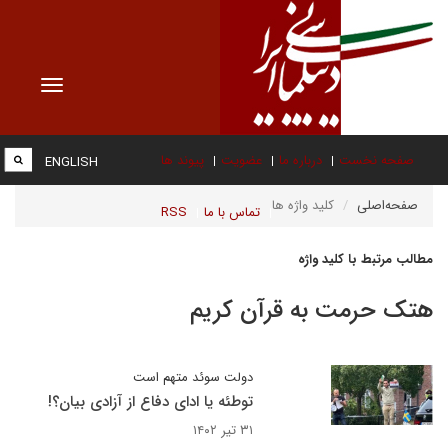
Toggle
vigation
صفحه نخست
درباره ما
عضویت
پیوند ها
ENGLISH
صفحه‌اصلی
کلید واژه ها
تماس با ما
RSS
مطالب مرتبط با کلید واژه
هتک حرمت به قرآن کریم
دولت سوئد متهم است
توطئه یا ادای دفاع از آزادی بیان؟!
۳۱ تیر ۱۴۰۲