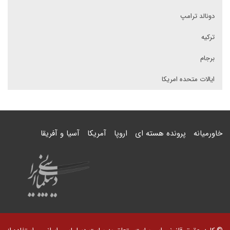
دونالد ترامپ
ترکیه
برجام
ایالات متحده امریکا
خاورمیانه
پرونده هسته ای
اروپا
آمریکا
آسیا و آفریقا