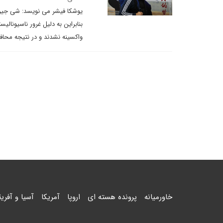
یوشکا فیشر می نویسد: شی جین پ
بنابراین به دلیل غرور ناسیونال
واکسینه نشدند و در نتیجه محا
خاورمیانه
پرونده هسته ای
اروپا
آمریکا
آسیا و آفریق