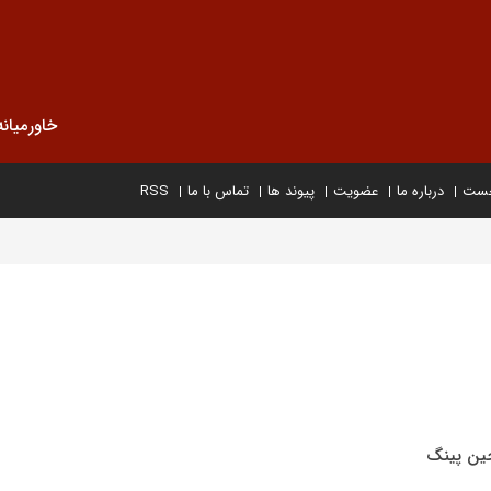
خاورمیانه
خست
درباره ما
عضویت
پیوند ها
تماس با ما
RSS
جین پینگ