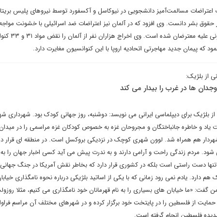
 اعتراضات مسالمت‌آمیز دانشجویی در نیوکاسل و آکسفورد توسط نیروهای پلیس بریتانی
ر حقوق بشر دانست. وی افزود که در آلمان نیز اعتراضات ضد اسرائیلی با خشونت مواجه
منجر به سرکوب و پیگردهای قانونی علیه معترض
 از بلژیک:
دان ها در غرب را بیدار می کند
 بلژیک برای دیپلماسی ایرانی می نویسد: دوشنبه، روز جهانی کودک بود. شهرداری شهر
 یاد و خاطره جانباختگان و مجروحان غزه به خصوص کودکان غزه مراسمی را در میدان
شهردار هم همراه شد. لوون شهری کوچک در نزدیکی بروکسل است. در منطقه ای قرار دار
. مردم زندگی راحت و آرامی دارند و به ندرت پیش می آید کسی اخبار جهان را به
تنها دست راستی است بلکه در کشوری قرار دارد که بخاطر نقش آمریکا در جنگ جهانی 
 هم دارد. یادم نمی رود زمانی که با یکی از اساتید بلژیکی درباره نحوه نامگذاری خیابان
فت: «ما خیابان های بسیاری را به نام قهرمانان خود نامگذاری می کنیم، مثلا روزولت
مایت از فلسطین را در پایتخت خود برگزار کرده و در شهرهای مختلف آن مراسم فراوا
مدیده فلسطین انجام گرفته است.