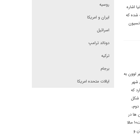
روسیه
ا اشاره
 شده که
ایران و امریکا
ان شده است. وی اخراج هزاران نفر از آلمان را نقض مواد ۳۱ و ۳۳ کنوانسیون
اسرائیل
دونالد ترامپ
ترکیه
برجام
 لوون به
ایالات متحده امریکا
 شهر
د که
 شکل
دوم،
 ها در
»! حالا
ن و