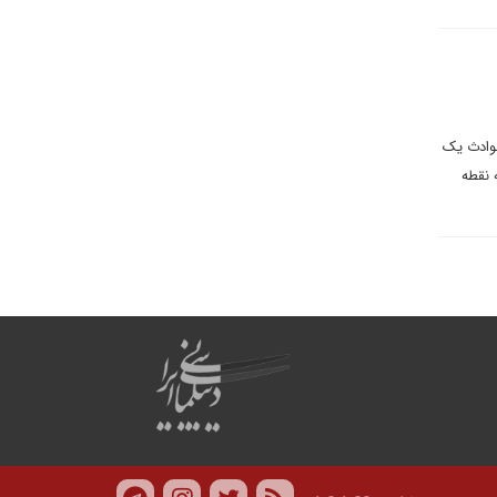
حوادث یک
 نقطه