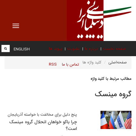
Toggle
vigation
صفحه نخست
درباره ما
عضویت
پیوند ها
ENGLISH
صفحه‌اصلی
کلید واژه ها
تماس با ما
RSS
مطالب مرتبط با کلید واژه
گروه مینسک
پنج دلیل برای مخالفت با خواسته آذربایجان
چرا باکو خواهان انحلال گروه مینسک
است؟