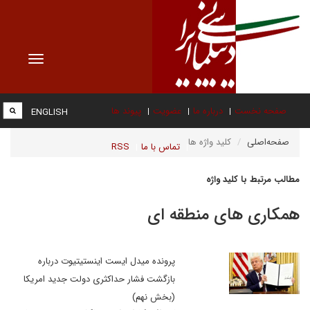
Toggle
vigation
صفحه نخست
درباره ما
عضویت
پیوند ها
ENGLISH
صفحه‌اصلی
کلید واژه ها
تماس با ما
RSS
مطالب مرتبط با کلید واژه
همکاری های منطقه ای
پرونده میدل ایست اینستیتیوت درباره
بازگشت فشار حداکثری دولت جدید امریکا
(بخش نهم)