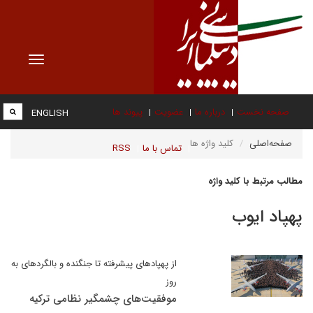
Toggle
vigation
صفحه نخست
درباره ما
عضویت
پیوند ها
ENGLISH
صفحه‌اصلی
کلید واژه ها
تماس با ما
RSS
مطالب مرتبط با کلید واژه
پهپاد ایوب
از پهپادهای پیشرفته تا جنگنده و بالگردهای به
روز
موفقیت‌های چشمگیر نظامی ترکیه