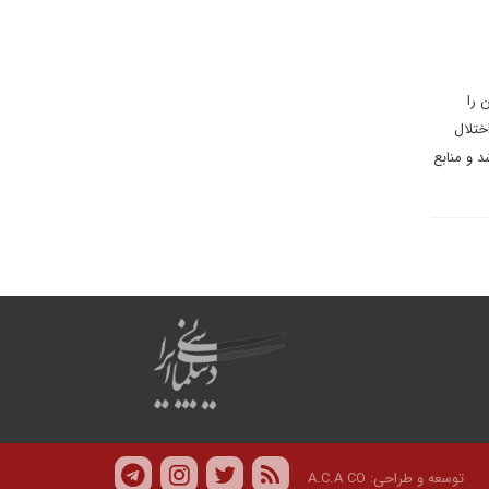
 را
ختلال
 و منابع
توسعه و طراحی:
A.C.A CO