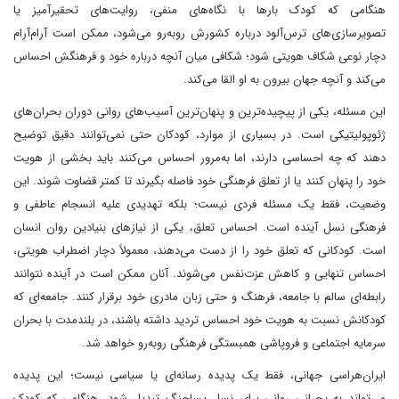
هنگامی که کودک بارها با نگاه‌های منفی، روایت‌های تحقیرآمیز یا
تصویرسازی‌های ترس‌آلود درباره کشورش روبه‌رو می‌شود، ممکن است آرام‌آرام
دچار نوعی شکاف هویتی شود؛ شکافی میان آنچه درباره خود و فرهنگش احساس
می‌کند و آنچه جهان بیرون به او القا می‌کند.
این مسئله، یکی از پیچیده‌ترین و پنهان‌ترین آسیب‌های روانی دوران بحران‌های
ژئوپولیتیکی است. در بسیاری از موارد، کودکان حتی نمی‌توانند دقیق توضیح
دهند که چه احساسی دارند، اما به‌مرور احساس می‌کنند باید بخشی از هویت
خود را پنهان کنند یا از تعلق فرهنگی خود فاصله بگیرند تا کمتر قضاوت شوند. این
وضعیت، فقط یک مسئله فردی نیست؛ بلکه تهدیدی علیه انسجام عاطفی و
فرهنگی نسل آینده است. احساس تعلق، یکی از نیازهای بنیادین روان انسان
است. کودکانی که تعلق خود را از دست می‌دهند، معمولاً دچار اضطراب هویتی،
احساس تنهایی و کاهش عزت‌نفس می‌شوند. آنان ممکن است در آینده نتوانند
رابطه‌ای سالم با جامعه، فرهنگ و حتی زبان مادری خود برقرار کنند. جامعه‌ای که
کودکانش نسبت به هویت خود احساس تردید داشته باشند، در بلندمدت با بحران
سرمایه اجتماعی و فروپاشی همبستگی فرهنگی روبه‌رو خواهد شد.
ایران‌هراسی جهانی، فقط یک پدیده رسانه‌ای یا سیاسی نیست؛ این پدیده
می‌تواند به بحرانی روانی برای نسل پساجنگ تبدیل شود. هنگامی که کودک