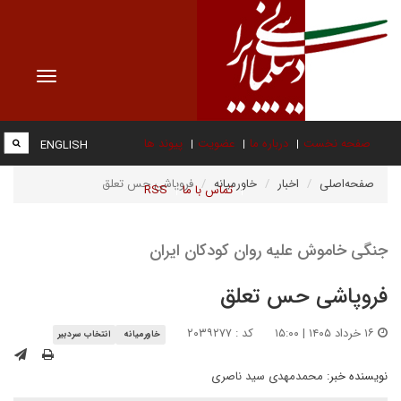
Toggle
vigation
صفحه نخست
درباره ما
عضویت
پیوند ها
ENGLISH
صفحه‌اصلی
اخبار
خاورمیانه
فروپاشی حس تعلق
تماس با ما
RSS
جنگی خاموش علیه روان کودکان ایران
فروپاشی حس تعلق
۱۶ خرداد ۱۴۰۵ | ۱۵:۰۰
کد : ۲۰۳۹۲۷۷
خاورمیانه
انتخاب سردبیر
نویسنده خبر:
محمدمهدی سید ناصری