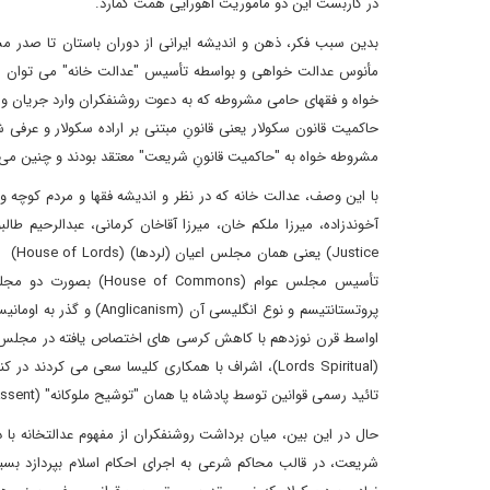
در کاربست این دو ماموریت اهورایی همت گمارد.
بدین سبب فکر، ذهن و اندیشه ایرانی از دوران باستان تا صدر مش
خواه و فقهای حامی مشروطه که به دعوت روشنفکران وارد جریان و
حاکمیت قانون سکولار یعنی قانونِ مبتنی بر اراده سکولار و عرف
مشروطه خواه به "حاکمیت قانونِ شریعت" معتقد بودند و چنین می
با این وصف، عدالت خانه که در نظر و اندیشه فقها و مردم کوچه و 
stice
تائید رسمی قوانین توسط پادشاه یا همان "توشیح ملوکانه" (Royal Assent) به کار تصویب و تفسیر قوانین بپردازند.
حال در این بین، میان برداشت روشنفکران از مفهوم عدالتخانه ب
شریعت، در قالب محاکم شرعی به اجرای احکام اسلام بپردازد بسی