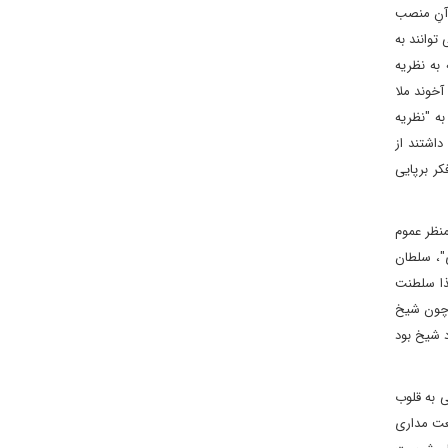
 آنِ منصب
وانند به
 به نظریه
خوند ملا
ه "نظریه
قین داشتند از
ر برپایی
نظر عموم
"، سلطان
ذا سلطنت
 چون شیخ
د خود شیخ بود
 به قلوب
عت مداری