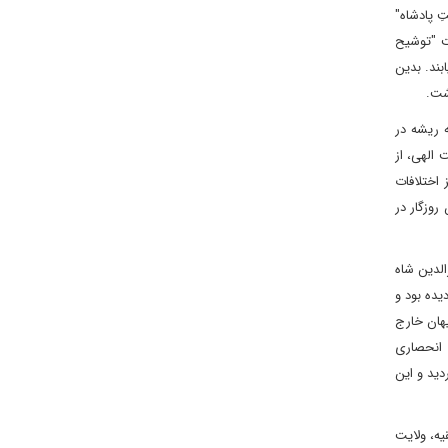
ِ پادشاه"
ت "توشیح
ابند. بدین
شت.
 ریشه در
 الهی، از
اختلافات
روزگار در
الدین شاه
یده بود و
هان خارج
طنت" (Right to Reign) هر دو از اختیارات انحصاری
ید و این
یه، ولایت