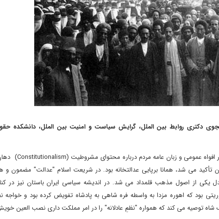
جوی دکتری روابط بین الملل، گرایش سیاست و امنیت بین الملل، دانشکده حقو
در صدر مشروطه آنچه در افواه عمومی و زبان ع
 تأکید می شد، همانا برپایی عدالتخانه بود. در شریعت اسلام "عدالت" مضمون و 
 یکی از اصول مذهب قلمداد می شد. در اندیشه سیاسی ایران باستان نیز در کنار
ریتی بود که اهوره مزدا به واسطه فره شاهی به پادشاه تفویض کرده بود و خواجه ن
ه توصیه می کند که همواره "نظمِ عادلانه" را در امر مملکت داری نصب العین خویش