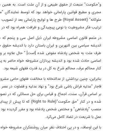
و"حکومت" منبعث از حقوق طبیعی و از آنِ ملت است. به همین منظو
مجری و مطیع قوانین پارلمانی خواهد بود که توسط نمایندگان 
ملوکانه" (Royal Assent) طرح ها و لوایح پارلما
ترتیب فکر مشروطیت با نوعی پیچیدگی و ظرافت همراه بود که در می
در متمم قانون اساسی مشروطه ایران ذیل اصل سی و پنجم که 
اندیشه سیاسی بین النهرین و ایران باستان دارد با اندیشه حقوق
طرف ملت به شخص پادشاه مفوض شده [است]." حال علاوه بر وجود 
اساسی حادث شده بود و اندیشه پردازان مشروطه خواه حاضر به پذیر
کنار محاکم عرف، محاکم شرع به کل در ید قدرت فقهای شیعه بود.
بنابراین، چنین برداشتی از عدالتخانه با مخالفت فقهای حامی مش
قاجار "عدلیه فراش باشی شرع بود" و نهاد عدلیه و قضاوت در عصر ق
بر اساس قرآن، سنت، اجماع و قیاس برای حل مسائلی که در نصو
منصب "پادشاهی" و مختص شخص پادشاه بود و مقرر گردیده بود به 
عمل با شریعت در تضاد کامل می‌کرد.
با این اوصاف، و در پی اختلاف نظر میان روشنفکران مشروطه خواه و