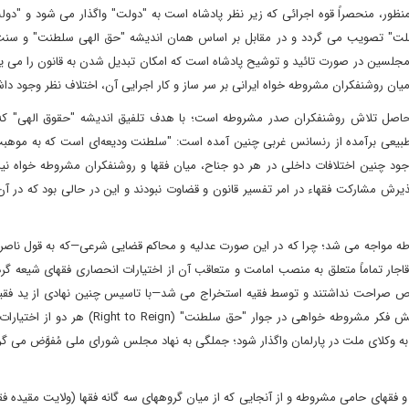
ر، منحصراً قوه اجرائی که زیر نظر پادشاه است به "دولت" واگذار می شود و "دولت
"ملت" تصویب می گردد و در مقابل بر اساس همان اندیشه "حق الهی سلطنت" و سن
نی بعد از تصویب مجلسین در صورت تائید و توشیح پادشاه است که امکان تبدیل شدن به قانون را می ی
ان روشنفکران مشروطه خواه ایرانی بر سر ساز و کار اجرایی آن، اختلاف نظر وجود دا
حاصل تلاش روشنفکران صدر مشروطه است؛ با هدف تلفیق اندیشه "حقوق الهی" که
 طبیعی برآمده از رنسانس غربی چنین آمده است: "سلطنت ودیعه‌ای است که به موهبت
چنین اختلافات داخلی در هر دو جناح، میان فقها و روشنفکران مشروطه خواه نیز 
ش مشارکت فقهاء در امر تفسیر قانون و قضاوت نبودند و این در حالی بود که در آن 
روطه مواجه می شد؛ چرا که در این صورت عدلیه و محاکم قضایی شرعی—که به قول ناصر
اجار تماماً متعلق به منصب امامت و متعاقب آن از اختیارات انحصاری فقهای شیعه گرد
ص صراحت نداشتند و توسط فقیه استخراج می شد—با تاسیس چنین نهادی از ید فقی
شده و در کنار "حق حکومت"(Right to Rule) که تا پیش از پیدایش فکر مشروطه خواهی در جوار "حق سل
وکلای ملت در پارلمان واگذار شود؛ جملگی به نهاد مجلس شورای ملی مُفوَّض می گرد
 فقهای حامی مشروطه و از آنجایی که از میان گروههای سه گانه فقها (ولایت مقیده فق