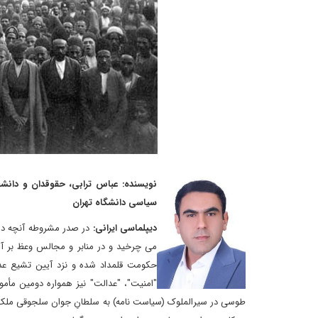
نویسنده: عباس ترابی، حقوقدان و دانش
سیاسی دانشگاه تهران
دیپلماسی ایرانی:
می چرخید و در منابر و مجالس وعظ بر آن
حکومت قلمداد شده و نزد آیین تشیع عدل
"امنیت"، "عدالت" نیز همواره دومین مأمو
طوسی در سیرالملوک (سیاست نامه) به سلطانِ جوان سلجوقی ملک شا