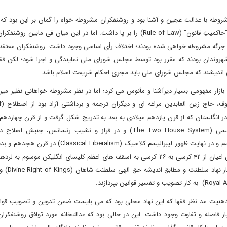
روطه با عدالت عجین و آشنا بود و روشنفکران مشروطه خواه را گمان بر این بود که 
مأنوس عدالت خواهی و بواسطه تأسیس "عدالت خانه" می توان "حاکمیتِ قانون" (Rule of Law) را بر پا داشت. اما در این میان فی 
 جرگه مشروطه خواهی شده بودند؛ اختلاف رأی اساسی وجود داشت. روشنفکران معتقد ب
ی شهروندان بودند که مقرر بود توسط مجلس شورای ملی نمایندگی و اجرا شود؛ لکن ف
 اندیشند که مجلس شورای ملی باید مجری احکام شریعت اسلام باشد.
بازار مفهومی بسیار دیرآشنا و مأنوس می کرد؛ اما در نظر مشروطه خواهانی نظیر میر
آخوندزاده
Ju) یعنی همان مجلس اعیان (لردها) (House of Lords) در انگلستان که از قرن یازدهم میلادی به بعد به تدریج شکل گرفت و از قرن چها
تأسیس مجلس عوام (House of Commons) بصورت دو مجلسی (The Two House System) و در فراز و نشیب رنسانس، 
پروتستانتیسم و نوع انگلیسی آن (Anglicanism) و گذر به اومانیسم و در نهایت ظهور لیبرالیسم کلاسیک (alism
اواسط قرن نوزدهم با کاهش کرسی های اختصاص یافته در مجلس اعیان از ۴۲ کرسی به ۲۶ کرسی به اسقف های اعظم کلیسای انگلیکن موس
(Lords Spiritual)، اشراف با همک
ا ذهنیت مد نظر فقها که این نهاد محلی بود که می بایست ضمن تدوین و تصویب قوان
ار فاصله و تفاوت وجود داشت. این در حالی بود که عدالتخانه مورد توافق روشنفکرا