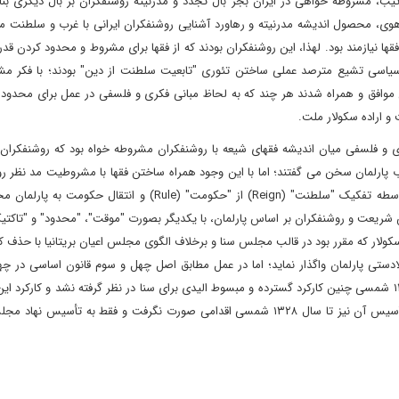
یب، مشروطه خواهی در ایران بجز بال تجدد و مدرنیته روشنفکران بر بال دیگری بن
هوی، محصول اندیشه مدرنیته و رهاورد آشنایی روشنفکران ایرانی با غرب و سلطنت م
 فقها نیازمند بود. لهذا، این روشنفکران بودند که از فقها برای مشروط و محدود کردن ق
ه سیاسی تشیع مترصد عملی ساختن تئوری "تابعیت سلطنت از دین" بودند؛ با فکر م
 موافق و همراه شدند هر چند که به لحاظ مبانی فکری و فلسفی در عمل برای محدود
و اراده سکولار ملت.
ری و فلسفی میان اندیشه فقهای شیعه با روشنفکران مشروطه خواه بود که روشنفکران 
ب پارلمان سخن می گفتند؛ اما با این وجود همراه ساختن فقها با مشروطیت مد نظر ر
تنها بر اساس همین سنت فکری "محدود کردن قدرت سلطان" بواسطه تفکیک "سلطنت" (Reign) از "حکومت" (Rule) و ان
ریعت و روشنفکران بر اساس پارلمان، با یکدیگر بصورت "موقت"، "محدود" و "تاکتی
 سکولار که مقرر بود در قالب مجلس سنا و برخلاف الگوی مجلس اعیان بریتانیا با حذف
دستی پارلمان واگذار نماید؛ اما در عمل مطابق اصل چهل و سوم قانون اساسی در چها
ذی‌القعدة‌ الحرام ۱۳۲۴ قمری برابر با روز یکشنبه هشتم دی ماه ۱۲۸۵ شمسی چنین کارکرد گسترده و مبسوط الیدی برای سنا در نظر گرفته نشد و کار
به قانون‌گذاری در کنار مجلس شورای ملی محدود گردید و برای تأسیس آن نیز تا سال ۱۳۲۸ شمسی اقدامی صورت نگرفت و فقط به ت