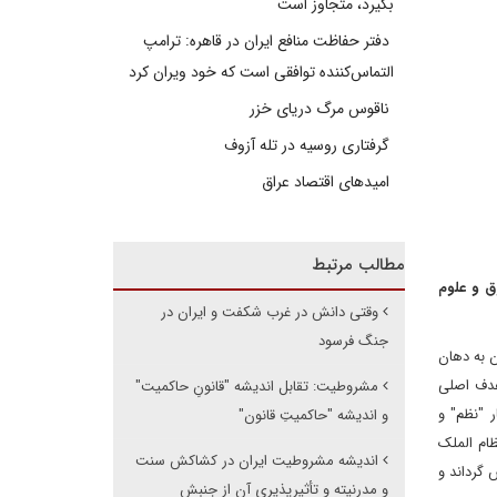
بگیرد، متجاوز است
دفتر حفاظت منافع ایران در قاهره: ترامپ
التماس‌کننده توافقی است که خود ویران کرد
ناقوس مرگ دریای خزر
گرفتاری روسیه در تله آزوف
امیدهای اقتصاد عراق
مطالب مرتبط
ق و علوم
وقتی دانش در غرب شکفت و ایران در
جنگ فرسود
امه مردم درباره محتوای مشروطیت (Constitutionalism) دهان به دهان
هدف اصلی
مشروطیت: تقابل اندیشه "قانونِ حاکمیت"
 "نظم" و
و اندیشه "حاکمیتِ قانون"
ظام الملک
اندیشه مشروطیت ایران در کشاکش سنت
 گرداند و
و مدرنیته و تأثیرپذیری آن از جنبش