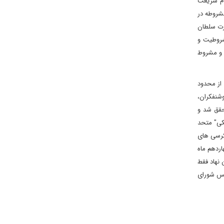
ام شریعت
شروطه در
درت سلطان
شروطیت و
 و مشروط
از محدود
وشنفکران،
تقال حکومت به پارلمان محقق شد و
کی" متحد
 کرسی های
ردهم ماه
کرد این نهاد فقط
أسیس نهاد مجلس شورای