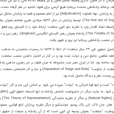
ن با کار قانون گذاری وظیفه تفسیر قانون و نیز وظیفه دادگاه عالی را نیز می بایس
برخلاف پادشاهی متحده بریتانیا هیچ کرسی برای فقهاء امامیه در نظر گرفته نشده بو
اساس، ضمن انتقال حق حکومت (Right to Rule) از سلطان و دربار به پارلمان، نهاد قضاوت (Adjudication) نیز از امام معصوم و فقیه 
در حالی بود که در بریتانیا با تصویب اولین قانون تفوق (The first Act of Supremacy) توسط پارلمان در سال ۱۵۳۴ م
سطه تضاد اقتدار پاپ با نظریه حق الهی سلطنت ارتباط خود را با کلیسای روم قطع ک
مطابق اندیشه ایرانی "جامعیت قدرت دولت" (The Totality of Governmental Power) پادشاه بعنو
 منصب پادشاهی بریتانیا نیز بروز و ظهور یافت.
جالب‌تر اینکه سه دهه پیش از هنری هشتم، در ایران نیز شاه اسماعیل صفوی طی ۲۳ سال سلطنت—از ۱۵۰۱ تا ۱۵۲۴—با
قه شافعی، جامع دین و دولت شده بود و در کنار در اختیار داشتن منصب سلطنت
 مقام امامت را نیز از آن خود ساخته بود. اما در ایرانِ عصر صدر مشروطه نه میان فقهاء بر سر رهبری مذهبی پ
وجود داشت و نه در بین روشنفکران نیز بر سر چگونگی "تفکیک سلطنت از حکومت" (Separation of Reign and Rule) و س
ماعی وحدت نظر و دیدگاه حاصل شده بود.
" است و تنها قوه اجرائی به "دولت" سپرده می شود. بر اساس این ساز و کار، "دول
سلطنت می کند، اما دولتِ پادش
ی (Social Contract Theory) امثال توماس هابز، جان لاک، ژان ژاک روسو، مونتسکیو و دیگر نظریه پردازان تابع قوانین
وطیت "سلطنت" بعنوان ودیعه ای الهی است که از آن پادشاه و منبعث از حقوق 