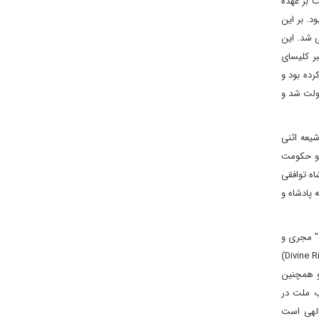
ت بر عهده
د. بر این
به پارلمان منتقل می شد. این
یلادی هنری هشتم بعنوان رهبر کلیسای
رده بود و
ان رهبر کلیسای انگلیسی (Anglican)، رهبر دین و دولت شد و
 رسمیت بخشیدن به مذهب شیعه اثنی
 و حکومت
ادشاه توافقی
از و کار اختصاص سلطنت به پادشاه و
ت" مجری و
مطیع قوانین پارلمانی است که توسط نمایندگان "ملت" تصویب می شود. به عبارت دیگر، در مشروطیت شخص پادشاه به تبع اندیشه حقوق الهی (Divine Rights)
اه منبعث از اندیشه حقوق طبیعی (Natural Rights) و متأثر از نظریه نمایندگی (The Theory of Representation) و همچنین
 مصوب ملت در
الهی است