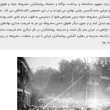
باره مفهوم عدالتخانه و برداشت دوگانه و متضانه روشنفکران مشروطه خواه و فقها
 چرایی عدم تأسیس چنین نهادی می نویسد و در این خصوص کالبدشکافی می کند. به ب
وشنفکران مشروطه خواه بدون همراهی فقها از دسترسی به قلوب مردم عادی عاجز بودند
م تبدیل کنند و از سوی دیگر، فقهای حامی مشروطه نیز جز به شریعت مداری نهادهای
اهی در ایران بجز بال تجدد و مدرنیته روشنفکران، بر بال دیگری بنام شریعت مدار
یشه مدرنیته و رهاورد آشنایی روشنفکران ایرانی با غرب و سلطنت مشروطه در بریتان
د بود.