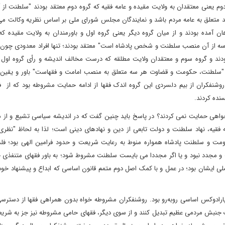
 دوم یعنی معتقدان به ولایت مقیده و عامه فقیه که گروه دوم معتقد بودند "سلطنت از
متعلق به عامه مردم باشد و نمایندگان مجلس شورای ملی بر اساس نظریه وکالت می ت
ن آمده بودند و از میان گروه دیگر یعنی گروه اول و باورمندان به ولایت مقیده که
ه از آن منصب سلطنت و شخص پادشاه است" معتقد بودند؛ تنها افراد معدودی چون آ
دند و گروه سوم و معتقدان ولایت مطلقه که درست مخالف اندیشه و رأی گروه اول ب
ین" (The Totality of Power of God) و گزاره "سلطنت، حکومت و قضاوت هر سه متعلق به منصب امامت و فقهاست" باور و ی
شنفکران از بیم دلسردی این گروه اندک فقها از ادامه حمایت مشروطه بود که از فک
نده کردند.
اهی حمایت نمی کردند؟ در پاسخ باید چنین گفت که در اندیشه سیاسی تشیع و از م
ه فقیه، نهاد سلطنت و دولت تابعی از دین و نهادهای دینی است؛ لذا به لحاظ "نظری
مت و سلطنت پادشاه همواره منوط به رعایت شریعت و حدود فرامین الهی بود؛ فل
و مجدد نبود و یا اگر مجددا می بایست سلطنت مشروط شود؛ به باور فقهای متنفذی
طه مشروعه که نوعی تز (Thesis) و مدعای اصلی ایشان بود؛ در عمل و با کمک اصل دوم متمم قانون اساسی که ابداع و پیشنها
ارادوکس اساسی روبه‌رو بود. روشنفکران مشروطه خواه بدون همراهی فقها از دسترسی
یک جنبش مردمی عظیم تبدیل کنند و از سوی دیگر، فقهای حامی مشروطه نیز جز به شری