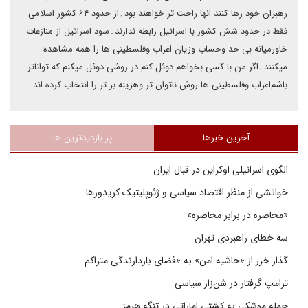
رهبران خود رها کنند انها راحت تر خواهند بود۔از حدود ۶۴ کشور اسلامی
فقط در حدود شش کشور با اسرائیل رابطه ندارند۔سود اسرائیل از منازعات
خاورمیانه بی حد وحساب وزیان اعراب وفلسطینی ها را همه مشاهده
میکنند۔اگر من با گسی بخواهم دوئل کنم در روشی دوئل میکنم که تواناتر
باشم‌اعراب وفلسطینی ها روش ناتوان تر وهزینه بر تر را انتخاب کرده اند
آخرین خبرها
پر بازدیدترین ها
الگوی اسرائیلی اوکراین در قبال ایران
خوانشی از منظر اقتصاد سیاسی و ژئوپلیتیک کریدورها
«محاصره در برابر محاصره»
سه خطای راهبردی تهران
گذار خزر از «حاشیه امن» به «فضای بازدارندگی متراکم
ترامپ گرفتار در شن‌زار سیاسی
حمله موشکی به کشتی اماراتی در تنگه هرمز