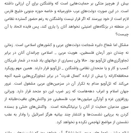
بیش از هرچیز متکی بر حمایت‌هایی است که واشنگتن برای آن ارزانی داشته
است. در این صورت دولت‌های عرب خاورمیانه و خاصه حوزه جنوبی خلیج فارس
لازم است از خود بپرسند که اگر قرار نیست واشنگتن به رغم حضور گسترده نظامی
در منطقه در بزنگاه‌های امنیتی نخواهد آنان را یاری کند، پس فایده اتحاد با آن
چیست؟
مشکل اما شعاع دایره شجاعت دولت‌های عربی و کشورهای اسلامی است. زمانی
نه چندان دور آرمان فلسطین، هویت عربی _ اسلامی چراغدان آنان در برابر
تجاوزگری‌های تل‌آویو بود. حالا ولی بسیاری از دولت‎های یاد شده در شمار شریکان
کسب و کار و یا متحدان نظامی واشنگتن _ تل‌آویو قرار دارند. همین مهم رویکرد
محافظه‌کارانه را بیش از اراده "اعمال قدرت" در برابر تجاوزگری‌هایی شبیه آنچه
می‌کند که تل‌آویو مدام به تکرار آن در سزمین‌های عربی مشغول است. غرور
جهان اسلام و اعراب دهه‌هاست که زیر ضرب این دو متحد قرار دارد. ویرانی
روزافزون غزه و آوارگی میلیون‌ها عرب فلسطینی جز واکنش‌های عافیت‌طلبانه از
سوی مدعیان حمایت از آنان را برنیانگیخته است. واکنش‌های خنثی و بسنده
کردن به برپایی نشست‌ها و انتشار چند بیانیه هرگز اسرائیل را وادار به عقب
نشستن از مواضع تهاجمی نکرده و نخواهد کرد.
ارائه مشتی راه‌حل‌های مبهم، تنها نشانگر آن خواهد بود که نشست‌هایی مانند