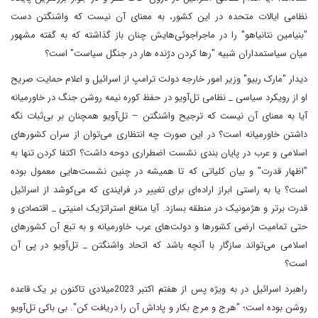
نظامی ایالات متحده در این کشور، به معنای آن نیست که واشنگتن دست
"بنیامین نتانیاهو" را در ماجراجوئی‌هایش چنان باز گذاشته که به گفته مشهور
میان سیاستمداران شبیه "رها کردن درٌنده هار در جنگل سیاست" است؟
دیدار "مارک ربیو" وزیر امور خارجه دولت ترامپ از اسرائیل و اعلام حمایت صریح
او از رویکرد سیاسی _ نظامی تل‌آویو در حفظ کوره نیمه روشن جنگ در خاورمیانه
آیا به معنای آن نیست که ترجیح واشنگتن – تل‌آویو همچنان بر بی‌ثبات نگه
داشتن خاورمیانه است؟ در این صورت چه انتظاری می‌توان از سران کشورهای
اسلامی و عرب در پایان بندی نشست اضطراری دوحه داشت؟ اکتفا کردن تنها به
"اظهار قدرت" و بیان کلیاتی که تا همیشه در چنین نشست‌هایی معمول بوده
است؟ یا به راستی ابراز اراده‌ای برای تغییر در فرایندی که می‌کوشد از اسرائیل
قدرت برتر و هژمونیک در منطقه بسازد. آیا منافع استراتژیک امنیتی _ اقتصادی و
حتی تمامیت ارضی کشورها و دولت‌های عرب خاورمیانه و به تبع آن کشورهای
اسلامی می‌تواند سازگار با آنچه باشد که اتحاد واشنگتن _ تل‌آویو در پی آن
است؟
راهبرد اسرائیل در به ویژه پس از هفتم اکتبر 2023میلادی تاکنون بر یک قاعده
روشن بوده است؛ "هرج و مرج بکار و پاداش آن را دریافت کن". بی باکی تل‌آویو