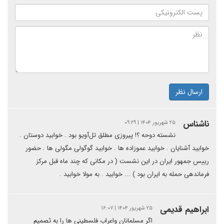
ارسال نظر
ناشناس
۲۵ شهریور ۱۴۰۴ | ۰۹:۲۹
نشسته دوحه ؟! پیروزی مطلق تل‌آویو بود . خوابید دوستان .
خوابید آشنایان . خوابید عموزاده ها . خوابید گوگولی مگولی ها . حضور
رییس جمهور ایران در این نشست ( در مکانی که چند ماه قبل مرکز
فرماندهی حمله به ایران بود ) ... خوابید . به مولا خوابید .
ابراهیم قدیمی
۲۵ شهریور ۱۴۰۴ | ۱۶:۰۷
اگر مسلمانان واعراب فلسطینی ها را به ثصمیم