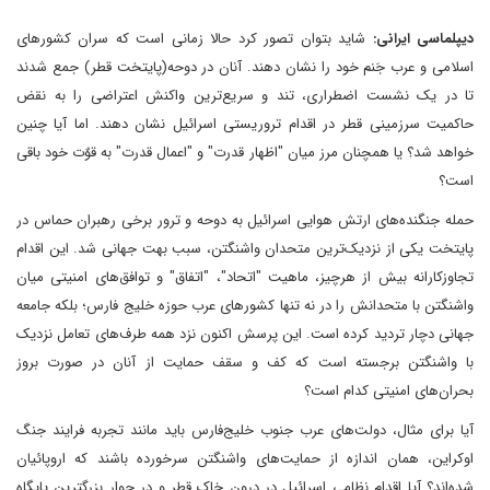
دیپلماسی ایرانی:
شاید بتوان تصور کرد حالا زمانی است که سران کشورهای
اسلامی و عرب جَنم خود را نشان دهند. آنان در دوحه(پایتخت قطر) جمع شدند
تا در یک نشست اضطراری، تند و سریع‌ترین واکنش اعتراضی را به نقض
حاکمیت سرزمینی قطر در اقدام تروریستی اسرائیل نشان دهند. اما آیا چنین
خواهد شد؟ یا همچنان مرز میان "اظهار قدرت" و "اعمال قدرت" به قوٌت خود باقی
است؟
حمله جنگنده‌های ارتش هوایی اسرائیل به دوحه و ترور برخی رهبران حماس در
پایتخت یکی از نزدیک‌ترین متحدان واشنگتن، سبب بهت جهانی شد. این اقدام
تجاوزکارانه بیش از هرچیز، ماهیت "اتحاد"، "اتفاق" و توافق‌های امنیتی میان
واشنگتن با متحدانش را در نه تنها کشورهای عرب حوزه خلیج فارس؛ بلکه جامعه
جهانی دچار تردید کرده است. این پرسش اکنون نزد همه طرف‌های تعامل نزدیک
با واشنگتن برجسته است که کف و سقف حمایت از آنان در صورت بروز
بحران‌های امنیتی کدام است؟
آیا برای مثال، دولت‌های عرب جنوب خلیج‌فارس باید مانند تجربه فرایند جنگ
اوکراین، همان اندازه از حمایت‌های واشنگتن سرخورده باشند که اروپائیان
شده‌اند؟ آیا اقدام نظامی اسرائیل در درون خاک قطر و در جوار بزرگترین پایگاه