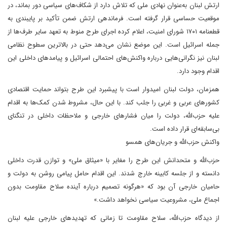
ارتش لبنان به‌عنوان نهادی ملی که تلاش دارد از شکاف‌های سیاسی دور بماند، در
موقعیت حساسی قرار گرفته است. فرماندهی ارتش ضمن تأکید بر پایبندی به
قطعنامه ۱۷۰۱ شورای امنیت، اعلام کرده اجرای طرح منوط به تعهد سایر طرف‌ها از
جمله اسرائیل است. این موضع نشان می‌دهد حتی در بالاترین سطوح نظامی
لبنان نیز نگرانی‌هایی درباره واکنش‌های احتمالی اسرائیل و پیامدهای داخلی این
اقدام وجود دارد.
همزمان، دولت لبنان امیدوار است با پیشبرد این طرح بتواند حمایت اقتصادی
کشورهای عربی و غربی را جلب کند. با این حال، مشروط شدن کمک‌ها به اقدام
علیه حزب‌الله، دولت را میان فشارهای خارجی و ملاحظات داخلی در تنگنای
بی‌سابقه‌ای قرار داده است.
واکنش حزب‌الله و جریان‌های همسو
حزب‌الله و متحدانش این طرح را مغایر با «میثاق ملی» و توازن قدرت داخلی
دانسته و از جلسه کابینه خارج شدند. این اقدام حامل پیامی روشن به دولت و
حامیان خارجی آن بود که «هرگونه تصمیم درباره آینده سلاح مقاومت بدون
اجماع ملی، مشروعیت سیاسی نخواهد داشت.»
از دیدگاه حزب‌الله، سلاح مقاومت تا زمانی که تهدیدهای خارجی علیه لبنان