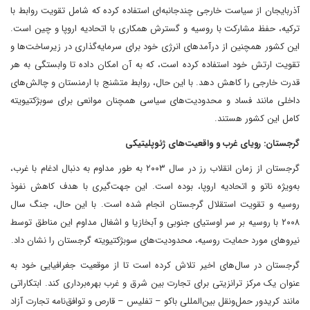
آذربایجان از سیاست خارجی چندجانبه‌ای استفاده کرده که شامل تقویت روابط با
ترکیه، حفظ مشارکت با روسیه و گسترش همکاری با اتحادیه اروپا و چین است.
این کشور همچنین از درآمدهای انرژی خود برای سرمایه‌گذاری در زیرساخت‌ها و
تقویت ارتش خود استفاده کرده است، که به آن امکان داده تا وابستگی به هر
قدرت خارجی را کاهش دهد. با این حال، روابط متشنج با ارمنستان و چالش‌های
داخلی مانند فساد و محدودیت‌های سیاسی همچنان موانعی برای سوبژکتیویته
کامل این کشور هستند.
گرجستان: رویای غرب و واقعیت‌های ژئوپلیتیکی
گرجستان از زمان انقلاب رز در سال ۲۰۰۳ به طور مداوم به دنبال ادغام با غرب،
به‌ویژه ناتو و اتحادیه اروپا، بوده است. این جهت‌گیری با هدف کاهش نفوذ
روسیه و تقویت استقلال گرجستان انجام شده است. با این حال، جنگ سال
۲۰۰۸ با روسیه بر سر اوستیای جنوبی و آبخازیا و اشغال مداوم این مناطق توسط
نیروهای مورد حمایت روسیه، محدودیت‌های سوبژکتیویته گرجستان را نشان داد.
گرجستان در سال‌های اخیر تلاش کرده است تا از موقعیت جغرافیایی خود به
عنوان یک مرکز ترانزیتی برای تجارت بین شرق و غرب بهره‌برداری کند. ابتکاراتی
مانند کریدور حمل‌ونقل بین‌المللی باکو – تفلیس – قارص و توافق‌نامه تجارت آزاد