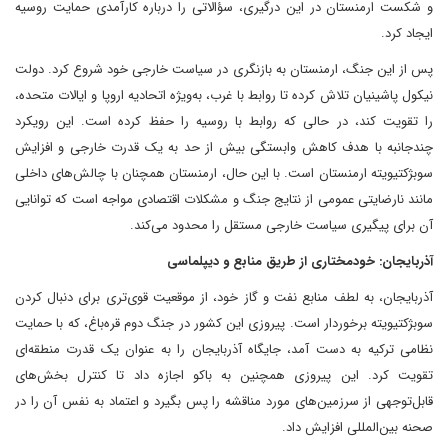
و شکست ارمنستان در این درگیری، سؤالاتی را درباره کارآمدی حمایت روسیه
ایجاد کرد.
پس از این جنگ، ارمنستان به بازنگری در سیاست خارجی خود شروع کرد. دولت
نیکول پاشینیان تلاش کرده تا روابط با غرب، به‌ویژه اتحادیه اروپا و ایالات متحده،
را تقویت کند، در حالی که روابط با روسیه را حفظ کرده است. این رویکرد
چندجانبه با هدف کاهش وابستگی بیش از حد به یک قدرت خارجی و افزایش
سوبژکتیویته ارمنستان است. با این حال، ارمنستان همچنان با چالش‌های داخلی
مانند نارضایتی عمومی از نتایج جنگ و مشکلات اقتصادی مواجه است که توانایی
آن برای پیگیری سیاست خارجی مستقل را محدود می‌کند.
آذربایجان: خودمختاری از طریق منابع و دیپلماسی
آذربایجان، به لطف منابع نفت و گاز خود، از موقعیت قوی‌تری برای دنبال کردن
سوبژکتیویته برخوردار است. پیروزی این کشور در جنگ دوم قره‌باغ، که با حمایت
نظامی ترکیه به دست آمد، جایگاه آذربایجان را به عنوان یک قدرت منطقه‌ای
تقویت کرد. این پیروزی همچنین به باکو اجازه داد تا کنترل بخش‌های
قابل‌توجهی از سرزمین‌های مورد مناقشه را پس بگیرد و اعتماد به نفس آن را در
صحنه بین‌المللی افزایش داد.