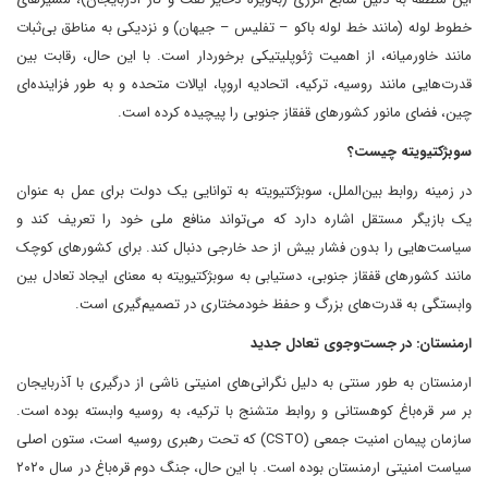
خطوط لوله (مانند خط لوله باکو – تفلیس – جیهان) و نزدیکی به مناطق بی‌ثبات
مانند خاورمیانه، از اهمیت ژئوپلیتیکی برخوردار است. با این حال، رقابت بین
قدرت‌هایی مانند روسیه، ترکیه، اتحادیه اروپا، ایالات متحده و به طور فزاینده‌ای
چین، فضای مانور کشورهای قفقاز جنوبی را پیچیده کرده است.
سوبژکتیویته چیست؟
در زمینه روابط بین‌الملل، سوبژکتیویته به توانایی یک دولت برای عمل به عنوان
یک بازیگر مستقل اشاره دارد که می‌تواند منافع ملی خود را تعریف کند و
سیاست‌هایی را بدون فشار بیش از حد خارجی دنبال کند. برای کشورهای کوچک
مانند کشورهای قفقاز جنوبی، دستیابی به سوبژکتیویته به معنای ایجاد تعادل بین
وابستگی به قدرت‌های بزرگ و حفظ خودمختاری در تصمیم‌گیری است.
ارمنستان: در جست‌وجوی تعادل جدید
ارمنستان به طور سنتی به دلیل نگرانی‌های امنیتی ناشی از درگیری با آذربایجان
بر سر قره‌باغ کوهستانی و روابط متشنج با ترکیه، به روسیه وابسته بوده است.
سازمان پیمان امنیت جمعی (CSTO) که تحت رهبری روسیه است، ستون اصلی
سیاست امنیتی ارمنستان بوده است. با این حال، جنگ دوم قره‌باغ در سال ۲۰۲۰