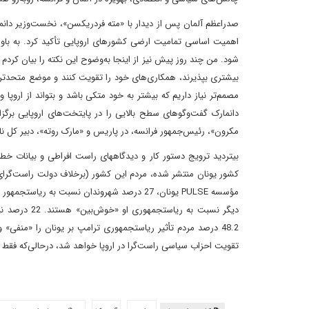
صدراعظم آلمان پس از دیدار با «مته فردریکسن»، نخست‌وزیر دانمارک
اهمیت اساسی تمامیت ارضی کشورهای اروپایی تأکید کرد. به باور
شود. من چند روز پیش نیز از اینجا به‌وضوح این نکته را بیان کردم ک
بیشتری بپذیرند، همکاری‌های خود را تقویت کنند و موضع متحدتری برا
مصمم‌تر نیاز داریم که بیشتر به خود متکی باشد و بتواند از اروپا 
دانمارک گفت‌وگوهای سطح بالایی را در پایتخت‌های اروپایی برگزار
مکرون»، رئیس‌جمهور فرانسه، در پاریس و «مارک روته»، دبیر کل نات
بی‎تردید ترویج دستور کار و دیدگاه‎ها
کشور یونان منتشر شده، مردم این کشور (برخلاف دولت راست‌گرا
تقویت احزاب سیاسی راست‌گرا در اروپا خواهد شد، درحالی‌که فقط 14.9 درصد با این ارزیابی مخالف هستند./شرق