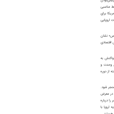
لیل غیرقابل پیش‌بینی‌بودن
اخلی شرایط مناسبی
اه‌طلبی ‎های رئیس‌جمهور جدید آمریکا برای
قامات اروپایی
 «داووس» نشان
ود در اجلاس اقتصادی
واکنش به
دن وحدت و
ذشته از دوره
‌ها منجر شود.
اروپا در معرض
را درباره
اروپا با