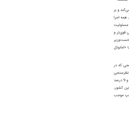
‌کند و بر
همه اجرا
د مسئولیت
 قوی‌تر و
نخست‌وزیر
 «امانوئل
رسنجی که در
 نظرسنجی
مؤسسه PULSE یونان، 27 درصد شهروندان نسبت به ریاست‎جمهور ترامپ «نگران» و 12 درصد «بدبین» هستند. 9 درصد یونانی‎ها از انتخاب ترامپ «راضی» و 9 درصد
ست‎جمهوری او «خوش‌بین» هستند. 22 درصد نیز «کنجکاو» و 16 درصد «بی‎تفاوت» هستند. براساس نتایج نظرسنجی مؤسسه GPO این کشور،
ز معتقدند انتخاب ترامپ موجب