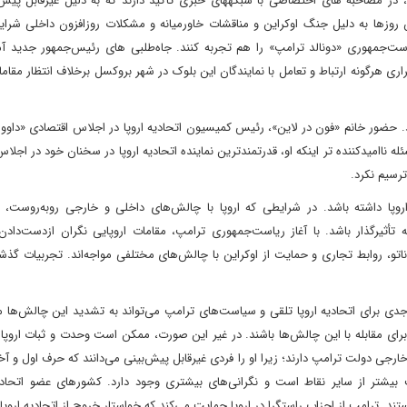
بسیاری از مقامات اروپایی که تمایل ندارند نام آنها مشخص شود، در مصاحبه ‎های اختصاصی با شبکه‎های خبری تأکید دارند که به د
ترامپ، نگران دیدگاه‎های خاص او هستند. مقامات اروپایی که این روزها به‎ دلیل جنگ اوکراین و مناقشات خاورمیانه و مشکلات روزافزون د
ندارند، حالا باید مناسبات پیچیده و دردسرساز با آمریکا تحت ریاست‌جمهوری «دونالد ترامپ» را هم تجربه کنند. ج
ه اروپا و بی‎ میلی دولتش برای برقراری هرگونه ارتباط و تعامل با نمایندگان این بلوک در شهر بروکسل برخلاف انتظار م
یی با دوران سخت جدید بین‎ المللی روبه ‎رو هستند. حضور خانم «فون در لاین»، رئیس کمیسیون اتحادیه اروپا در اجلاس اقتصادی
داد‌ این اتحادیه همچنان فاقد استراتژی لازم برای این امر است. مسئله ناامیدکننده‎ تر اینکه او، قدرتمندترین نماینده اتحادیه اروپا در سخنان خ
رسیم نکرد.
روپا داشته باشد. در شرایطی که اروپا با چالش‌های داخلی و خارجی روبه‌رو‌ست، 
ه تأثیرگذار باشد. با آغاز ریاست‌جمهوری ترامپ، مقامات اروپایی نگران ازدست‌دا
در زمینه‌های تأمین بودجه ناتو، روابط تجاری و حمایت از اوکراین با چالش‌های مختلفی مواجه‌اند. تجربیات گ
ی ترامپ می‌تواند به‎ عنوان یک آزمون جدی برای اتحادیه اروپا تلقی‌ و سیاست‌های ترامپ می‌تواند به تشدید این چالش
بستگی و همکاری، به‎ دنبال راه‌حل‌هایی برای مقابله با این چالش‌ها باشند. در غیر این صورت، ممکن است وحدت و ثبات 
ی دولت ترامپ دارند؛ زیرا او را فردی غیرقابل پیش‌بینی می‌دانند که حرف اول و آخر 
شتر از سایر نقاط است و نگرانی‌های بیشتری وجود دارد. کشورهای عضو اتحادیه 