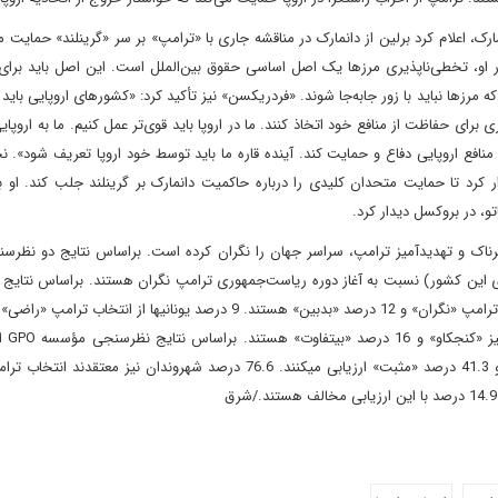
، اعلام کرد‌ برلین از دانمارک در مناقشه جاری با «ترامپ» بر سر «گرینلند» حمایت می
 او، تخطی‌ناپذیری مرزها یک اصل اساسی حقوق بین‌الملل است. این اصل باید برای 
ه مرزها نباید با زور جابه‌جا شوند‌. «فردریکسن» نیز تأکید کرد: «کشورهای اروپایی بای
ی حفاظت از منافع خود اتخاذ کنند. ما در اروپا باید قوی‌تر عمل کنیم. ما به اروپایی
و منافع اروپایی دفاع و حمایت کند. آینده قاره ما باید توسط خود اروپا تعریف شود». 
 کرد تا حمایت متحدان کلیدی را درباره حاکمیت دانمارک بر گرینلند جلب کند. او با
و، در بروکسل دیدار کرد.
ی راست افراطی و بیانات خطرناک و تهدیدآمیز ترامپ، سراسر جهان را نگران کرده است. براساس نتایج دو نظ
ی این کشور) نسبت به آغاز دوره ریاست‌جمهوری ترامپ نگران هستند. براساس نتایج
دیگر نسبت به ریا
48.2 درصد مردم تأثیر ریاست‎جمهوری ترامپ بر یونان را «منفی» و 41.3 درصد «مثبت» ارزیابی می‎کنند. 76.6 درصد شهروندان نی