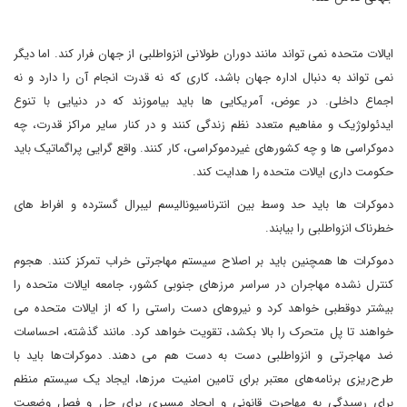
ایالات متحده نمی تواند مانند دوران طولانی انزواطلبی از جهان فرار کند. اما دیگر
نمی تواند به دنبال اداره جهان باشد، کاری که نه قدرت انجام آن را دارد و نه
اجماع داخلی. در عوض، آمریکایی ها باید بیاموزند که در دنیایی با تنوع
ایدئولوژیک و مفاهیم متعدد نظم زندگی کنند و در کنار سایر مراکز قدرت، چه
دموکراسی ها و چه کشورهای غیردموکراسی، کار کنند. واقع گرایی پراگماتیک باید
حکومت داری ایالات متحده را هدایت کند.
دموکرات ها باید حد وسط بین انترناسیونالیسم لیبرال گسترده و افراط های
خطرناک انزواطلبی را بیابند.
دموکرات ها همچنین باید بر اصلاح سیستم مهاجرتی خراب تمرکز کنند. هجوم
کنترل نشده مهاجران در سراسر مرزهای جنوبی کشور، جامعه ایالات متحده را
بیشتر دوقطبی خواهد کرد و نیروهای دست راستی را که از ایالات متحده می
خواهند تا پل متحرک را بالا بکشد، تقویت خواهد کرد. مانند گذشته، احساسات
ضد مهاجرتی و انزواطلبی دست به دست هم می دهند. دموکرات‌ها باید با
طرح‌ریزی برنامه‌های معتبر برای تامین امنیت مرزها، ایجاد یک سیستم منظم
برای رسیدگی به مهاجرت قانونی و ایجاد مسیری برای حل و فصل وضعیت