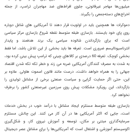
میلیون‌ها مهاجر غیرقانونی، جلوی افراط‌های ضد مهاجران ترامپ، از جمله
اخراج‌های دسته‌جمعی را بگیرند.
دموکرات ها همچنین باید در اولویت قرار دهند تا آمریکایی های شاغل دوباره
روی پای خود بایستند. بازسازی طبقه متوسط نقطه شروع بازسازی مرکز سیاسی
است که برای بازگرداندن شالوده سیاسی یک برند هدفمند و پایدار
انترناسیونالیسم ضروری است. تعرفه ها باید بخشی از این تلاش باشد، اما فقط
بخشی کوچک. تعرفه 60 درصدی بر کالاهای چینی که ترامپ پیش بینی کرده بود،
به شدت به مصرف کنندگان آمریکایی ضربه می زند و خطر تکه تکه شدن اقتصاد
جهانی را به همراه خواهد داشت، درست مانند قانون اسموت هاولی. علاوه بر
این، حتی اگر حمایت گرایی و سیاست صنعتی برخی از مشاغل تولیدی را
بازگرداند، این رویکرد مشکلات پیش روی سرزمین غیرصنعتی کشور را برطرف
نخواهد کرد.
بازسازی طبقه متوسط مستلزم ایجاد مشاغل با درآمد خوب در بخش خدمات
است، جایی که اکثر آمریکایی ها در آن کار می کنند. این چالش مستلزم
سرمایه‌گذاری مبتنی بر مکان، توسعه و آموزش نیروی کار، و شکل‌گیری
اکوسیستم آموزشی و اشتغال است که آمریکایی‌ها را برای مشاغل عصر دیجیتال