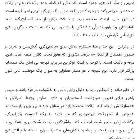
قدیمی و مشارکت‌های جدید است، اقداماتی که اقدام جمعی تحت رهبری ایالات
متحده را احیا می‌کند و وجهه کشور را به عنوان یک بازیکن تیمی احیا کرده است.
در عین حال، ایالات متحده باید از حملات بیش از حد استراتژیک، مانند
افغانستان و عراق، که رأی دهندگان را تشویق می کند به سمت جایگزین های
انزواطلبی گرایش پیدا کند، اجتناب کند.
در اوکراین، این حد وسط مستلزم تلاش برای میانجی‌گری آتش‌بس و تمرکز بر
حصول اطمینان از اینکه ۸۰ درصد کشوری که هنوز تحت کنترل کیف است، امن،
مرفه و باثبات است. با توجه به اینکه اوکراین در برابر تهاجم بی امان یک همسایه
بزرگتر قرار دارد، این نتیجه با هر معیار معقولی به عنوان یک موفقیت قابل قبول
است.
در خاورمیانه، واشینگتن باید به دنبال پایان دادن به خشونت در غزه باشد و سپس
راهی برای تعیین سرنوشت فلسطینیان و عادی سازی روابط اسرائیل با
همسایگانش ایجاد کند. ایالات متحده باید در مقابل جاه طلبی چین بایستد، اما
همچنین از تحریکات غیرضروری که می تواند به یک گسست ژئوپلیتیکی
برگشت‌ناپذیر منجر شود، اجتناب کند. واشینگتن باید به شدت برای همکاری با
پکن برای مهار رقابت و پیشبرد تلاش‌های مشترک برای مقابله با چالش‌های
جهانی تلاش کند.