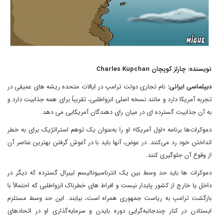
نویسنده: چارلز کوپچان Charles Kupchan
دیپلماسی ایرانی:
نام تجاری دولت ترامپ در ایالات متحده ریشه های عمیقی در
تجربه آمریکا دارد و مانند نسخه اصلی انزواطلبی، تقریباً برای همه جذابیت دارد و
به آن جذابیت گسترده ای در میان رای دهندگان آمریکایی می دهد.
دموکرات‌ها برنامه «اول آمریکا» او را به‌عنوان یک توهم استراتژیک برای به خطر
انداختن خود رد می‌کنند. در عوض، آنها باید با در آغوش گرفتن بهترین عناصر آن
از وقوع آن جلوگیری کنند.
دموکرات ها باید حد وسط بین یک انترناسیونالیسم لیبرال گسترده که دیگر در
داخل یا خارج از کشور پایدار نیست و افراط های خطرناک انزواطلبی که احتمالاً با
بازگشت ترامپ به ریاست جمهوری همراه است، بیابند. این حد وسط مستلزم
ایستادن در کنار چندجانبه‌گرایی دوره بایدن و سرمایه‌گذاری او در اتحادهای