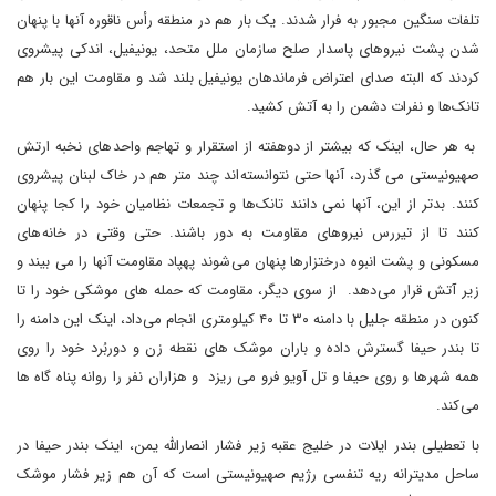
تلفات سنگین مجبور به فرار شدند. یک بار هم در منطقه رأس ناقوره آنها با پنهان
شدن پشت نیروهای پاسدار صلح سازمان ملل متحد، یونیفیل، اندکی پیشروی
کردند که البته صدای اعتراض فرماندهان یونیفیل بلند شد و مقاومت این بار هم
تانک‌ها و نفرات دشمن را به آتش کشید.
به هر حال، اینک که بیشتر از دوهفته از استقرار و تهاجم واحد های نخبه ارتش
صهیونیستی می گذرد، آنها حتی نتوانسته اند چند متر هم در خاک لبنان پیشروی
کنند. بدتر از این، آنها نمی دانند تانک‌ها و تجمعات نظامیان خود را کجا پنهان
کنند تا از تیررس نیروهای مقاومت به دور باشند. حتی وقتی در خانه های
مسکونی و پشت انبوه درختزارها پنهان می شوند پهپاد مقاومت آنها را می بیند و
زیر آتش قرار می دهد. از سوی دیگر، مقاومت که حمله های موشکی خود را تا
کنون در منطقه جلیل با دامنه ۳۰ تا ۴۰ کیلومتری انجام می داد، اینک این دامنه را
تا بندر حیفا گسترش داده و باران موشک های نقطه زن و دوربُرد خود را روی
همه شهرها و روی حیفا و تل آویو فرو می ریزد و هزاران نفر را روانه پناه گاه ها
می کند.
با تعطیلی بندر ایلات در خلیج عقبه زیر فشار انصارالله یمن، اینک بندر حیفا در
ساحل مدیترانه ریه تنفسی رژیم صهیونیستی است که آن هم زیر فشار موشک