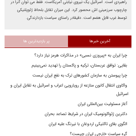
راهبردی است. اسرائیل یک نیروی نیابتی آمریکاست. فقط می توان آنرا در
چارچوب سرزمینی اش محصور کرد. این میزان تقابل بلحاظ ژئوپلتیکی
توسط غرب قابل هضم است. دقیقادر راستای سیاست بازدارندگی.
آخرین خبرها
پر بازدیدترین ها
چرا ایران به «پیروزی نسبی» در مذاکرات هرمز نیاز دارد؟
بقایی: توافق عربستان، ترکیه و پاکستان را تهدید نمی‌بینیم
چرا پیوستن به سازمان کشورهای ترک به نفع ایران نیست
واکاوی انتقال کانون منازعه از رویارویی اعراب و اسرائیل به تقابل ایران و
اسرائیل
آغاز مسئولیت بین‌المللی ایران
دکترین ژئواکونومیک ایران در شرایط تصاعد بحران
الگوی بقای تاکتیکی اردوغان با نیرنگ علیه ایران
گره سیاست خارجی ایران چیست؟