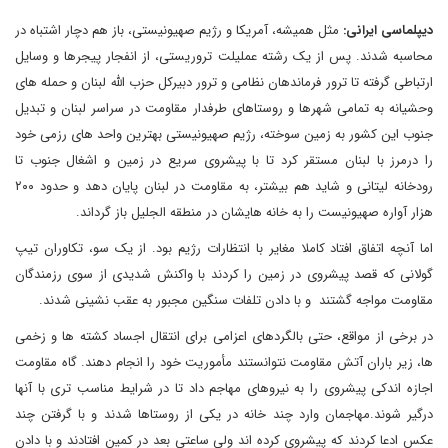
دیپلماسی ایرانی:
مثل همیشه، آمریکا و رژیم صهیونیستی، باز هم دچار اشتباه در
محاسبه شدند. پس از یک رشته عملیلت تروریستی، از انفجار پیجرها و وسایل
ارتباطی گرفته تا ترور فرماندهان نظامی و ترور دبیرکل حزب الله لبنان و حمله های
وحشیانه به تمامی شهرها و روستاهای طرفدار مقاومت در سراسر لبنان و تبدیل
جنوب این کشور به زمین سوخته، رژیم صهیونیستی بهترین واحد های رزمی خود
را درمرز با لبنان مستقر کرد تا با پیشروی سریع در زمین و اشغال جنوب تا
رودخانه لیتانی و شاید هم بیشتر، به مقاومت در لبنان پایان دهد و حدود ۲۰۰
هزار آواره صهیونیست را به خانه هایشان در منطقه الجلیل باز گرداند.
اما آنچه اتفاق افتاد کاملا مغایر با انتظارات رژیم بود. از یک سو، تکاوران تیپ
گولانی که قصد پیشروی در زمین را کردند با واکنش شدیدی از سوی رزمندگان
مقاومت مواجه گشتند و با دادن تلفات سنگین مجبور به عقب نشینی شدند.
در برخی از مواقع، حتی بالگردهای اعزامی برای انتقال اجساد کشته ها و زخمی
ها، زیر باران آتش مقاومت نتوانستند مأموریت خود را انجام دهند. گاه مقاومت
اجازه اندکی پیشروی را به نیروهای مهاجم داد تا در شرایط مناسب تری با آنها
درگیر شوند.مهاجمان وارد چند خانه در یکی از روستاها شدند و با گرفتن چند
عکس ادعا کردند که پیشروی کرده اند ولی ساعتی بعد در کمین افتادند و با دادن