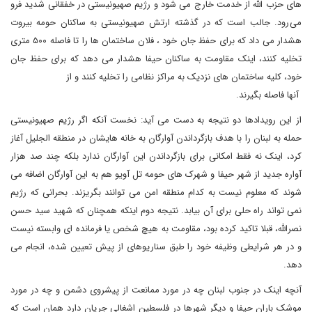
های حزب الله از خدمت خارج می شود و رژیم صهیونیستی در خفقانی شدید فرو
می رود. جالب است که در گذشته ارتش صهیونیستی به ساکنان حومه بیروت
هشدار می داد که برای حفظ جان خود ، فلان ساختمان ها را تا فاصله ۵۰۰ متری
تخلیه کنند، اینک مقاومت به ساکنان حیفا هشدار می دهد که برای حفظ جان
خود، کلیه ساختمان های نزدیک به مراکز نظامی را تخلیه کنند و از
آنها فاصله بگیرند.
از این رویدادها دو نتیجه به دست می آید: نخست آنکه اگر رژیم صهیونیستی
حمله به لبنان را با هدف بازگرداندن آوارگان به خانه هایشان در منطقه الجلیل آغاز
کرد، اینک نه فقط امکانی برای بازگرداندن این آوارگان ندارد بلکه چند صد هزار
آواره جدید از شهر حیفا و شهرک های حومه تل آویو هم به این آوارگان اضافه می
شوند که معلوم نیست به کدام منطقه امن می توانند بگریزند. بحرانی که رژیم
نمی تواند راه حلی برای آن بیابد. نتیجه دوم اینکه همچنان که شهید سید حسن
نصرالله، قبلا تاکید کرده بود، مقاومت به هیچ شخص یا فرمانده ای وابسته نیست
و در هر شرایطی وظیفه خود را طبق سناریوهای از پیش تعیین شده، انجام می
دهد.
آنچه اینک در جنوب لبنان چه در مورد ممانعت از پیشروی دشمن و چه در مورد
موشک باران حیفا و دیگر شهرها در فلسطین اشغالی جریان دارد همان است که