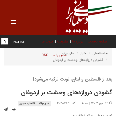
Toggle
vigation
صفحه نخست
درباره ما
عضویت
پیوند ها
ENGLISH
صفحه‌اصلی
اخبار
خاورمیانه
تماس با ما
RSS
گشودن دروازه‌های وحشت بر اردوغان
بعد از فلسطین و لبنان، نوبت ترکیه می‌شود!
گشودن دروازه‌های وحشت بر اردوغان
۲۴ مهر ۱۴۰۳ | ۱۰:۰۰
کد : ۲۰۲۸۷۸۴
خاورمیانه
انتخاب سردبیر
نویسنده خبر:
اسلام ذوالقدرپور