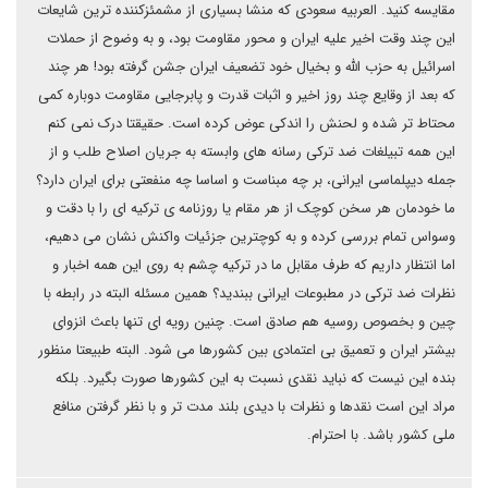
مقایسه کنید. العربیه سعودی که منشا بسیاری از مشمئزکننده ترین شایعات
این چند وقت اخیر علیه ایران و محور مقاومت بود، و به وضوح از حملات
اسرائیل به حزب الله و بخیال خود تضعیف ایران جشن گرفته بود! هر چند
که بعد از وقایع چند روز اخیر و اثبات قدرت و پابرجایی مقاومت دوباره کمی
محتاط تر شده و لحنش را اندکی عوض کرده است. حقیقتا درک نمی کنم
این همه تبیلغات ضد ترکی رسانه های وابسته به جریان اصلاح طلب و از
جمله دیپلماسی ایرانی، بر چه مبناست و اساسا چه منفعتی برای ایران دارد؟
ما خودمان هر سخن کوچک از هر مقام یا روزنامه ی ترکیه ای را با دقت و
وسواس تمام بررسی کرده و به کوچترین جزئیات واکنش نشان می دهیم،
اما انتظار داریم که طرف مقابل ما در ترکیه چشم به روی این همه اخبار و
نظرات ضد ترکی در مطبوعات ایرانی ببندید؟ همین مسئله البته در رابطه با
چین و بخصوص روسیه هم صادق است. چنین رویه ای تنها باعث انزوای
بیشتر ایران و تعمیق بی اعتمادی بین کشورها می شود. البته طبیعتا منظور
بنده این نیست که نباید نقدی نسبت به این کشورها صورت بگیرد. بلکه
مراد این است نقدها و نظرات با دیدی بلند مدت تر و با نظر گرفتن منافع
ملی کشور باشد. با احترام.