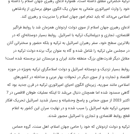
ترکیه حکمرانی مطلق داشته است، همواره ادعای رهبری جهان اسلام را داشته و
خود را وارث امپراتوری عثمانی به عنوان یک الگوی موفق برسازی از پادشاهی
اسلامی می‌داند که باید تمام امور جهان اسلام را مدیریت و رهبری کند.
ادعای رهبری جهان اسلام از سوی دولت اردوغان همزمان شد با روابط فراگیر
اقتصادی، تجاری و دیپلماتیک ترکیه با اسرائیل. روابط بسیار دوستانه‌ای که در
بالاترین سطح خود، سفر رهبران اسرائیل به ترکیه و بلکه حضور و سخنرانی آنان
در مجلس ملی ترکیه را شامل شده و گاه به عنوان برگ برنده دولت ترکیه در
مقابل دیگر قدرت‌های بزرگ منطقه مانند ایران و عربستان نیز برجسته شده است!
روابط بسیار نزدیک و دوستانه اسرائیل و دولت اسلامگرای ترکیه به‌ویژه در حوزه
اقتصاد و تجارت و از سوی دیگر در تحولات بهار عربی و مداخله در کشورهای
اسلامی مانند سوریه، زیربنای الگوی احیای امپراتوری ترکیه در قرن جدید بود که
گاهی مسدود شده اما همچنان دنبال می‌شد تا اینکه عملیات طوفان الاقصی در 7
اکتبر 2023 از سوی حماس و پاسخ وحشیانه و بسیار شدید اسرائیل تحریک افکار
عمومی ترکیه علیه اسرائیل را سبب شده و در نهایت سران این کشور به اعلام
قطع روابط اقتصادی و تجاری با اسرائیل مجبور شدند.
ترکیه و دولت اردوغان که خود را حامی جهان اسلام، اهل سنت، گروه حماس