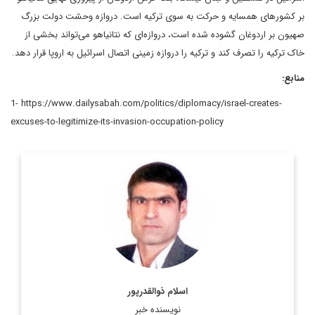
بر کشورهای همسایه و حرکت به سوی ترکیه است. دروازه وحشت دولت بزرگ
صهیون بر اردوغان گشوده شده است، دروازه‌ای که نتانیاهو می‌تواند بخشی از
خاک ترکیه را تصرف کند و ترکیه را دروازه زمینی اتصال اسرائیل به اروپا قرار دهد.
منابع:
1- https://www.dailysabah.com/politics/diplomacy/israel-creates-
excuses-to-legitimize-its-invasion-occupation-policy
کارشناس ارشد مسائل سیاسی و بین الملل و دکترای
سیاستگذاری عمومی
اطلاعات بیشتر
اسلام ذوالقدرپور
نویسنده خبر