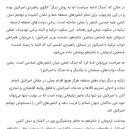
در حالی که "جنگ ادامه سیاست اما به روش دیگر" الگوی راهبردی اسرائیل بوده
و در این چارچوب برای تمام کشورهای منطقه خط و نشان کشیده و تهاجم نسل
کشی علیه چندین کشور را عملی ساخته است، برخی دولت‌های منطقه ازجمله
ترکیه در سکوت عملی فرو رفته‌اند. این سکوت ترکیه و البته برخی تهدیدات لفظی
اردوغان علیه شخص بنیامین نتانیاهو، نخست وزیر اسرائیل، را می‌توان همراهی
دولت ترکیه با اسرائیل در مسایل راهبردی تفسیر کرد که البته با زمینه ضدیت
شخصی اردوغان با نتانیاهو پوشش داده می‌شود.
به صراحت می‌توان ادعا کرد که جنگ اصلی میان کشورهای اسلامی است. یعنی
جنگ دولت‌های مسلمان با یکدیگر و نه جنگ با اسرائیل!
ترکیه و دیگر دولت‌های منطقه هرگز هیچ اقدام عملی در مقابل اسرائیل انجام
نداده و ادعای تحریم کالاها و خدمات اسرائیلی یا قطع روابط اقتصادی و تجاری
آنان با اسرائیل نیز تنها یک مانور تبلیغاتی بوده است که در نهایت تنها می‌تواند
خود این حاکمان جهان اسلام را فریب دهد و کشورهای آنان را دستخوش تهاجم
اسرائیل کند.
وحشت اردوغان از نتانیاهو به خاطر وحشیگری وی در کشتار و نسل کشی
اسرائیل در فلسطین و لبنان نیست، بلکه ترس اردوغان از پیروزی نهایی نتانیاهو