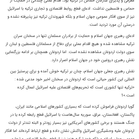
معرفی و پذیرای سازمان حماس در ترکیه بود، اقدام عملی چندانی در حمایت از
حماس و فلسطین نداشت. ادعای قطع روابط اقتصادی و تجاری ترکیه با اسرائیل
نیز از سوی افکار عمومی جهان اسلام و بلکه شهروندان ترکیه نیز پذیرفته نشده و
درستی آن مورد تردید است.
ادعای رهبری جهان اسلام و حمایت از برادران مسلمان تنها در سخنان سران
ترکیه مشاهده شده و هیچ اقدام عملی برای دفاع از مسلمانان فلسطین و لبنان از
سوی دولت اردوغان مشاهده نشده است. اما اردوغان همچنان بر ادامه بزرگنمایی
نقش رهبری دروغین خود در جهان اسلام اصرار دارد.
نقش رهبری جعلی جهان اسلام، چنان بر ترکیه خوش آمده و برای پرستیژ بین
المللی این کشور حیاتی است که اردوغان در سخنان اخیر خود مدعی شده :
«ترکیه تنها کشوری است که تحریم‌های اقتصادی علیه اسرائیل اعمال کرده
است.»1
گویا اردوغان فراموش کرده است که بسیاری کشورهای اسلامی مانند ایران،
پاکستان، افغانستان، عراق، سوریه سال‌هاست با اسرائیل قطع رابطه کرده یا در
جنگ هستند و برخی کشورهای آمریکایی نیز بسیار زودتر و البته تندتر از دولت
اردوغان علیه وحشیگری اسرائیل واکنش نشان داده و قطع ارتباط کرده‌اند اما افکار
عمومی جهان اسلام و بلکه خود ترکیه هنوز نیز از قطع روابط اقتصادی و تجاری