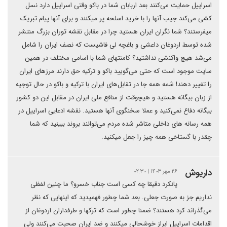
اسراییل حمایت می‌کنند بعد اربابان شما در باکو وقتی اسراییل دارد نسل
کشی می‌کند جیب آنها را با خرید اسلحه پر میکنند و برای آنها پیام تبریک
میفرستند؟ شما نگران ایران هستید چرا در مقابل نقشه توران بزرگ منتشر
شده توسط اردوغان داعشی و باغچه لی فاشیست که نصف ایران را شامل
می‌شد هیچ واکنشی نداشتید؟ کامنتهای شما با اسامی مختلف در همین
سایت موجود است که حتی می‌گویید باکو و ترکیه حق دارند مرزهای ایران
را تغییر دهند! شمه همه جا در تقابل‌های ایران با ترکیه و باکو در حال توجیه
از زبان بیگانه هستید و هیچوقت از منافع ملی ایران در مقابل این دو کشور
بیگانه دفاع نمی‌کنید و عملا سخنگوی آنها هستید. نقشه ادعایی اسراییل در
همه رسانه های داخلی متاشر شده مردم می‌توانند بروند ببینید که شما
چقدر با گستاخی همه چیز را جعل میکنید.
داریوش
۲۶ مهر ۱۴۰۳ | ۰۲:۳۰
پانکرد دقیقا چه کسی است جناب خسرو؟ ما چنین لفظی
نداریم جز به صورت جعلی. بعد شما چطور فهمیدید که اینهایی که نظر
می‌گذراند کرد هستند؟ ضمنا چطور است که ترکها و طرفداران اردوغان از
اقدامات اسراییل ابراز خوشحالی میکنند و ضد ایران صحبت می‌کنند ولی