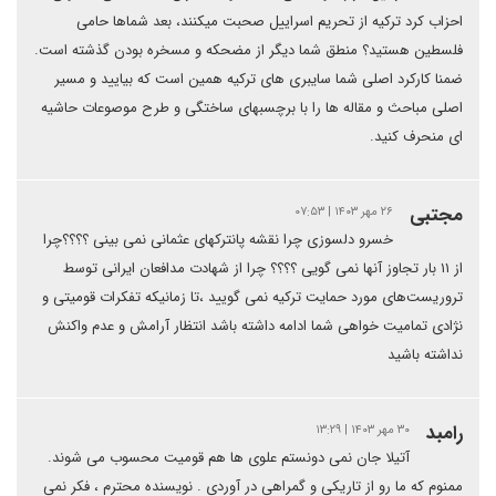
احزاب کرد ترکیه از تحریم اسراییل صحبت میکنند، بعد شماها حامی
فلسطین هستید؟ منطق شما دیگر از مضحکه و مسخره بودن گذشته است.
ضمنا کارکرد اصلی شما سایبری های ترکیه همین است که بیایید و مسیر
اصلی مباحث و مقاله ها را با برچسبهای ساختگی و طرح موصوعات حاشیه
ای منحرف کنید.
مجتبی
۲۶ مهر ۱۴۰۳ | ۰۷:۵۳
خسرو دلسوزی چرا نقشه پانترکهای عثمانی نمی بینی ؟؟؟؟چرا
از ۱۱ بار تجاوز آنها نمی گویی ؟؟؟؟ چرا از شهادت مدافعان ایرانی توسط
تروریست‌های مورد حمایت ترکیه نمی گویید ،تا زمانیکه تفکرات قومیتی و
نژادی تمامیت خواهی شما ادامه داشته باشد انتظار آرامش و عدم واکنش
نداشته باشید
رامبد
۳۰ مهر ۱۴۰۳ | ۱۳:۲۹
آتیلا جان نمی دونستم علوی ها هم قومیت محسوب می شوند.
ممنوم که ما رو از تاریکی و گمراهی در آوردی . نویسنده محترم ، فکر نمی