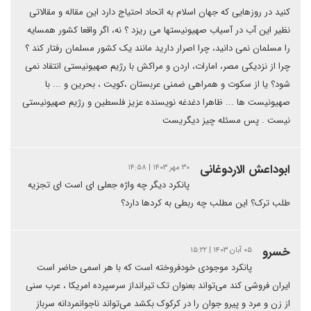
کنید در روزهایی که جهان اسلام به اتحاد احتیاج دارد این مقاله و مقالاتی
نظیر این آب در آسیاب صهیونیستها می ریزد ؟ نه، اگر واقعا کشور همسایه
را مسلمان نمی دانید، چرا اصرار دارید مانند یک کشور مسلمان رفتار کند ؟
چرا از نزدیکی مصر، امارات، اردن و مراکش با رژیم صهیونیستی انتقاد نمی
شود؟ یا از سکوت و همراهی ضمنی عربستان ،کویت ، بحرین و ... با
صهیونیست ها ... ظاهرا دغدغه نویسنده عزیز فلسطین و رژیم صهیونیستی
نیست . پس مسئله چیز دیگریست
ابوداعش الاردوغانی
۳۰ مهر ۱۴۰۳ | ۱۴:۵۸
پانکرد دیگر چه واژه جعلی ای است ای تجزیه
طلب ترک؟ این مطلب چه ربطی به کردها دارد؟
خسرو
۰۵ آبان ۱۴۰۳ | ۱۵:۲۲
پانکرد موجودی خودفروخته است که با هر اسمی حاضر است
ایران فروشی کند می‌تواند بعنوان تک تیرانداز سرسپرده امریکا ، عرب سنی
از زن و مرد و پیرو جوان را در کرکوک بکشد می‌تواند ناجوانمردانه سرباز