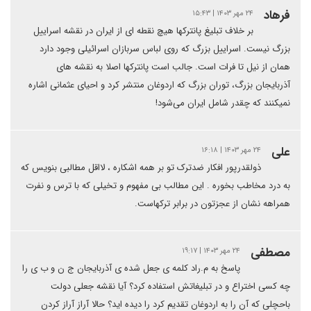
فرهاد
۲۴ مهر ۱۴۰۳ | ۱۵:۴۳
بر خلاف تبلیغ پانتر‌کها هیچ نقطه ای از ایران در نقشه اسراییل
بزرگ نیست. اسراییل بزرگ که روی لباس سربازان اسرائیلی وجود دارد
همان از نیل تا فرات است. جالب است پانترکها اصلا به نقشه های
آذربایجان بزرگ، توران بزرگ که اردوغان منتشر کرد و احیای عثمانی اشاره
نمیکنند که چقدر شامل ایران می‌شود!
علی
۲۴ مهر ۱۴۰۳ | ۱۶:۱۸
ذولقدرپور افکار ضدترک تو بر همه اشکاره ، لااقل مطالبی بنویس که
به درد مخاطب بخوره . این مطالب بی مفهوم و تخیلی که با ترس و نفرت
همراهه نشان از عجزتون در برابر ترکهاست.
مصطفی
۲۴ مهر ۱۴۰۳ | ۱۹:۱۷
پاسخ به م.راد کلمه ی جعل شده ی آذربایجان ج ن و ب ی را
چه کسی اختراع و در تبلیغاتش استفاده کرد؟ آیا نقشه جعلی دولت
باحچلی که آن را به اردوغان تقدیم کرد را دیده اید؟ حالا آراز آراز کردن