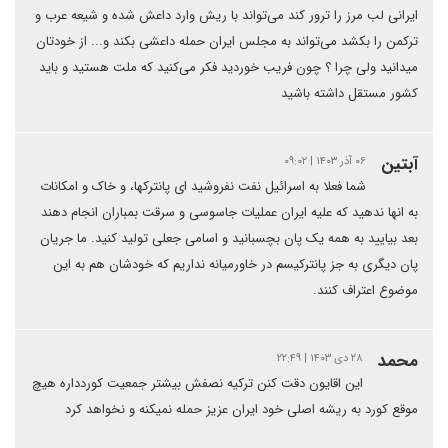
ایرانی لب مرز را ترور کند می‌تواند با ریش وارد داعش شده و شیعه عرب و
ترکمن را بکشد می‌تواند به مجلس ایران حمله داعشی بکند و... از خودتان
میدانید ولی چرا ؟ چون فریب خوردید فکر می‌کنید که ملت هستید و باید
کشور مستقل داشته باشید
آبتین
۰۶ آذر ۱۴۰۳ | ۰۹:۰۲
شما فعلا به اسرائیل نفت نفروشید ای پانترکها، و خاک و امکانات
به انها ندهید که علیه ایران عملیات جاسوسی و سرقت بمباران انجام دهند
بعد بیایید به همه یک پان بچسبانید و اسامی جعلی تولید کنید. ما جریان
پان دیگری به جز پانترکیسم در خاورمیانه نداریم که خودشان هم به این
موضوع اعتراف کنند.
محمد
۲۸ دی ۱۴۰۳ | ۲۲:۴۹
این اقایون دقت کنن ترکیه نصفش بیشتر جمعیت کوردداره هیچ
موقع کورد به ریشه اصلی خود ایران عزیز حمله نمیکنه و نخواهد کرد