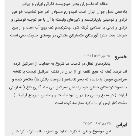
مقاله که دلسوزان وطن مینویسند نگرانی ایران و ایرانی
بالاخص نسل جوان ایران است امیدوارم مسولان امر جلو تمامیت خواهی
نژادی و قومیتی پان‌ترکیسم و لابی‌های وابسته با آن با هر توجیه قومیتی و
نژادی و زبانی یا اسلامی گرفته شود ،پانترکیسم کف روی آب است و از بین
خواهد رفت هنوز گورستان متجاوزان عثمانی در روستای چیچک باقی است
خسرو
۲۵ مهر ۱۴۰۳ | ۱۱:۳۷
پانکردهای فعال در کامنت ها شروع به حمایت از اسرائیل کرده
اند فرهاد گفته که هیچ نقطه ای از ایران در نقشه اسرائیل نیست یا نقشه
سرزمین موعود را ندیده که پسر نتانیاهو ( دوست پانکردها) منتشر کرده و
یا اصولا کردستان خیالی خود را داخل اسرائیل می بیند آغری داغ ( به ارمنی
آرارات ) در منابع رسمی جز ایران نبوده است و رضاخان میرپنج آرالیک (
دشت کنار ارس )را با ترکیه معاوضه کرده است
ایرانی
۲۵ مهر ۱۴۰۳ | ۲۳:۵۷
این موضوع ربطی به کزرها ندارد ای تجزیه طلب ترک. کردها از