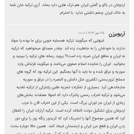
اردوغان در باکو و گفتن ایران هم ترک هایی دارد بماند. آری ترکیه جان شما
به خاک ایران چشم داشتی ندارد. با احترام.
آریوبرزن
۲۵ مهر ۱۴۰۳ | ۰۰:۰۰
اینهایی که میگویند ترکیه همسایه خوبی برای ما بوده یا سواد
ندارند یا خودشان را به جاهلیت زده اند. چقدر مصداق میخواهید که ترکیه
به ایران و منافع ایران ضربه زده است!؟ بروید رسانه های ترکیه را ببینید و
بخوانید. ایران را نماینده اسلام صفوی می‌نامند و میگویند قزلباش وارد
سوریه و عراق شده و ما باید با آنها بجنگیم. این ترکیه بود که گروه های
مسلح تروریستی تکفیری مثل داعش و النصره را در عراق و سوریه
سازماندهی کرد. بسیاری از تفکرات تجزیه طلبی پلنترکی از ترکیه تغذیه
می‌شود و ترکیه احزاب رسمی پانترک دارد که اصولا معتقدند بخش‌های
زیادی از ایران جز توران بزرگ است. یکی از این احزاب الان با حزب
اردوغان برای تشکیل دولت ائتلاف کرده است. ترکیه آرارات ایران را اشغال
کرد که همین موضوع آنها را تحریک کرد که کریدور زنگه زور را برای دور
زدن ایران و قطع مرز ایران و ارمنستان ایجاد کنند. همین حالا دوباره بحث
کزدیدور دیگری در عراق را مطرح می‌کنند که آن هم ایران را دور می‌زند.