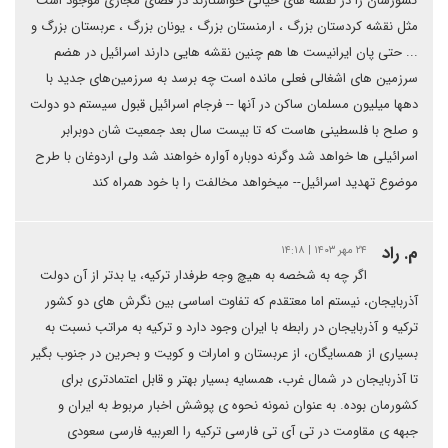
کشورشان را در نقشه های خیالی خواستارند در فضای مجازی موجود است
مثل نقشه کردستان بزرگ ، ارمنستان بزرگ ، یونان بزرگ ، عربستان بزرگ و
... حتی پان ایرانیست ها هم چنین نقشه هایی دارند اسرائیل در هضم
سرزمین های اشغالی فعلی مانده است چه برسد به سرزمین‌های جدید با
دهها میلیون مسلمان ساکن در آنها -- فرجام اسرائیل قبول سیستم دو دولت
و صلح با فلسطینی هاست که تا بیست سال بعد جمعیت شان دوبرابر
اسرائیلی ها خواهد شد وگرنه دوباره آواره خواهند شد ولی اردوغان با طرح
موضوع تهدید اسرائیل-- میخواهد مخالفت را با خود همراه کند
م. راد
۲۴ مهر ۱۴۰۳ | ۱۴:۱۸
اگر چه به شخصه به هیچ وجه طرفدار ترکیه، یا بدتر از آن دولت
آذربایجان، نیستم اما معتقدم که تفاوت اساسی بین نگرش های دو کشور
ترکیه و آذربایجان در رابطه با ایران وجود دارد و ترکیه به مراتب نسبت به
بسیاری از همسایگان، از عربستان و امارات و کویت و بحرین در جنوب بگیر
تا آذربایجان در شمال غرب، همسایه بسیار بهتر و قابل اعتمادتری برای
کشورمان بوده. به عنوان نمونه نحوه ی پوشش اخبار مربوط به ایران و
جبهه ی مقاومت در تی آی تی فارسی ترکیه را العربیه فارسی سعودی