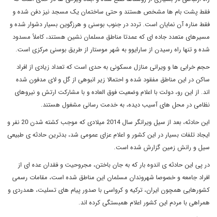
فقط پشت بام ها مشخص هستند و حتی ساختمان یک مسجد نیز دفن شده و
فقط مناره آن نمایان است. تردد در جنوب بوسنی و هرزگوین بسیار دشوار شده و
مسیرهای متعدد جاده ای که عمدتا مناطق مسلمان نشین هستند، کاملاً مسدود
شده و تنها راه رسیدن از سارایوو به شهر موستار از طریق بوسنی مرکزی است.
حجم خرابی ها و ویرانی منازل مسکونی به حدی است که تعداد زیادی از افراد
ساکن در این مناطق مفقود شده و احتمالا زیر انبوهی از گل و لای مدفون شده
اند. از این رو، دولت با اعلام وضعیت فوق العاده و با مشارکت ارتش و نیروهای
نظامی در محل های آسیب دیده، به خدمت رسانی مشغول هستند.
این حادثه، بعد از سیل ویرانگر سال 2014 میلادی که موجب کشته شدن 20 نفر و
ایجاد تلفات بسیار در این کشور و اعلام عزای عمومی شد، بدترین حادثه ی طبیعی
سیل و رانش زمین گزارش شده است.
در پی این حادثه ی اندوه بار که به جان باختن، مجروحیت و فقدان عده ای از
افراد جامعه و خصوصا شهروندان مسلمان این مناطق شده است، مقامات رسمی
کشورهایی همچون ایران، ترکیه و کرواسی با صدور پیام های تسلیت، همدردی و
همراهی با مردم این کشور اعلام همبستگی کرده اند.