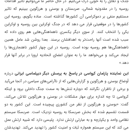
جنگ و تقابل را به خوبی درک می‌کنیم. در حال حاضر ما می‌توانیم تاثیر اقدامات
روسیه را در مقدونیه شمالی، صربستان و بوسنی و هرزگوین ببینیم که تاثیر
مستقیم منفی بر دموکراسی آن کشورها گذاشته است. ساده بگویم، روسیه این
کشورها را در موقعیتی قرار می دهد که در جنگ اوکراین بین روسیه و اوکراین
یکی را انتخاب کنند. از سوی دیگر یکسری ناهماهنگی‌هایی هم روی داده که
سبب شده است آنها راحت‌تر به اهدافشان برسند. بعدا روشن شد عامل همین
ناهماهنگی‌ها هم روسیه بوده است. روسیه در این چهار کشور ناهنجاری‌ها را
ایجاد می‌کند و می‌خواهد ما را به عنوان اعضای اتحادیه اروپا در برابر آنها قرار
دهد.»
این نماینده پارلمان کرواسی در پاسخ به پرسش دیگر دیپلماسی ایرانی
درباره
أوضاع بوسنی و هرزگوین و گزارش‌هایی که از ناآرامی‌های سیاسی در آنجا می‌آید
و برخی از ناظران نگرانند که دوباره تنش‌ها به سمت جنگ داخلی برود و اینکه
کرواسی تا چه اندازه برای مهار مشکلات در بوسنی و هرزگوین تلاش می‌کند،
گفت: «بوسنی و هرزگوین از نظر من کشوری پیچیده است. این کشور به دو
قسمت تقسیم شده که بخش صربسکا به روسیه نزدیک است. صربسکا سیستم
نظامی واحد و یکپارچه و به عبارتی ارتش ندارد. پلیسی دارد که شبیه ارتش عمل
می کند که این سیستم همواره ثبات و امنیت کشور را تهدید می‌کند. تهدیدشان