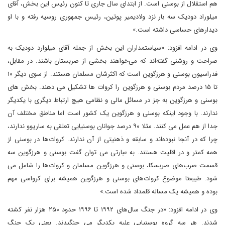
هم استقلال از بوسنی است. از ابتدای سال جاری تا کنون رئیس این بخش، آقای
میلوراد دودیک سه بار نزد ولادیمیر پوتین، رئیس جمهوری روسیه رفته و با او
دیدارهای حساسی داشته است.»
وی در ادامه افزود: «سیاستمداران این بخش از جمله آقای میلوارد دودیک به
صراحت و روشنی گفته‌اند که می‌خواهند بخشی از صربستان باشند. در مقابل،
فدراسیون بوسنی و هرزگوین است که اکثرشان مسلمان هستند. از سوی دیگر ۱۰
تا ۱۵ درصد مردم بوسنی و هرزگوین را کروات ها تشکیل می دهند. بخش های
بوسنی و هرزگوین به جز در مسائل مالی و نظامی هیچ ارتباط دیگری با یکدیگر
ندارند. با وجود اینکه بوسنی و هرزگوین یک کشور است اما مناطق مختلف آن
جدا از هم عمل می کنند. مثلا ۹۰ درصد جوانان بوسنیایی تعلقی به ساریوو ندارند،
چرا که در آنجا نبوده‌اند و سابقه‌ و ذهنیتی از آن ندارند. کروات‌ها در بوسنی از
همه کمتر و در اقلیت هستند. به عبارتی می توان گفت بوسنی و هرزگوین سه
قسمت صرب‌های صربسکا، بوسنی و هرزگوین مسلمان و کروات‌ها را شامل می
شود. طبیعتا موضوع کروات‌های بوسنی و هرزگوین همیشه برای کرواسی مهم
بوده و همیشه یک مساله قلمداد شده است.»
وی در ادامه افزود: «در جنگ سال‌های ۱۹۹۲ تا ۱۹۹۶ حدود ۲۵۰ هزار نفر کشته
شدند. هر سه گروه بوسنیایی علیه یکدیگر می جنگیدند. یعنی یک جنگ