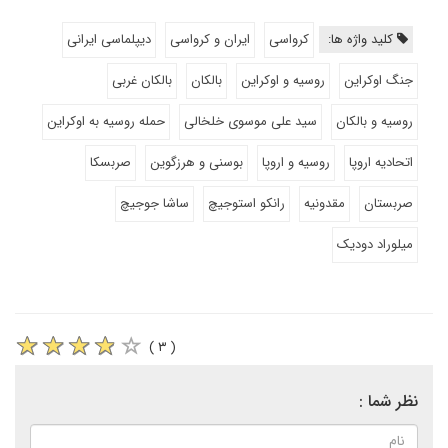
کلید واژه ها:
کرواسی
ایران و کرواسی
دیپلماسی ایرانی
جنگ اوکراین
روسیه و اوکراین
بالکان
بالکان غربی
روسیه و بالکان
سید علی موسوی خلخالی
حمله روسیه به اوکراین
اتحادیه اروپا
روسیه و اروپا
بوسنی و هرزگوین
صربسکا
صربستان
مقدونیه
رانکو استوجیچ
ساشا جوجیچ
میلوراد دودیک
( ۳ )
نظر شما :