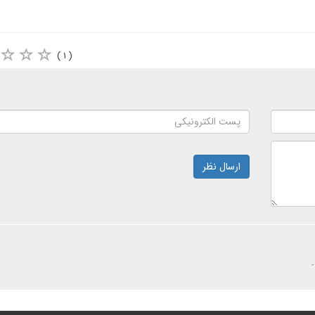
( ۱ )
ارسال نظر
۔