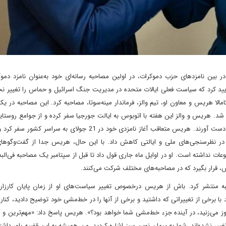
بین نامزدهای حزب دموکرات، در اولین مصاحبه رسانه‌ای خود به‌عنوان نامزد دموکر
أیید کرد که سیاست فعلی ایالات متحده در مدیریت جنگ اسرائیل و حماس را تغییر نخ
مالا هریس و معاون او، تیم والز، فرماندار مینه‌سوتا، مصاحبه کرد. این مصاحبه در ی
د. هریس و والز این هفته با اتوبوس به ایالت جورجیا سفر کرده و از جوامع روستای
شهر بازدید کردند تا بتوانند حمایت آنها را در ایالت‌های حساس به دست آورند. هریس متعاقب آغاز نامزدی خود در 21 جولا
در نظرسنجی‌های ملی و ایالتی کاهش داد. با این‌ حال، هریس جدا از گفت‌و‌گوهای 
وعات نداشته است. او در اوایل ماه جاری قول داد تا قبل از سپتامبر یک مصاحبه فی‌البد
، قرار بگیرد که در مصاحبه‌های مختلف شرکت می‌کنند.
ه منتشر کرد. باش از هریس درخصوص تغییر سیاست‌های او از زمان پایان کارزار ا
چگونه باید با برخی از تغییراتی که داشتید و برخی از آنها را در خط‌مشی خود توضیح دادید، کنار ب
روز می‌زنید، در آینده جزء خط‌مشی شما خواهد بود؟». هریس پاسخ داد: «مهم‌ترین و 
 نشده‌اند. شما به پیمان نوین سبز اشاره کردید. من همیشه به این قضیه باور داشته