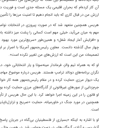
آن کار کرده‌ام که بحران اقلیمی یک مسئله جدی است و فوریت دارد و 
ارزش من در قبال کاری که باید انجام دهیم تا امنیت مرزها را تأمین
هریس همچنین متعهد شد که در صورت پیروزی در انتخابات نوامبر 
مهم به میان می‌آید، خیلی مهم است کسانی را پشت میز داشته باشیم
چهار سال گذشته دانست. معاون رئیس‌جمهور آمریکا با اصرار بر ا
تصمیمات من این است که ارزش‌های من تغییر نکرده است».
او که به همراه تیم والز، فرماندار مینه‌سوتا و یار انتخاباتی خود
نگران برنامه‌های دونالد ترامپ هستند. هریس درباره موضوع مها
یک دیوار مرزی حمایت کرده و در مقام رئیس‌جمهور همه‌ کار خوا
جرم‌زدایی از عبورهای غیرقانونی از گذرگاه‌های مرزی حمایت کرده بود
او قانون را در این زمینه اجرا خواهد کرد. با این حال هریس از ت
همچنین در مورد جنگ در خاورمیانه، حمایت «صریح و تزلزل‌ناپذیر» 
است.
او با اشاره به اینکه «بسیاری از فلسطینیان بی‌گناه در جریان پاس
آتش‌بس و آزادی گروگان‌های در دست حماس شد. در همین حال، جیمز