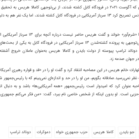
از اقدام اخیر دونالد ترامپ در ملاقات با خانواده ۱۳ سرباز آمریکایی که آگوست ۲۰۲۱ در فرودگاه کابل کشته شدند، از بی‌توجهی کامالا هریس 
پرونده انتقاد کرد و گفت: «او می‌تواند به جهنم برود». جیمز دیوید ونس تصریح کرد ۱۳ سرباز آمریکایی در فرودگاه کابل کشته شدند، اما یک ن
این سناتور جمهوری‌خواه بی‌توجهی کامالا هریس به این پرونده را «شرم‌آور» خواند و گفت هریس حاضر 
تحقیق کند. خروج آشفته و پرتلفات دولت بایدن از افغانستان و بی‌توجهی به پرونده کشته‌شدن ۱۳ سرباز آمریکایی در فرودگاه کابل به
دونالد ترامپ پیوسته از دولت بایدن و کامالا هریس به‌عنوان عاملان خروج آشفته آ
 در جهان صدمه زد.
رات خانم هریس در این مصاحبه انتقاد کرد و گفت او را در «قد و قواره رهبری آمریکا» 
ر نمی‌رسید.صادقانه بگویم، من او را در حد و اندازه‌ای نمی‌بینم که با رئیس‌جمهور 
ه عنوان کرد که امیدوار است رئیس‌جمهور «همه آمریکایی‌ها» باشد و به دنبال ا
ع دوحزبی است. او بدون اینکه از شخص خاصی نام ببرد، گفت: «من فکر می‌کنم جمهوری‌
جو بایدن
کاملا هریس
حزب جمهوری خواه
دموکرات
دونالد ترامپ