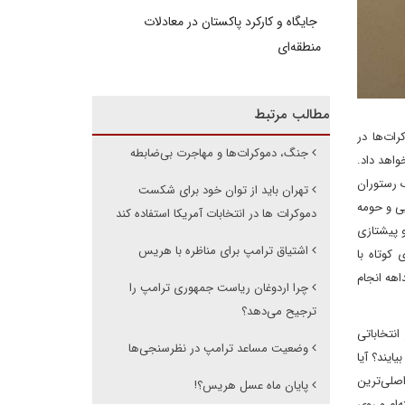
جایگاه و کارکرد پاکستان در معادلات
منطقه‌ای
مطالب مرتبط
ات‌ها در
جنگ، دموکرات‌ها و مهاجرت بی‌ضابطه
واهد داد.
ک رستوران
تهران باید از توان خود برای شکست
ی و حومه
دموکرات ها در انتخابات آمریکا استفاده کند
ی به سراسر کشور سفر کرد و پیشتازی
اشتیاق ترامپ برای مناظره با هریس
کوتاه با
اهه انجام
چرا اردوغان ریاست جمهوری ترامپ را
ترجیح می‌دهد؟
نتخاباتی
وضعیت مساعد ترامپ در نظرسنجی‌ها
یایند؟ آیا
اصلی‌ترین
پایان ماه عسل هریس؟!
‌ام و روی