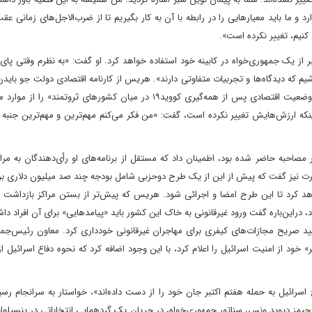
ما باید معیارهایی را در رابطه با آن به کار بگیریم تا از ضرب‌الاجل‌های زمانی عقب 
 کنیم، تغییر نکرده است».
از یک جمهوری‌خواه در کابینه خود استفاده خواهد کرد. او گفت: «به نظرم وقتی پای
 که دیدگاه‌ها و تجربیات متفاوتی دارند». هریس از کارنامه اقتصادی دولت جو بایدن
و «افزایش آمار ایجاد شغل» و همین‌طور «سریع‌ترین مورد بهبود وضعیت اقتصادی پس از همه‌گیری کووید۱۹ در میان کشورهای ثرو
ینکه ارزش‌هایش تغییر نکرده است، گفت: «من فکر می‌کنم مهم‌ترین و مهم‌ترین جنب
، در مصاحبه حاضر شده بود، اطمینان داد که مستقل از برنامه‌های او رأی‌دهندگان به مر
جرت نیز گفت که پیش از این از یک طرح دوحزبی شامل بودجه چند صد میلیون دلاری بر
هد کرد تا این طرح امضا و اجرائی شود. هریس که پیش‌تر از بستن مراکز بازداشت م
، در‌این‌باره گفت ورود غیرقانونی به خاک این کشور باید «پیامدهایی» برای آن افراد داش
أیید صریح مجازات‌های کیفری برای مهاجران غیرقانونی خودداری کرد. معاون رئیس‌جمه
خود از امنیت اسرائیل را اعلام کرد، با این وجود اضافه کرد که نحوه دفاع اسرائیل ا
خ اسرائیل به حمله هفتم اکتبر جان خود را از دست داده‌اند»، خواستار به سرانجام رس
 دیوید ونس، سناتور جمهوری‌خواه، در جریان یک گردهمایی انتخاباتی در پنسیلوانیا