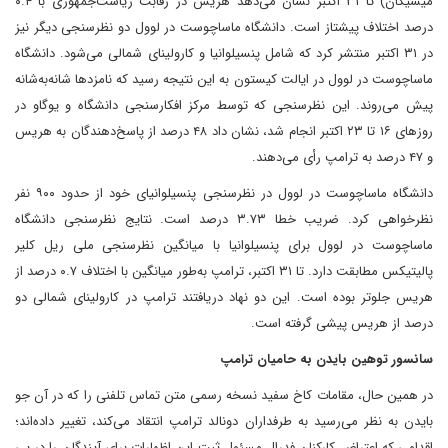
میشیگان) تا ۳۱ اکتبر نشان می‌دهد ‌هریس در رقابت ریاست‌جمهوری با ۰.۴
درصد اختلاف پیشتاز است. دانشگاه ماساچوست در لوول دو نظرسنجی دیگر نیز
در ۳۱ اکتبر منتشر کرد که شامل پنسیلوانیا و کارولینای شمالی می‌شود. دانشگاه
ماساچوست در لوول در ایالت کیستون به این نتیجه رسید که نامزدها شانه‌به‌شانه
پیش می‌روند. این نظرسنجی که توسط مرکز افکارسنجی دانشگاه و یوگاو در
روزهای ۱۶ تا ۲۳ اکتبر انجام شد، نشان داد ‌۴۸ درصد از پاسخ‌دهندگان به هریس
و ۴۷ درصد به ترامپ رأی می‌دهند.
دانشگاه ماساچوست در لوول در نظرسنجی پنسیلوانیای خود از حدود ۹۰۰ نفر
نظرخواهی کرد. ضریب خطا ۳.۷۳ درصد است. نتایج نظرسنجی دانشگاه
ماساچوست در لوول برای پنسیلوانیا با میانگین نظرسنجی ملی ریل کلیر
پالیتیکس مطابقت دارد. تا ۳۱ اکتبر، ترامپ به‌طور میانگین با اختلاف ۰.۷ درصد از
هریس جلوتر بوده است. این‌ دو نهاد دریافتند‌ ترامپ در کارولینای شمالی دو
درصد از هریس پیشی گرفته است.
سانسور توهین بایدن به حامیان ترامپ
در همین حال، مقامات کاخ سفید نسخه رسمی متن تماس تلفنی را که در آن جو
بایدن به نظر می‌رسید به طرفداران دونالد ترامپ انتقاد می‌کند، تغییر داده‌اند؛
اقدامی که اعتراض کارکنان فدرال مسئول ثبت این اظهارات برای آیندگان را در پی