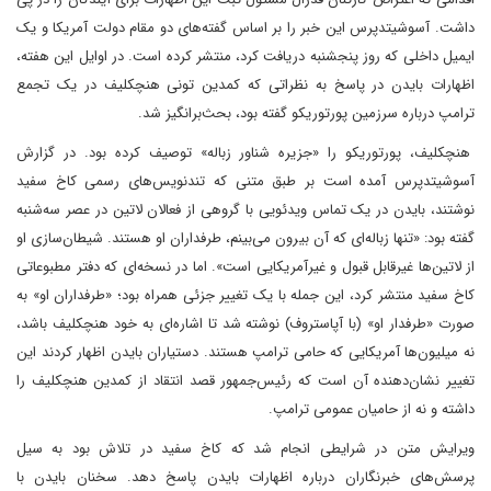
داشت. آسوشیتدپرس این خبر را بر اساس گفته‌های دو مقام دولت آمریکا و یک
ایمیل داخلی که روز پنجشنبه دریافت کرد، منتشر کرده است. در اوایل این هفته،
اظهارات بایدن در پاسخ به نظراتی که کمدین تونی هنچکلیف در یک تجمع
ترامپ درباره سرزمین پورتوریکو گفته بود، بحث‌برانگیز شد.
هنچکلیف، پورتوریکو را «جزیره شناور زباله» توصیف کرده بود. در گزارش
آسوشیتدپرس آمده است بر طبق متنی که تندنویس‌های رسمی کاخ سفید
نوشتند، بایدن در یک تماس ویدئویی با گروهی از فعالان لاتین در عصر سه‌شنبه
گفته بود: «تنها زباله‌ای که آن بیرون می‌بینم، طرفداران او هستند.‌ شیطان‌سازی او
از لاتین‌ها غیرقابل‌ قبول و غیرآمریکایی است». اما در نسخه‌ای که دفتر مطبوعاتی
کاخ سفید منتشر کرد، این جمله با یک تغییر جزئی همراه بود؛ «طرفداران او» به‌
صورت «طرفدار او» (با آپاستروف) نوشته شد تا اشاره‌ای به خود هنچکلیف باشد،
نه میلیون‌ها آمریکایی که حامی ترامپ هستند. دستیاران بایدن اظهار کردند ‌این
تغییر نشان‌دهنده آن است که رئیس‌جمهور قصد انتقاد از کمدین هنچکلیف را
داشته و نه از حامیان عمومی ترامپ.
ویرایش متن در شرایطی انجام شد که کاخ سفید در تلاش بود به سیل
پرسش‌های خبرنگاران درباره اظهارات بایدن پاسخ دهد. سخنان بایدن با