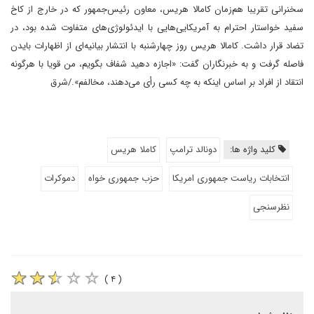
سخنرانی تقریبا هم‌زمان کامالا هریس، معاون رئیس‌جمهور که در خارج از کاخ
سفید خواستار احترام به آمریکایی‌هایی با ایدئولوژی‌های متفاوت شده بود، در
تضاد قرار داشت. کامالا هریس روز چهارشنبه با انتشار بیانیه‌ای از اظهارات بایدن
فاصله گرفت و به خبرنگاران گفت: «اجازه دهید شفاف بگویم، من قویا با هرگونه
انتقاد از افراد بر اساس اینکه به چه کسی رأی می‌دهند، مخالفم»./شرق
کلید واژه ها:
دونالد ترامپ
کاملا هریس
انتخابات ریاست جمهوری امریکا
حزب جمهوری خواه
دموکرات
نظرسنجی
( ۴ )