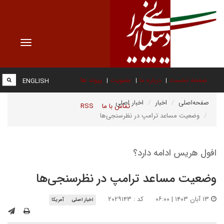
Toggle
vigation
صفحه نخست
درباره ما
عضویت
پیوند ها
ENGLISH
صفحه‌اصلی
اخبار
اخبار اصلی
تماس با ما
RSS
وضعیت مساعد ترامپ در نظرسنجی‌ها
افول هریس ادامه دارد؟
وضعیت مساعد ترامپ در نظرسنجی‌ها
۱۳ آبان ۱۴۰۳ | ۰۶:۰۰
کد : ۲۰۲۹۱۴۳
اخبار اصلی
آمریکا