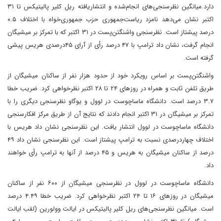
دارد.میانگین نظرسنجی‌های انجام‌شده و انتشاریافته ریل کلیر پالیتیکس تا ۳۱
اکتبر نشان می‌دهد‌ نامزد ریاست‌جمهوری حزب جمهوری‌خواه با اختلاف ۰.۵
درصد پیشتاز است. نظرسنجی واشنگتن‌پست در ۳۱ اکتبر که با تمرکز بر میشیگان
انجام گرفت، نشان داد‌ ترامپ با ۴۷ درصد رأی از آرای ۴۵‌درصدی هریس پیشی
گرفته است.
واشنگتن‌پست بر اساس رویکرد خود از حدود هزار نفر از ساکنان میشیگان از
طریق تلفن ثابت و همراه در روزهای ۲۴ تا ۲۸ اکتبر نظرخواهی کرد. ضریب خطا
۳.۷ درصد است. دانشگاه ماساچوست در لوول و یوگاو نظرسنجی دیگری را با
تمرکز بر میشیگان در ۳۱ اکتبر انجام دادند که نتایج آن از طریق مرکز افکارسنجی
دانشگاه ماساچوست در لوول انتشار یافت. این نظرسنجی نشان داد هریس با
اختلاف چهار‌درصدی نسبت به ترامپ پیشتاز است. این نظرسنجی نشان داد‌ ۴۹
درصد از ساکنان میشیگان به هریس و ۴۵ درصد از آنها به ترامپ رأی خواهند
داد.
دانشگاه ماساچوست در لوول در نظرسنجی میشیگان از ۶۰۰ نفر از ساکنان
میشیگان در روزهای ۱۶ تا ۲۴ اکتبر نظرخواهی کرد. ضریب خطا ۴.۴۹ درصد
است. میانگین نظرسنجی‌های ریل کلیر پالیتیکس در ایالت وولورین (لقب ایالت