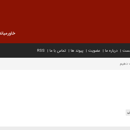
خاورمیانه
خست
درباره ما
عضویت
پیوند ها
تماس با ما
RSS
 دهیم
نی