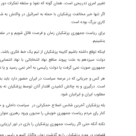
تغییر امری تدریجی است، همان گونه که نفوذ و سلطه تفکرات دور ا
اگر تنها خبر مخالفت پزشکیان با حمله به اسرائیل در واکنش به
کاری بزرگ بوده است.
برای ریاست جمهوری پزشکیان زمان و فرصت قائل شویم و در مقط
بنشینیم.
اینکه توقع داشته باشیم کابینه پزشکیان از تیم یک خط فکری باشد، 
دولت سیزدهم به علت پیوند منافع نهاد انتخاباتی با نهاد ان
جمهوری صورت نمی گرفت یا دولت رئیسی به آخر نمی رسید و یا دو
هر کس و جریانی که در عرصه سیاست در ایران حضور دارد باید بداند 
است. درگیری و به چالش کشیدن اقتدار آنان توسط پزشکیان نه به ص
مطلوب ایران و ایرانیان شود.
بله پزشکیان آخرین شانس اصلاح حمکرانی در سیاست داخلی و خارج
کنار رای مردم ریاست جمهوری خویش را مدیون ورود رهبری عنوان 
نکته آنکه حتی اگر ریاست جمهوری پزشکیان را بازی در تور ارزیاب
قضاوت در مورد پزشکیان را به گذشت زمان واگذار کنیم و رئیس جمهوری ر