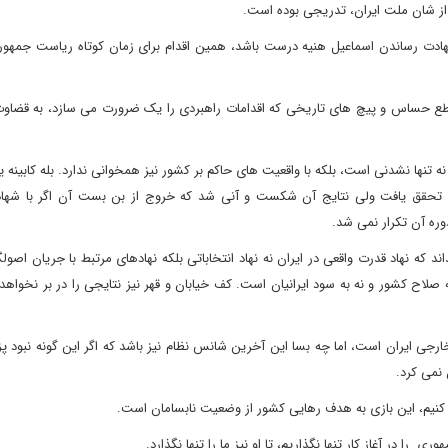
ز شان ملت ایران، تدریجی بوده است‌.
 شهادت رساندن اسماعیل هنیه درست باشد، همین اقدام برای زمان کوتاه ریاست جمهور
ع حساس و پیچ های تاریخی که اقدامات راهبردی را یک ضرورت می سازد، به قضاوت
نه تنها نشدنی است، بلکه با واقعیت های حاکم بر کشور نیز همخوانی ندارد. بله کابینه
تصابی تحقق یافت ولی نتایج آن شکست و آنی شد که خروج از بن بست آن اگر با شه
ره آن تکرار نمی شد.
که نهاد قدرت واقعی در ایران نه نهاد انتخاباتی بلکه نهادهای مرتبط با جریان اصولگ
لاح کشور و نه به سود ایرانیان است‌. کف خیابان و قهر نیز نتایجی را در بر نخواه
ی ایران است، اما چه بسا این آخرین شانس نظام نیز باشد که اگر این گونه نبود پز
نمی کرد.
ی کنیم، این بازی به هدف رهایی کشور از وضعیت نابسامان است.
ا در آغاز کار تنها نگذاریم، تا او نیز ما را تنها نگذارد.