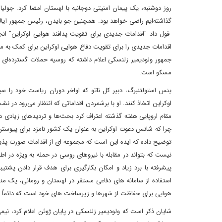
روز دوشنبه، یک پیمان امنیتی دوجانبه با لهستان امضا کرد. جولیا
قول داد "اقدامات جدیدی برای تقویت پدافند هوایی اوکراین" ا
اقدامات جدیدی را برای تقویت دفاع هوایی اوکراین برای کمک به م
جمهور ولودیمیر زلنسکی اعلام داشته که روسیه حملات گسترده‌ای 
مسکو است.
ینس استولتنبرگ، دبیر کل ناتو که اواخر دوران ریاست خود را س
اوکراین اتخاذ کنند. او با برشمردن اقداماتی که انتظار می‌رود د
مقام اروپایی هفته گذشته اعتراف کرد بحث‌ها و تردیدهای زیادی 
چرا که شانس دعوت اوکراین به عنوان یک کشور نامزد برای پیوستن
توضیح داده که ایده این است که مجموعه ای از اقدامات صورت پذیر
نیست که بتواند در مقابله با نیروهای روسی در حمله به ویژه در
پیشرفته با برد زیاد و امکان بکارگیری برای هدف قرار دادن پشت
استفاده از سامانه های دفاعی مستقر در لهستان و رومانی، یک من
هوایی برای حفاظت از شهرها و زیرساخت های خود است که دائماً
شایان ذکر است که ولودیمیر زلنسکی در پایان ژوئن اعلام کرد، نیم