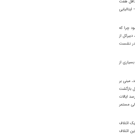
حداقل هفت
تم دفاع هوایی فرانسوی – ایتالیایی
 شود چرا که
دبیرکل از
ه دهند، موضوعی که در نشست
ال، بسیاری از
این در ناتو است و تعهد خود را به بیانیه ای که در بخارست در سال 2008 صادر شد، مبنی بر
بل بازگشت
سد ایالات
لی مستمر
ک ائتلاف
 این ائتلاف