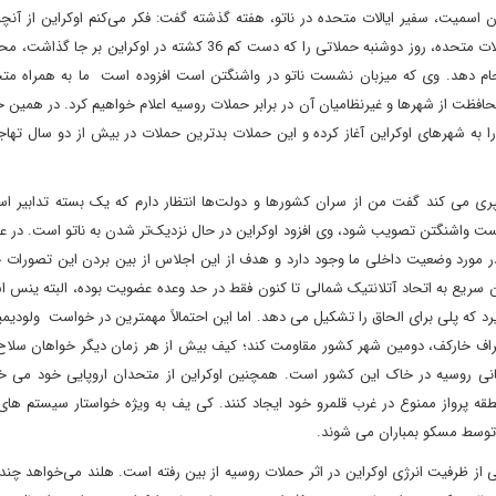
ن اسمیت، سفیر ایالات متحده در ناتو، هفته گذشته گفت: فکر می‌کنم اوکراین از آنچ
گذاشته‌ایم راضی خواهد بود. همچنین جو بایدن، رئیس جمهور ایالات متحده، روز دوشنبه حملاتی را که دست کم 36 کشته در ا
نجام دهد. وی که میزبان نشست ناتو در واشنگتن است افزوده است ما به همراه مت
حافظت از شهرها و غیرنظامیان آن در برابر حملات روسیه اعلام خواهیم کرد. در همین
را به شهرهای اوکراین آغاز کرده و این حملات بدترین حملات در بیش از دو سال تها
پری می کند گفت من از سران کشورها و دولت‌ها انتظار دارم که یک بسته تدابیر اس
ر نشست واشنگتن تصویب شود، وی افزود اوکراین در حال نزدیک‌تر شدن به ناتو است. در 
در مورد وضعیت داخلی ما وجود دارد و هدف از این اجلاس از بین بردن این تصورات 
 سریع به اتحاد آتلانتیک شمالی تا کنون فقط در حد وعده عضویت بوده، البته ینس ا
د که پلی برای الحاق را تشکیل می دهد. اما این احتمالاً مهمترین در خواست ولودیم
 اطراف خارکف، دومین شهر کشور مقاومت کند؛ کیف بیش از هر زمان دیگر خواهان سلا
یبانی روسیه در خاک این کشور است. همچنین اوکراین از متحدان اروپایی خود می خو
طقه پرواز ممنوع در غرب قلمرو خود ایجاد کنند. کی یف به ویژه خواستار سیستم ها
 توسط مسکو بمباران می شوند.
ی از ظرفیت انرژی اوکراین در اثر حملات روسیه از بین رفته است. هلند می‌خواهد چند