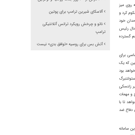
ه روی میز
آلاسکای شیرین ترامپ برای پوتین
وکراین بر جا گذاشت، محکوم کرد و
حدان خود
ناتو و چرخش رویکرد ترانس آتلانتیکی
 حال رئیس
ترامپ
جم گسترده
آتش بس برای روسیه «توافق بدی» نیست
اسی برای
عین که یک
خواهد بود
ستولتنبرگ
یر زلنسکی
ح و مهمات
اهد تا با
ی دفاع ضد
ین سامانه