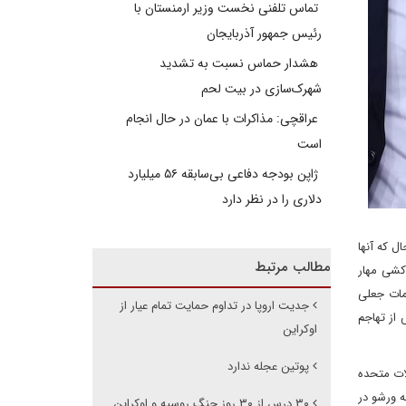
تماس تلفنی نخست وزیر ارمنستان با
رئیس جمهور آذربایجان
هشدار حماس نسبت به تشدید
شهرک‌سازی در بیت‌ لحم
عراقچی: مذاکرات با عمان در حال انجام
است
ژاپن بودجه دفاعی بی‌سابقه ۵۶ میلیارد
دلاری را در نظر دارد
 حال که آنها
مطالب مرتبط
کشی مهار
مات جعلی
جدیت اروپا در تداوم حمایت تمام عیار از
از تهاجم
اوکراین
پوتین عجله ندارد
ین ائتلاف در سال 1949 گرد هم آمدند. ایالات متحده
ه ورشو در
۳۰ درس از ۳۰ روز جنگ روسیه و اوکراین