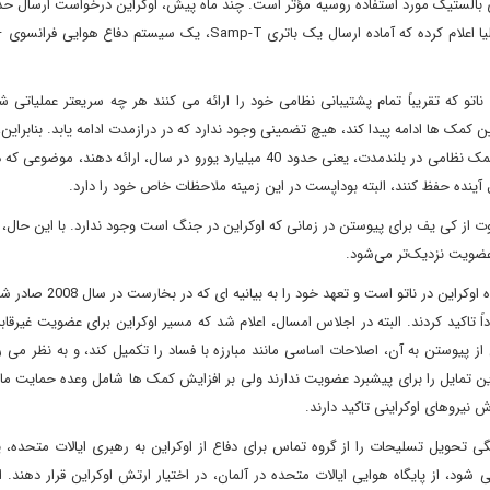
ای بالستیک مورد استفاده روسیه مؤثر است. چند ماه پیش، اوکراین درخواست ارسال 
سامانه پاتریوت را داد. آلمان و رومانی تنها دو وعده داده اند و ایتالیا اعلام کرده که آماده ارسال یک باتری Samp-T، یک سیس
 میلیارد یورویی کشورهای ناتو که تقریباً تمام پشتیبانی نظامی خود را ارائه می کنند هر چه سریعتر عملیاتی
ها ادامه پیدا کند، هیچ تضمینی وجود ندارد که در درازمدت ادامه یابد. بنابراین، 
متحدان متحدان خواست تا متعهد شوند حداقل به همان میزان کمک نظامی در بلندمدت، یعنی حدود 40 میلیارد یورو در سال، ارائ
ینده حفظ کنند، البته بوداپست در این زمینه ملاحظات خاص خود را دارد.
اتو هیچ توافقی بین 32 عضو آن برای دعوت از کی یف برای پیوستن در زمانی که اوکراین در جنگ است وجود ندارد. با این ح
عضویت نزدیک‌تر می‌شود.
در اجلاس سال گذشته در ویلنیوس، رهبران ناتو اعلام کردند که آینده اوکر
اً تاکید کردند. البته در اجلاس امسال، اعلام شد که مسیر اوکراین برای عضویت غیرقا
از پیوستن به آن، اصلاحات اساسی مانند مبارزه با فساد را تکمیل کند، و به نظر می ر
ین تمایل را برای پیشبرد عضویت ندارند ولی بر افزایش کمک ها شامل وعده حمایت ما
 نیروهای اوکراینی تاکید دارند.
 تحویل تسلیحات را از گروه تماس برای دفاع از اوکراین به رهبری ایالات متحده، ی
ن نیز نامیده می شود، از پایگاه هوایی ایالات متحده در آلمان، در اختیار ارتش اوکراین قرار دهند.