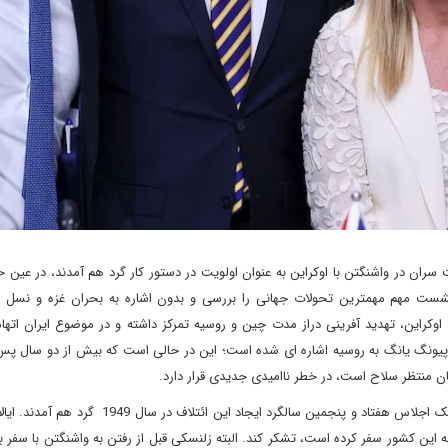
وز سه شنبه 23 تیر 1403 در نشست سران در واشنگتن با اوکراین به عنوان اولویت در دستور کار گرد هم آمدند، در عین
نشست مهم مهمترین تحولات جهانی را بررسی و بدون اشاره به بحران غزه و نسل 
راین، تهدید آفرینی دراز مدت چین و روسیه تمرکز داشته و در موضوع ایران اتها
 پیونگ یانگ به روسیه اشاره ای شده است؛ این در حالی است که بیش از دو سال پس 
نان منتظر سلاح است، در خطر ناامیدی جدیدی قرار دارد.
سران کشورها و دولت های کشورهای عضو ناتو در واشنگتن برای یک اجلاس هفتاد و پنجمین سالگرد ایجاد ا
 این کشور سفر کرده است، تشکر کند. البته زلنسکی قبل از رفتن به واشنگتن با سفر ب