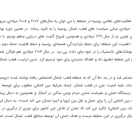
به طور کلی، در دوره پس از فروپاشی اتحاد جماهیر شوروی، احیای فعالیت‌های نظامی رو
زمانی که رئیس‌جمهور وقت روسیه دیمیتری مدودف در سال ۲۰۰۸ میلادی مبانی سیاست های قطب شمال روسیه را به تایید رساند. در همین دو
بازگشت گشت زنی های بمب افکن های دوربرد در قطب شمال برای اولین بار از سال ۱۹۹۱ میلادی و همچنین شروع گشت های دریایی منظم 
ه اهمیت این منطقه برای حفظ بازدارندگی هسته‌ای روسیه و حفظ قابلیت حمله دوم ه
استفاده از بر قطب شمال در شبه جزیره کولا که ناوگان زیردریایی موشک‌های بالستیک را در خود جای داده، پی 
این منطقه تطبیق داد و اهداف جدیدی برای خود ترسیم کرد. بدین ترتیب، قطب شمال 
در سند «مفهوم سیاست خارجی روسیه» که در سال ۲۰۲۳ میلادی منتشر شد و در بند ۵۰ آن که به منطقه قطب شمال اختصاص یافته نوشته ش
 علیه امنیت ملی در قطب شمال، ایجاد شرایط بین المللی مطلوب برای توسعه ا
زیستگاه اصلی و معیشت سنتی مردم بومی ساکن در آنجا)، و همچنین به دنبال پیش
بین المللی آن را برای حمل و نقل بین اروپا و آسیا ممکن می کند است». به دنبال این
 بین المللی» تاکید می کند که نشان از تلاش این کشور برای دوری از درگیری در ا
ه دنبال درگیری در این منطقه نیست و هدف اصلی آن توسعه مناطق قطب شمال است، اما