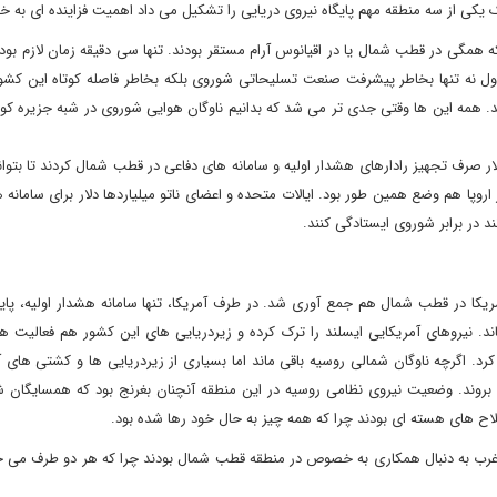
 یکی از سه منطقه مهم پایگاه نیروی دریایی را تشکیل می داد اهمیت فزاینده ای به خ
اح هسته ای بود که همگی در قطب شمال یا در اقیانوس آرام مستقر بودند. تنها سی دقیقه زمان لازم ب
ول نه تنها بخاطر پیشرفت صنعت تسلیحاتی شوروی بلکه بخاطر فاصله کوتاه این کشور 
 همه این ها وقتی جدی تر می شد که بدانیم ناوگان هوایی شوروی در شبه جزیره کول
لار صرف تجهیز رادارهای هشدار اولیه و سامانه های دفاعی در قطب شمال کردند تا بتوان
ر اروپا هم وضع همین طور بود. ایالات متحده و اعضای ناتو میلیاردها دلار برای سامانه 
د در برابر شوروی ایستادگی کنند.
کا در قطب شمال هم جمع آوری شد. در طرف آمریکا، تنها سامانه هشدار اولیه، پایگ
اند. نیروهای آمریکایی ایسلند را ترک کرده و زیردریایی های این کشور هم فعالیت ه
. اگرچه ناوگان شمالی روسیه باقی ماند اما بسیاری از زیردریایی ها و کشتی های آ
ن بروند. وضعیت نیروی نظامی روسیه در این منطقه آنچنان بغرنج بود که همسایگان 
اح های هسته ای بودند چرا که همه چیز به حال خود رها شده بود.
غرب به دنبال همکاری به خصوص در منطقه قطب شمال بودند چرا که هر دو طرف می خو