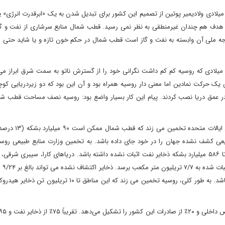
مین تلاش ها بود که باعث شد تا در طرف روسیه و در سال ۲۰۰۶ میلادی ولادیمیر پوتین از تصمیم این کشور برای تبدیل شدن به یک «ابرقدرت انر
ن هدف هم چندان غیرمنطقی به نظر نمی رسید. قطب شمال منابع سرشاری از نفت و گاز
رای روسیه که ۶۰ درصد صادرات آن و ۳۰ درصد بودجه ملی آن وابسته به نفت و گاز است قطب شمال در حکم خون تازه و یا شاید 
مه چیز برای مسکو تقریبا آرام پیش می رفت تا سال های ۲۰۰۰ میلادی که روسیه کم کم داشت نگرانی خود را از گسترش ناتو به سمت شرق ابر
ب شمال و در سال ۲۰۰۷ میلادی با واکنش یک حرکت نمادین اما معنی دار روسیه همراه بود و آن این بود که دو زیردریای
در عمق دریا نصب کردند. پیام این کار بسیار واضع بود: روسیه نصف مساحت قطب شم
قطب شمال یکی از گنجینه های زمین است! سازمان زمین ش
 تریلیون متر مکعب (۳۰ درصد) گاز طبیعی کشف نشده جهان را در خود جای داده باشد. به تخمین وزارت منابع طبیعی 
زیرآبی قطب شمال که روسیه ادعای حاکمیت بر آن دارد می‌ تواند تا ۵۸۶ میلیارد بشکه ذخایر نفت اثبات‌ نشده داشته باشد. دریاهای کارا، سیب
لاپتف می توان
(۶۷/۷ میلیارد بشکه) نفت و ۸۸/۳ تریلیون متر مکعب گاز طبیعی باشد. به طور کلی، روسیه تخمین می زند که این مناط