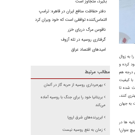
بگیرد، متجاوز است
دفتر حفاظت منافع ایران در قاهره: ترامپ
التماس‌کننده توافقی است که خود ویران کرد
ناقوس مرگ دریای خزر
گرفتاری روسیه در تله آزوف
امیدهای اقتصاد عراق
 به زوال
د کرده و
مطالب مرتبط
ن درجه هم
 با کیفیت
بهره‌برداری روسیه از حربه گاز در آلمان
عث شده تا
تری کنند،
بریتانیا خود را برای جنگ با روسیه آماده
ت به جهان
می‌کند
ابرپرنده‌های شرق اروپا
نیه ها در
زمان به نفع روسیه نیست
چ عنوان!