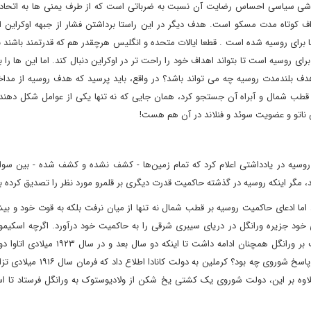
خاموشی سیاسی احساس رضایت آن نسبت به ضرباتی است که از طرف یمنی ها به اتحاد 
داف کوتاه مدت مسکو است. هدف دیگر در این راستا برداشتن فشار از جبهه اوکراین ا
 برای روسیه شده است . قطعا ایالات متحده و انگلیس هرچقدر هم که قدرتمند باشند ن
ی روسیه است تا بتواند اهداف خود را راحت تر در اوکراین دنبال کند. اما این ها را ب
دف بلندمدت روسیه چه می تواند باشد؟ در واقع، باید پرسید که هدف روسیه از مداخل
ر قطب شمال و آبراه آن جستجو کرد، همان جایی که نه تنها یکی از عوامل شکل دهن
 ناتو و عضویت سوئد و فنلاند در آن هم هست!
ارجه امپراتوری روسیه در یادداشتی اعلام کرد که تمام زمین‌ها - کشف نشده و کشف شده - بین 
، مگر اینکه روسیه در گذشته حاکمیت قدرت دیگری بر قلمرو مورد نظر را تصدیق کرده 
ما ادعای حاکمیت روسیه بر قطب شمال نه تنها از میان نرفت بلکه به قوت خود و بیش
 با اسکیموهای خود جزیره ورانگل در دریای سیبری شرقی را به حاکمیت خود درآورد. اگرچه اسکیم
جزیره قطبی از گرسنگی جان باختند، اما تلاش کانادا برای حاکمیت بر ورانگل همچنان ادامه داشت ت
حاکمیت بر این جزیره با گروهی دیگر از اسکیموها را به پیش برد. پاسخ شوروی چه بو
لاوه بر این، دولت شوروی یک کشتی یخ شکن از ولادیوستوک به ورانگل فرستاد تا ا