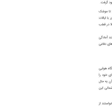
ود گرفت.
ود تا موشک
با ایالات
ا در قطب
ند آمادگی
های دفاعی
اه هوایی
ای خود را
ن به حال
شمالی این
استند از