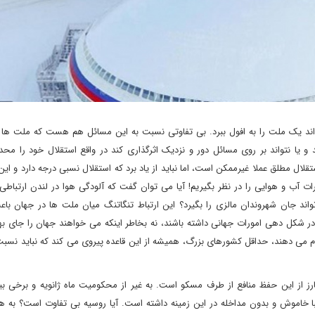
د یک ملت را به افول ببرد. بی تفاوتی نسبت به این مسائل هم هست که ملت ها را
یا نتواند بر روی مسائل دور و نزدیک اثرگذاری کند در واقع استقلال خود را محدو
ل مطلق عملا غیرممکن است، اما نباید از یاد برد که استقلال نسبی درجه دارد و ای
ت آب و هوایی را در نظر بگیریم! آیا می توان گفت که آلودگی هوا در لندن ارتباطی
واند جان شهروندان مالزی را بگیرد؟ این ارتباط تنگاتنگ میان ملت ها در جهان با
 در شکل دهی امورات جهانی داشته باشند، نه بخاطر اینکه می خواهند جهان را جای به
م می دهند، حداقل کشورهای بزرگ، همیشه از این قاعده پیروی می کند که نباید نسب
ارز از این حفظ منافع از طرف مسکو است. به غیر از محکومیت ماه ژانویه و برخی بیا
 خاموش و بدون مداخله در این زمینه داشته است. آیا روسیه بی تفاوت است؟ به هی