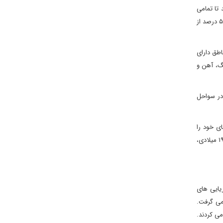
تا تمامی
کارخانه های خود را جمع کرده و به مناطقی در شرق اورال منتقل کند تا فعالیت های صنعتی و تولیدی برای جنگ در منطقه ای امن تر ادامه یابد. تقریبا ۵۰ درصد از
اطق دارای
گ، آهن و
در سواحل
ی خود را
متمرکز به دریای بارنتز می کردند. بعدها اما این فعالیت ها گسترش یافت و نه تنها دریای شمال که همه هفت دریا را در بر گفت تا جایی که در سال ۱۹۶۴ میلادی،
یایی های
می گرفت.
می کردند.