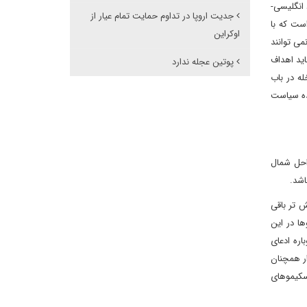
انگلیسی-
جدیت اروپا در تداوم حمایت تمام عیار از
ست که با
اوکراین
می توانند
اید اهداف
پوتین عجله ندارد
ه در باب
ده سیاست
سواحل شمال
باشد.
 تر باقی
وها در این
ا اینکه دو سال بعد و در سال ۱۹۲۳ میلادی اتاوا دوباره ادعای
د؟‌ کرملین به دولت کانادا اطلاع داد که فرمان سال ۱۹۱۶ میلادی تزار همچنان
سکیموهای