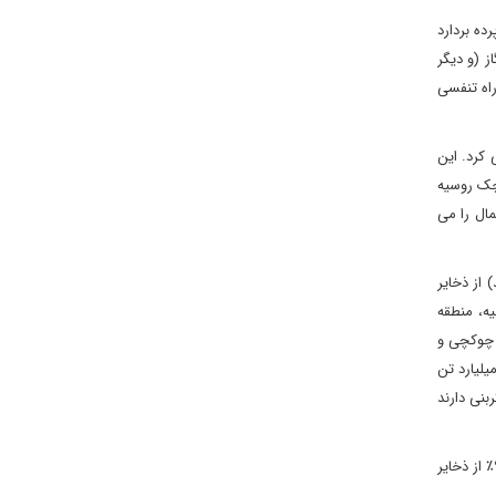
ژی» پرده بردارد
 (و دیگر
حتی راه تنفسی
از می کرد. این
ی کوچک روسیه
ال را می
ناسی ایالات متحده تخمین می زند که قطب شمال ممکن است ۹۰ میلیارد بشکه (۱۳ درصد) از ذخایر
روسیه، منطقه
ری شرقی، چوکچی و
ند به ۴۱۸ میلیون تن (۳ میلیارد بشکه) و ذخایر گاز اثبات شده به ۷/۷ تریلیون متر مکعب برسد. ذخایر اکتشاف نشده می تواند بالغ بر ۹/۲۴ میلیارد تن
ق تا ۱۰ تریلیون تن ذخایر هیدروکربنی دارند
باید در نظر داشت که منطقه قطبی روسیه ۱۲٪ تا ۱۵٪ از تولید ناخالص داخلی و ۲۰٪ از صادرات این کشور را تشکیل می‌دهد. تقریباً ۷۵٪ از ذخایر نفت و ۹۵٪ از ذخایر