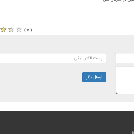
( ۵ )
ارسال نظر
ا