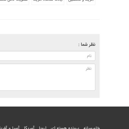
نظر شما :
خاورمیانه
پرونده هسته ای
اروپا
آمریکا
آسیا و آفریق