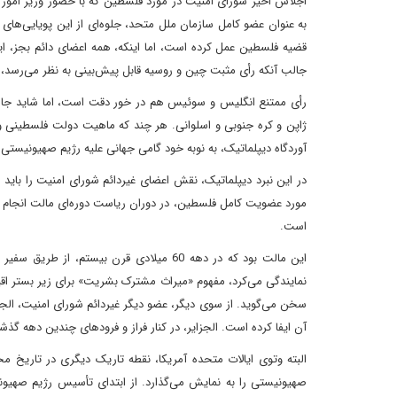
اجلاس اخیر شورای امنیت در مورد فلسطین که با حضور وزیر امور
به عنوان عضو کامل سازمان ملل متحد، جلوه‌ای از این پویایی‌ه
قضیه فلسطین عمل کرده است، اما اینکه، همه اعضای دائم بجز، 
جالب آنکه رأی مثبت چین و روسیه قابل پیش‌بینی به نظر می‌رسد، 
رأی ممتنع انگلیس و سوئیس هم در خور دقت است، اما شاید جالب‌
ژاپن و کره جنوبی و اسلوانی. هر چند که ماهیت دولت فلسطینی و
آوردگاه دیپلماتیک، به نوبه خود گامی جهانی علیه رژیم صهیونیستی
در این نبرد دیپلماتیک، نقش اعضای غیردائم شورای امنیت را بای
مورد عضویت کامل فلسطین، در دوران ریاست دوره‌ای مالت انجام می‌
است.
این مالت بود که در دهه 60 میلادی قرن بیس
نمایندگی می‌کرد، مفهوم «میراث مشترک بشریت» برای زیر بستر اقی
سخن می‌گوید. از سوی دیگر، عضو دیگر غیردائم شورای امنیت، الج
آن ایفا کرده است. الجزایر، در کنار فراز و فرودهای چندین دهه گذش
البته وتوی ایالات متحده آمریکا، نقطه تاریک دیگری در تاریخ م
صهیونیستی را به نمایش می‌گذارد. از ابتدای تأسیس رژیم صهیون