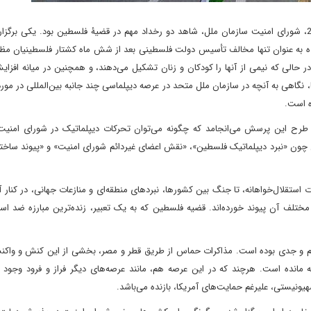
در سی فروردین‌ماه 1403 برابر با 18 آوریل 2024، شورای امنیت سازمان ملل، شاهد دو رخداد مهم در قضیۀ فلسطین بود. یکی 
 به عنوان تنها مخالف تأسیس دولت فلسطینی بعد از شش ماه کشتار فلسطینیان مظ
 و رسیدن کشته شدگان به بیش از 33 هزار نفر در حالی که نیمی از آنها را کودکان و زنان تشکیل می‌دهند، و همچنین در میانه 
نگاهی به آنچه در سازمان ملل متحد در عرصه دیپلماسی چند جانبه بین‌المللی در مو
ه است.
ه طرح این پرسش می‌انجامد که چگونه می‌توان تحرکات دیپلماتیک در شورای امنیت
ی چون «نبرد دیپلماتیک فلسطین»، «نقش اعضای غیردائم شورای امنیت» و «پیوند ساختا
ات استقلال‌خواهانه، تا جنگ بین کشورها، نبردهای منطقه‌ای و منازعات جهانی، در کنار آ
ختلف آن پیوند خورده‌‌‌اند. قضیه فلسطین که به یک تعبیر، زنده‌ترین مبارزه ضد اس
بته مهم و جدی بوده است. مذاکرات حماس از طریق قطر و مصر، بخشی از این کنش و وا
 مانده است. هرچند که در این عرصه هم، مانند عرصه‌های دیگر فراز و فرود وجود دا
ونیستی، علیرغم حمایت‌های آمریکا، بازنده می‌باشد.