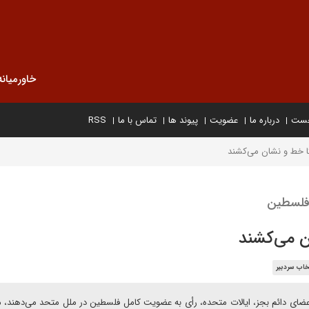
خاورمیانه
خست
درباره ما
عضویت
پیوند ها
تماس با ما
RSS
کا خط و نشان می‌کشند
 فلسطین
ن می‌کشند
خاب سردبیر
عضای دائم بجز، ایالات متحده، رأی به عضویت کامل فلسطین در ملل متحد می‌دهند،