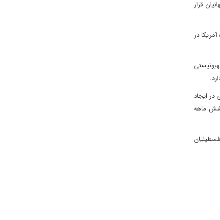
نیان قرار
آمریکا در
صهیونیستی
رد.
 در ایجاد
 شش ماهه
فلسطینیان