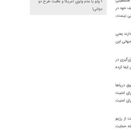
 فلسطینی
وتو یا عدم وتویِ آمریکا و عاقبت طرح دو
ف خود در
دولتی!
تی نیست،
رند یعنی
هانی این
ی‌گیری در
ایفا کرده
وق‌ دریاها
رای امنیت
رای امنیت
ت از رژیم
ته حمایت