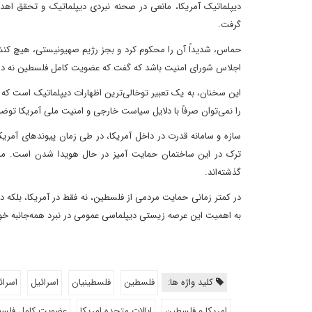
دیپلماتیک آمریکا، مانعی در صحنه نبردی دیپلماتیک و تحقق اهداف 
گرفت.
حماس، شدیداً آن را محکوم کرد و بجز رژیم صهیونیستی، هیچ کنشگر 
اجلاس شورای امنیت باشد که گفت که عضویت کامل فلسطین نه در ای
این سخنان، به یک تعبیر توخالی‌ترین اظهارات دیپلماتیک است که ذ
را نمی‌توان صرفاً با دلایل سیاست خارجی و امنیت ملی آمریکا تو
سازه و سامانه قدرت در داخل آمریکا، در طی زمان پیوندهای آمریکا
ترک در این ساختمان حمایت آمیز در حال هویدا شدن است. مردم
گذشته‌اند.
در کمتر زمانی حمایت مردمی از فلسطین، نه فقط در آمریکا، بلکه
به اهمیت این عرصه زیستی دیپلماسی عمومی در نبرد همه‌جانبه خو
کلید واژه ها:
فلسطین
فلسطینیان
اسرائیل
اسرائ
امریکا و فلسطین
ایالات متحده امریکا
عضویت کامل فلسط