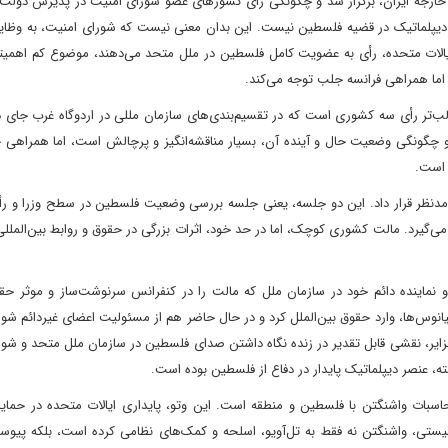
 خارجه ایران، برگزار شد و چگونگی رای کشورهای عضو شورای امنیت در پذیرش دولت
ای دیپلماتیک در قضیه فلسطین نیست. این بدان معنی نیست که شورای امنیت، به وظای
ایالات متحده، رأی به عضویت کامل فلسطین در ملل متحد می‌دهند، موضوع کم اهمی
اما همراهی فرانسه جلب توجه می‌کند.
تر رأی سه کشوری است که در تقسیم‌بندی‌های سازمان مللی در اردوگاه غرب جای دا
 چگونگی وضعیت حال و آینده آن، بسیار مناقشه‌انگیز و پرچالش است، اما همراهی ج
 است.
د مدنظر قرار داد. این دو جلسه، یعنی جلسه بررسی وضعیت فلسطین در سطح وزرا و رأ
گیرد. مالت کشوری کوچک، اما در حد خود، اثرات بزرگی در حقوق و روابط بین‌المللی 
تم، از طریق سفیر و نماینده دائم خود در سازمان ملل که مالت را در کنفرانس سرنوشت‌ساز و موثر حق
انوس‌ها، وارد حقوق بین‌الملل کرد و در حال حاضر هم از مسئولیت اعضای غیردائم شو
زایر، نقشی قابل تقدیر در زنده نگاه داشتن صدای فلسطین در سازمان ملل متحد و شو
ته، عنصر دیپلماتیک پایدار در دفاع از فلسطین بوده است.
حاسبات واشنگتن با فلسطین و منطقه است. این وتو، پایداری ایالات متحده در حمای
یستی، واشنگتن نه فقط به تل‌آویو، اسلحه و کمک‌های نظامی کرده است، بلکه پیوس