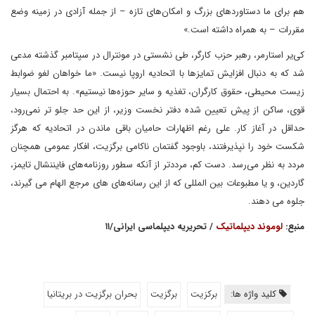
هم برای ما دستاورد‌های بزرگ و امکان‌های تازه – از جمله آزادی در زمینه وضع
مقررات – به همراه داشته است.»
کی‌یر استارمر، رهبر حزب کارگر، طی‌ نشستی در مونترال در سپتامبر گذشته مدعی
شد که به دنبال افزایش تمایز‌ها با اتحادیه اروپا نیست. «ما خواهان لغو ضوابط
زیست محیطی‌، حقوق کارگران، تغذیه و سایر حوزه‌ها نیستیم». به احتمال بسیار
قوی، ساکن از پیش تعیین شده دفتر نخست وزیر، از این حد جلو تر نمی‌رود،
حداقل در آغاز کار. علی رغم اظهارات حامیان باقی‌ ماندن در اتحادیه که هرگز
شکست خود را نپذیرفتند، باوجود گفتمان ناکامی برگزیت، افکار عمومی‌ همچنان
مردد به نظر می‌رسد. دست کم، مرددتر از آنکه سطور روزنامه‌های فایننشال تایمز،
گاردین، و یا مطبوعات بین المللی که از این رسانه‌های های مرجع الهام می گیرند،
جلوه می دهند.
منبع:
لوموند دیپلماتیک
/ تحریریه دیپلماسی ایرانی/۱۱
کلید واژه ها:
برکزیت
برگزیت
بحران برگزیت در بریتانیا