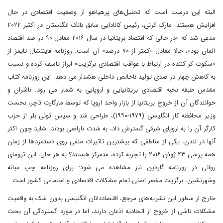
البته این درست است که تحلیل‌های پرهیاهو از وضعیت اقتصادی در حال
افزایش هستند. مارک کرنی، رئیس کانادایی سابق بانک انگلستان در اکتبر ۲۰۲۲
مدعی شد که «در حالی که اقتصاد بریتانیا در سال ۲۰۱۶ معادل ۹۰ در صد اقتصاد
آلمان بود»، حالا معادل «کمتر از ۷۰ درصد» آن است. روزنامه فایننشال تایمز از
«سکوت کر کننده در ارتباط با عواقب اقتصادی برگزیت» ابراز تاسف کرده و نسبت
به کاهش چهار در صدی تولید ناخالص داخلی هشدار می دهد. این روزنامه کتاب
مقدس طبقه نخبه اقتصادی بریتانیایی و اروپایی به شمار می رود. ناشران و
خوانندگان آن از خروج بریتانیا از بازار واحد اروپا که توسط مارگارت تاچر، نخست
وزیر محافظه کار انگلیسی (۱۹۷۹-۱۹۹۰)، طراحی شد و سپس تونی بلر از حزب
کارگر آن را به اروپای شرقی گسترش داد، به شدت ناراضی بودند. شاید چون اکثر
آنها در لندن، یکی از مناطقی که بیشترین تاثیرات منفی روی دستمزد‌ها از زمان
همه پرسی ۲۳ ژوئن ۲۰۱۶ را تجربه کرده، متمرکز هستند؟ به هر حال، این ترومای
روانی در روزنامه گاردین نیز مشاهده می شود: برای روزنامه چپ میانه
وشهرنشین، برگزیت مقصر اصلی‌ تمام مشکلات اقتصادی و اجتماعی کشور است.
خارج از سطور این نشریه‌های مرجع، اقتصاددانان انگلیسی بدون شک به واقعیت
مشکلات ناشی از خروج از اتحادیه اذعان دارند، اما در مورد گستردگی آن بحث