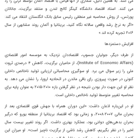
می کنند. به همین دلیل، شماری از آنها قیاس با اقتصاد آلمان توسط کرنی را رد
می کنند. استاد اقتصاد دانشگاه کینگز کالج لندن و منتقد برگزیت، جاناتان
پورتس، از روش محاسبه غیر منطقی رئیس سابق بانک انگلستان انتقاد می کند:
«اگر به نرخ رشد واقعی سالانه نگاه کنید، بریتانیا و آلمان روند مشابهی از سال
۲۰۱۶ تجربه کرده ا‌ند.»
افزایش دستمزدها
از طرف دیگر، جولیان جسوپ، اقتصاددان نزدیک به موسسه امور اقتصادی
(Institute of Economic Affairs)، از حامیان برگزیت، کاهش ۴ درصدی ثروت
ملی را زیر سوال می برد. او سوگیری محاسباتی ارزیابی تولید ناخالص داخلی
کنونی در صورت پیروزی رای باقی ماندن در اتحادیه اروپا، را نشان می دهد. به
نظر او این جهت دار بودن نتیجه در نظر گرفتن بازه ۲۰۱۰-۲۰۱۵ به عنوان پایه برای
محاسبه تغییر متوسط تولید ناخالص داخلی است.
او در این‌باره اذعان داشت: «این دوران همراه با جهش قوی اقتصادی بعد از
بحران مالی ۲۰۰۷-۲۰۰۸، و زمانی بود که اقتصاد بریتانیا از منطقه یورو که درگیر
بحران بدهی‌های دولتی بود، عملکرد بهتری داشت. اگر روند تغییر بیست سال
اخیر را در نظر بگیریم، کاهش رشد ناشی از برگزیت ناچیز است». او میزان این