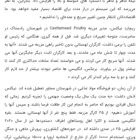
نیمه ماهر و ماهر با دستمزد های متوسط و بالا را افزایش داد. بنابراین، به نظر
می‌رسد که این سیستم در دراز مدت برای اقتصاد بسیار مفید خواهد بود. ما
اقتصاددانان انتظار چنین تغییر سریع و عمده‌ای را نداشتیم.»
ریچارد نیکلس، مدیر مزرعه Castlemead Poultry در شهرستان رادستاک در
سامرست، متوجه تغییرات دیگری شد. قبل از همه گیری، هنگامی که رئیس او
تلفن را برمی داشت، کارگران لهستانی بدون تاخیر راهی مزرعه می شدند: «آنها به
مدت چهار تا شش ماه می ماندند، و بعد کارگران ثابت دیگر جایگزین آنها می
شدند. آنها سریع کار می کردند و می خواستند تعداد ساعات حداکثری کار کنند تا
بیشتر پول در بیاورند. برعکس، انگلیسی ها حاضر نبودند بیشتر از حد لازم کار
کنند و دو یا سه برابر کندتر کار می کردند.»
از آن زمان، دو فروشگاه مواد غذایی در شهرستان مجاور تعطیل شده ا‌ند. نیکلس
اذعان داشت: «به مدت یک سال یک وضعیت جهنمی را تجربه کردیم. زمانی که
دنبال افرادی بودیم که حاضر به انجام این کار طاقت فرسا باشند و سپس آنها را
آموزش دهیم». از ۲۵ کارگر مزرعه، فقط پنج نفر از آنها لهستانی هستند. بقیه
انگلیسی هستند و اکثرا اهل روستا‌های اطراف. دستمزد‌ها نیز از سال ۲۰۲۰
افزایشی‌ ۲۵ در صدی داشته ا‌ند. در حوزه‌های کشاورزی، پرورش ماهی‌ و جنگل
ورزی، استخدام ۱۰۰۰۰ کارگر از خارج از اتحادیه اروپا و ۱۵۰۰۰ بریتانیایی، ترک