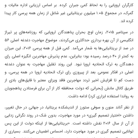
کارگران اروپایی را به لحاظ کمی‌ جبران کرده. بر اساس ارزیابی اداره مالیات و
گمرک، در مجموع ۱.۰۵ میلیون بریتانیایی غیر شاغل از زمان همه پرسی‌ کار پیدا
کرده ا‌ند.
در سپتامبر ۲۰۱۵، زمان اوج بحران پناهندگان اروپایی که روزنامه‌های پر تیراژ
انگلیسی از آن بهره برداری حداکثری می‌‌کردند، موضوع مهاجرت دغدغه اصلی‌ ۵۶
در صد از بریتانیایی‌ها به شمار می‌‌آمد. کمی‌ قبل از همه پرسی‌ ۲۰۱۶، این میزان
به کمتر از ۴۰ درصد رسیده بود؛ بنابراین، عدم پذیرش مهاجرین انگیزه اصلی‌ رای
دهندگان به ترک اتحادیه اروپا نبود. این روند تقلیل مهاجرت به عنوان دغدغه
اصلی در افکار عمومی‌ بعد از پیروزی رای ترک اتحادیه اروپا در همه پرسی‌، و
دست کم تا افزایش اخیر تردد مهاجرین فاقد ویزای معتبر با قایق‌های بادی از
طریق کانال مانش (بحرانی‌ که دولت محافظه کار از آن برای فرستادن پناهجویان
به رواندا استفاده ابزاری کرد) ادامه داشت.
از نظر آناند منون و سوفی ستورز از اندیشکده بریتانیا، در جهانی‌ در حال تغییر،
داشتن «اختیار تصمیم گیری» در مورد مهاجرت، بدون شک در روند نگرانی‌ زدایی
از آن از سال ۲۰۱۶ نقش داشته است. «بریتانیایی‌ها از اینکه دولت از این پس
توانایی تصمیم گیری در مورد مهاجرت دارد، احساس اطمینان می‌‌کنند. بسیاری از