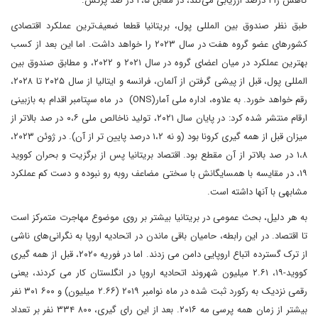
کاهش را ۱ درصد ارزیابی می‌کند، در مقابل ۲،۵ در صد پرتس.
طبق نظر صندوق بین المللی پول، بریتانیا قطعا ضعیف‌ترین عملکرد اقتصادی
کشور‌های عضو گروه هفت در سال ۲۰۲۳ را خواهد داشت. اما این بعد از کسب
بهترین عملکرد در میان اعضای گروه در سال ۲۰۲۱ و ۲۰۲۲، و مطابق صندوق بین
المللی پول، قبل از پیشی گرفتن از آلمان، فرانسه و ایتالیا از سال ۲۰۲۵ تا ۲۰۲۸،
رقم خواهد خورد. به علاوه، اداره ملی آمار(ONS) در ماه سپتامبر اقدام به بازبینی
ارقام منتشر شده کرد: در پایان سال ۲۰۲۱، تولید ناخالص ملی ۰،۶ در صد بالاتر از
میزان قبل از همه گیری کرونا بود (و نه ۱،۲ درصد پایین تر از آن). در ژوئن ۲۰۲۳،
۱،۸ در صد بالاتر از آن مقطع بود. اقتصاد بریتانیا پس از برگزیت و بحران کووید
۱۹، در مقایسه با همسایگانش با سختی مضاعف روبه رو نبوده و دست کم عملکرد
مشابهی با آنها داشته است.
به هر دلیل، بحث عمومی در بریتانیا بیشتر بر روی موضوع مهاجرت متمرکز است
تا اقتصاد. در این رابطه، حامیان باقی ماندن در اتحادیه اروپا به نگرانی‌های ناشی
از ترک گسترده اتباع اروپایی دامن می زدند. اما در فوریه ۲۰۲۰، قبل از همه گیری
کووید-۱۹، ۲.۶۱ میلیون شهروند اتحادیه اروپا در انگلستان کار می کردند، یعنی
رقمی نزدیک به رکورد ثبت شده در ماه نوامبر ۲۰۱۹ (۲.۶۶ میلیون) و ۶۰۰ ۳۰۱ نفر
بیشتر از زمان همه پرسی مه ۲۰۱۶. بعد از این رای گیری، ۸۰۰ ۳۳۴ نفر بر تعداد