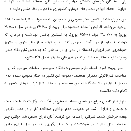
رای دهندگان خواهان کاهش مهاجرت به طور کلی‌ هستند اما اغلب آنها به
افزایش تعداد آنها در بخش‌های درمان، کشاورزی و آموزش نظر مثبتی دارند.»
این دو پژوهشگر، تغییر افکار عمومی‌ را همچنین نتیجه عواقب شرایط جدید اخذ
روادید می‌‌دانند: افزایش آستانه دستمزد برای ورود از ۲۰۰ ۲۶ پوند در سال (۳۰۵۰۰
یورو) به ۷۰۰ ۳۸ پوند (۴۵۱۰۰ یورو)، به استثنای بخش بهداشت و درمان، که
دولت بنا دارد از بهار آینده اجرایی کند. بدین ترتیب، از نظر منون و ستورز
«مهاجرین غیر اروپایی احتمالا در لندن یا در مناطقی که به حضورشان نگاه منفی‌
وجود ندارد مستقر هستند، و نه در شهر‌های فقیرتر شمال انگلستان».
از نظر روبرت فورد، استاد علوم سیاسی دانشگاه منچستر، مقامات سیاسی که روی
مهاجرت غیر قانونی متمرکز هستند، «متوجه این تغییر در افکار عمومی‌ نشده ا‌ند».
نایجل فاراج در ماه مه‌‌ گذشته این سیستم را مصداق «باز کردن درهای کشور به
تمام دنیا» دانست.
اظهار نظر نایجل فاراج در همین مصاحبه مبنی بر شکست برگزیت که باعث بحث
و جنجال و فراوان شد، در حقیقت عدم توانایی محافظه کاران در عملی‌ نکردن
وعده چرخش شدید لیبرالی را هدف می گرفت. آقای فاراج مدعی شد «وقتی چیز
ساده‌ای مثل مالیات بر شرکت‌ها» را در نظر بگیریم: «ما در حال فراری دادن