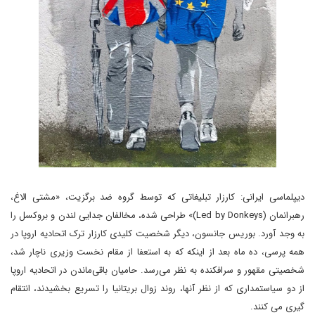
دیپلماسی ایرانی: کارزار تبلیغاتی که توسط گروه ضد برگزیت، «مشتی الاغ،
رهبرانمان (Led by Donkeys)» طراحی شده، مخالفان جدایی لندن و بروکسل را
به وجد آورد. بوریس جانسون، دیگر شخصیت کلیدی کارزار ترک اتحادیه اروپا در
همه پرسی، ده ماه بعد از اینکه که به استعفا از مقام نخست وزیری ناچار شد،
شخصیتی مقهور و سرافکنده به نظر می‌رسد. حامیان باقی‌ماندن در اتحادیه اروپا
از دو سیاستمداری که از نظر آنها، روند زوال بریتانیا را تسریع بخشیدند، انتقام
گیری می کنند.