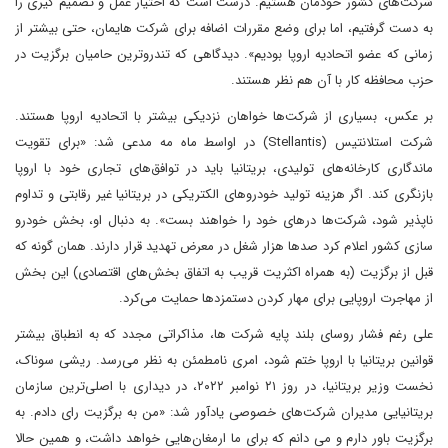
شرکت‌های کشور خودمان هستیم. درست است که اختیار عمل و تصمیم گیری را
به دست گرفتیم، اما برای وضع مقررات اضافه برای شرکت هایمان، حتی بیشتر از
زمانی‌ که عضو اتحادیه اروپا بودیم». دیدگاهی که تندرو‌ترین حامیان برگزیت در
حزب محافظه کار با آن هم نظر هستند.
بر عکس، بسیاری از شرکت‌ها خواهان نزدیکی‌ بیشتر با اتحادیه اروپا هستند.
شرکت استلانتیس (Stellantis) در اواسط ماه مه‌‌ مدعی شد: «برای تقویت
ماندگاری کارخانه‌های تولیدی، بریتانیا باید در توافق‌های تجاری خود با اروپا
بازنگری کند. اگر هزینه تولید خودرو‌های الکتریکی در بریتانیا غیر رقابتی و تداوم
ناپذیر شود، شرکت‌ها درهای خود را خواهند بست». به دنبال او، بخش خودرو
سازی کشور اعلام کرد صدها هزار شغل در معرض تهدید قرار دارند. همان گونه که
قبل از برگزیت (به همراه اکثریت قریب به اتفاق بخش‌های اقتصادی) این بخش
از مهاجرت اروپایی‌ برای مهار کردن دستمزد‌ها حمایت می‌‌کرد.
علی رغم فشار روسای بلند پایه شرکت ها، مذاکراتی مجدد که به انطباق بیشتر
قوانین بریتانیا با اروپا ختم شود، امری نامطمئن به نظر می‌رسد. ریشی سوناک،
نخست وزیر بریتانیا، در روز ۲۱ نوامبر ۲۰۲۲، در دیداری با اصلی‌‌ترین سازمان
بریتانیایی مدیران شرکت‌های خصوصی یادآور شد: «من به برگزیت رای دادم. به
برگزیت باور دارم و می دانم که برای ما ارمغان‌هایی‌ خواهد داشت، و همین حالا