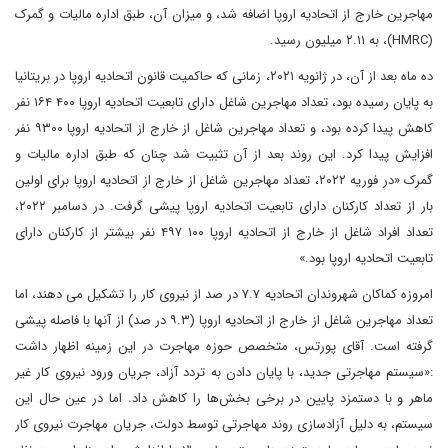
مهاجرین خارج از اتحادیه اروپا اضافه شد، و میزان آن، طبق اداره مالیات و گمرک
(HMRC)، به ۲.۱۱ میلیون رسید.
ده ماه بعد از آن، در ژانویه ۲۰۲۱، زمانی که حاکمیت قانون اتحادیه اروپا در بریتانیا
به پایان رسیده بود، تعداد مهاجرین شاغل دارای تابعیت اتحادیه اروپا ۴۰۰ ۱۶۴ نفر
کاهش پیدا کرده بود، و تعداد مهاجرین شاغل از خارج از اتحادیه اروپا ۹۳۰۰ نفر
افزایش پیدا کرد. این روند بعد از آن تثبیت شد چنان که طبق اداره مالیات و
گمرک «در فوریه ۲۰۲۲، تعداد مهاجرین شاغل از خارج از اتحادیه اروپا برای اولین
بار از تعداد کارکنان دارای تابعیت اتحادیه اروپا پیشی گرفت. در دسامبر ۲۰۲۲،
تعداد افراد شاغل از خارج از اتحادیه اروپا ۱۰۰ ۴۹۷ نفر بیشتر از کارکنان دارای
تابعیت اتحادیه اروپا بود.»
امروزه کماکان شهروندان اتحادیه ۷.۷ در صد از نیروی کار را تشکیل می دهند، اما
تعداد مهاجرین شاغل از خارج از اتحادیه اروپا (۹.۳ در صد) از آنها با فاصله پیشی
گرفته است. آقای پورتس، متخصص حوزه مهاجرت در این زمینه اظهار داشت
:«سیستم مهاجرتی جدید، با پایان دادن به تردد آزاد، جریان ورود نیروی کار غیر
ماهر و با دستمزد پایین در برخی بخش‌ها را کاهش داد. اما در عین حال این
سیستم، به دلیل آزادسازی روند مهاجرتی توسط دولت، جریان مهاجرت نیروی کار