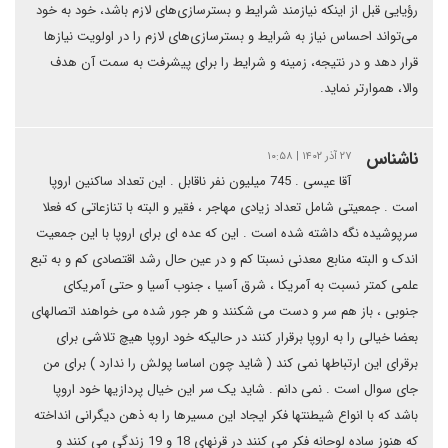
رؤیایی قبل از اینکه نیازمند شرایط و بسترسازی‌های لازم باشد، خود به خود
می‌تواند احساس نیاز به شرایط و بسترسازی‌های لازم را در اولویت نیازها
قرار دهد و در نتیجه، زمینه‌ و شرایط را برای پیشرفت به سمت آن هدف
والا، هموارتر نماید.
ناشناس
۲۷ آذر ۱۴۰۲ | ۱۰:۵۸
آقا عیسی . 745 میلیون نفر ناقابل . این تعداد ساکنین اروپا
است . جمعیتی شامل تعداد زیادی مهاجر ، فقیر و البته با تنازعاتی که فعلا
سرپوشیده نگه داشته شده است . این که عده ای برای اروپا با این جمعیت
اندک و البته منابع معدنی نسبتا کم و در عین حال رشد اقتصادی کم و به تبع
علمی کمتر نسبت به آمریکا ، شرق آسیا ، جنوب آسیا و حتی آمریکای
جنوبی ، باز هم سر و دست می شکنند و هر جور شده می خواهند اتصالهای
بعضا خیالی را به اروپا برقرار کنند در حالیکه خود اروپا هیچ تلاشی برای
برقرای این ارتباطها نمی کند ( شاید چون اساسا پولش را ندارد ) برای من
جای سوال است . نمی دانم . شاید یک سر این خیال پردازیها خود اروپا
باشد که با انواع شیطنتها فکر ایجاد این مسیرها را به ذهن دیگرانی انداخته
که هنوز ساده لوحانه فکر می کنند در قرنهای 18 و 19 زندگی می کنند و