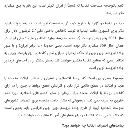
کنیم باتوجه‌به مساحت ایتالیا که نسبتاً از ایران کم‌تر است این رقم به پنج میلیارد
دلار می‌رسد.
باید در اینجا دو گزاره را مطرح کرد، گزاره نخست این است که رقم پنج میلیارد
دلار برای کشوری مانند ایتالیا با تولید ناخالص داخلی ملی2.1 تریلیون دلار برای
سال 2021 رقم زیادی نیست (در مقام مقایسه تولید ناخالص ملی داخلی ایران در
همان سال 359 میلیارد دلار بوده است، یعنی حدودا 5.7 برابر ایران) و با عبور
جاده ابریشم نوین چین از خاک ایتالیا و سرازیرشدن کالاهای ارزان‌قیمت چینی به
ایتالیا رقمی که صنایع ایتالیا متضرر خواهند شد بسیار بیشتر از در آمدهای کریدور
جاده ابریشم نوین است.
موضوع بعدی این است که روابط اقتصادی و امنیتی و نظامی ایالات متحده با
غرب و ایتالیا در سطح بالایی قرار دارد و افزایش سطح روابط با چین را در ازای
کاهش روابط با ایالات متحد برای ایتالیا و سایر کشورهای اتحادیه اروپا عملا
مقرون به صرفه نمی کند، درصورتی‌که فشار ایالات متحده‌ برای انصراف کشورهای
متوسط اتحادیه اروپا از طرح جاده ابریشم نوین چین افزایش یابد بدیهی است
که کشورهایی مانند ایتالیا در برابر فشارهای آمریکا مقاومت نخواهند کرد.
پیامدهای انصراف ایتالیا چه خواهد بود؟