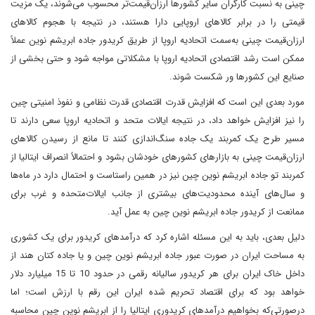
چینی به نسبت کارگران سایر کشورها ارزان‌قیمت‌تر محسوب می‌شوند، یک مزیت
قیمتی را در برابر کالاهای اروپایی دارا هستند، در نتیجه با هجوم کالاهای
ارزان‌قیمت چینی به‌سمت اتحادیه اروپا از طریق کریدور جاده ابریشم نوین عملاً
ممکن است رشد اقتصادی اتحادیه اروپا با مشکلاتی مواجه شود و حتی بخشی از
صنایع این کشورها ور شکست شوند.
مورد بعدی این است که افزایش قدرت اقتصادی قدرت نظامی و نفوذ امنیتی چین
را نیز افزایش خواهد داد، در نتیجه ایالات متحد و اتحادیه اروپا سعی دارند تا
مسیر طرح یک کمربند یک جاده سنگ‌اندازی کنند تا مانع از رسیدن کالاهای
ارزان‌قیمت چینی به بازارهای کشورهای خودشان بشود و احتمالاً انصراف ایتالیا از
کمربند تو جاده ابریشم نوین چین نیز در همین راستاست و احتمال دارد در ماه‌ها
و سال‌های آینده محدودیت‌های بیشتری از جانب ایالات‌متحده و غرب برای
ممانعت از کریدور جاده ابریشم نوین چین به عمل آید.
دلیل بعدی، باید به این مسئله اشاره کرد که درآمدهای کریدور برای یک کشوری
به مساحت ایران در صورت عبور جاده ابریشم نوین چین و یا جاده کتان هند از
داخل خاک ایران برای هر کریدور سالیانه رقمی در حدود 10 تا 15 میلیارد دلار
خواهد بود که برای اقتصاد تحریم شده ایران این رقم با ارزش است؛ اما
درصورتی‌که بخواهیم درآمدهای کریدوری ایتالیا را از ابریشم نوین چین محاسبه