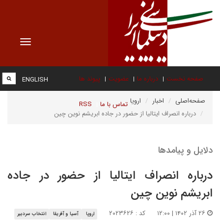
Toggle
vigation
صفحه نخست
درباره ما
عضویت
پیوند ها
ENGLISH
صفحه‌اصلی
اخبار
اروپا
تماس با ما
RSS
درباره انصراف ایتالیا از حضور در جاده ابریشم نوین چین
دلایل و پیامدها
درباره انصراف ایتالیا از حضور در جاده
ابریشم نوین چین
۲۶ آذر ۱۴۰۲ | ۱۲:۰۰
کد : ۲۰۲۳۶۲۶
اروپا
آسیا و آفریقا
انتخاب سردبیر