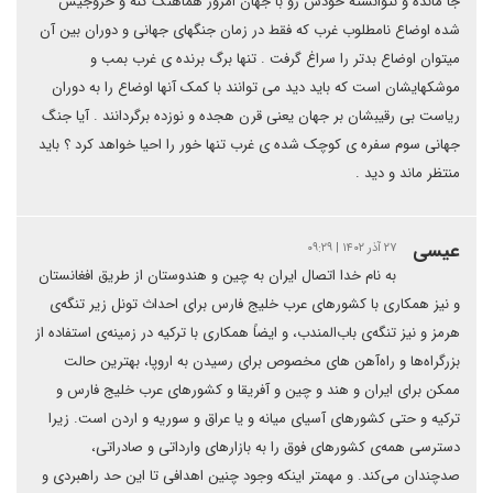
جا مانده و نتوانسته خودش رو با جهان امروز هماهنگ کنه و خروجیش
شده اوضاع نامطلوب غرب که فقط در زمان جنگهای جهانی و دوران بین آن
میتوان اوضاع بدتر را سراغ گرفت . تنها برگ برنده ی غرب بمب و
موشکهایشان است که باید دید می توانند با کمک آنها اوضاع را به دوران
ریاست بی رقیبشان بر جهان یعنی قرن هجده و نوزده برگردانند . آیا جنگ
جهانی سوم سفره ی کوچک شده ی غرب تنها خور را احیا خواهد کرد ؟ باید
منتظر ماند و دید .
عیسی
۲۷ آذر ۱۴۰۲ | ۰۹:۲۹
به نام خدا اتصال ایران به چین و هندوستان از طریق افغانستان
و نیز همکاری با کشورهای عرب خلیج فارس برای احداث تونل زیر تنگه‌ی
هرمز و نیز تنگه‌ی باب‌المندب، و ایضاً همکاری با ترکیه در زمینه‌ی استفاده از
بزرگراه‌ها و راه‌آهن های مخصوص برای رسیدن به اروپا، بهترین حالت
ممکن برای ایران و هند و چین و آفریقا و کشورهای عرب خلیج فارس و
ترکیه و حتی کشورهای آسیای میانه و یا عراق و سوریه و اردن است. زیرا
دسترسی همه‌ی کشورهای فوق را به بازارهای وارداتی و صادراتی،
صدچندان می‌کند. و مهمتر اینکه وجود چنین اهدافی تا این حد راهبردی و