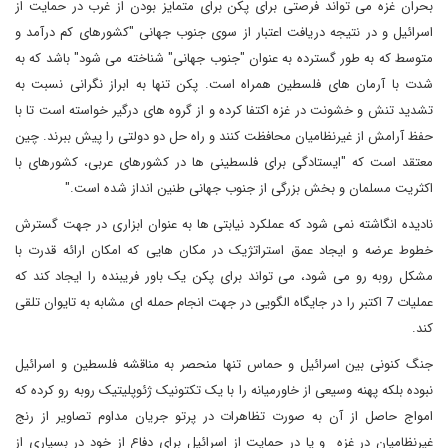
بحران غزه می تواند فرصتی برای پکن برای متمایز بودن از غرب در حمایت از
اسرائیل و در نتیجه دریافت اعتبار از سوی جنوب جهانی "کشورهای کم درآمد و
متوسط که به طور گسترده به عنوان "جنوب جهانی" شناخته می شود" باشد که به
شدت با آرمان های فلسطین همراه است. پکن تنها به ابراز نگرانی نسبت به
تشدید تنش و خشونت در غزه اکتفا کرده و از گروه های درگیر خواسته است تا با
حفظ آرامش از غیرنظامیان محافظت کنند و راه حل دو دولتی را پیش ببرند. چین
معتقد است که "ایستادگی برای فلسطینی ها در کشورهای عربی، کشورهای با
اکثریت مسلمان و بخش بزرگی از جنوب جهانی طنین انداز شده است."
نادیده انگاشته نمی شود که عملکرد نیابتی ها به عنوان ابزاری در جهت گسترش
خطوط عرضه و ایجاد عمق استراتژیک در مکان هایی که امکان ارائه قدرت با
مشکل روبه رو می شود، می تواند برای پکن یک باور فریبنده را ایجاد کند که
عملیات 7 اکتبر را در جایگاه الگویی در جهت انجام حمله ای مشابه به تایوان تلقی
کند.
جنگ کنونی بین اسرائیل و حماس تنها منحصر به مناقشه فلسطین و اسرائیل
نبوده بلکه پهنه وسیعی از خاورمیانه را با یک تکتونیک ژئوپلیتیک روبه رو کرده که
امواج حاصل از آن به صورت تظاهرات در پرتو جریان مداوم تصاویر از رنج
غیرنظامیان در غزه و یا در حمایت از اسرائیل برای دفاع از خود در بسیاری از