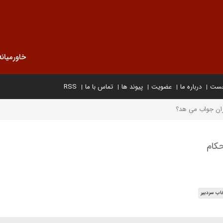
خاورمیانه
خست
درباره ما
عضویت
پیوند ها
تماس با ما
RSS
ان جواب می هد؟
کام
اب سردبیر