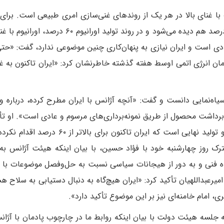
ت با غنای بالا در هر یک از روندهای غنی‌سازی امری طبیعی است. برای 
روند غنی‌سازی اورانیوم تا غنای ۲۰ درصد، اورانیوم ۴۷ درصد هم دیده می‌شود و در روند تولید اورا
دی است و ایران نیازی به پنهان‌کاری چنین موضوعی ندارد، گفت: «حت
ن انرژی اتمی اوسط هفته گذشته خاطرنشان کرد: «ایران تاکنون به غ
یاه‌نمایی دانست و گفت: «آنچه آژانس با ایران مطرح کرده، درباره و
وم با غنای بالای ۶۰ درصد در محل برداشت محصول از طریق نمونه‌برداری‌های مرسوم و عادی است». او 
«آنچه در روند غنی‌سازی حائز اهمیت است، محصول و تولید نهایی است که ایران تاکنون برا
رک روز چهارشنبه خود با فؤاد حسین، با بیان اینکه هیئت آژانس به‌
گاه فنی و به دور از هیجانات سیاسی نسبت به حل‌وفصل موضوعات با 
میرعبداللهیان تأکید کرد: «ایران هیچ‌گاه به دنبال دستیابی به سلاح هس
، امام خامنه‌ای نیز بر این موضوع تأکید دارد».
جلسه هیئت دولت با بیان اینکه روابط‌ ما در چارچوب پادمان با آژانس