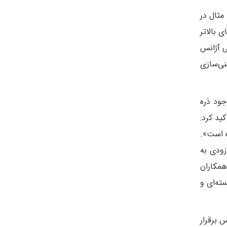
مثال در
نیوم ۶۰ درصد، اورانیوم با غنای بالاتر
ی آژانس
نی‌سازی
جود ذره
تأکید کرد:
ی بالاتر از ۶۰ درصد اقدام نکرده است».
زودی به
همکاران
ته‌ای و
 برقرار