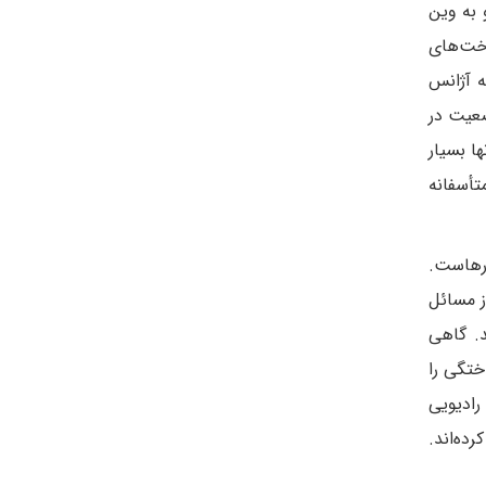
 به وین
اخت‌های
ه آژانس
ضعیت در
ا بسیار
تأسفانه
رها‌ست.
ز مسائل
د. گاهی
اختگی را
 رادیویی
ده‌اند.