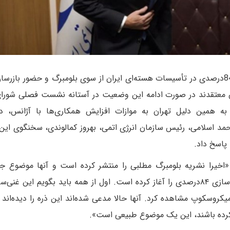
بعد از مطرح‌شدن ادعای غنی‌سازی 84‌درصدی در تأسیسات هسته‌ای ایران از سوی بلومبرگ و حضور باز
ان معتقدند در صورت ادامه این وضعیت در آستانه نشست فصلی شورا
 به همین دلیل تهران به موازات افزایش همکاری‌ها با آژانس، 
محمد اسلامی، رئیس سازمان انرژی اتمی، بهروز کمالوندی، سخنگوی این
 پاسخ داد.
اره غنی‌سازی 84‌درصدی گفت: «اخیرا نشریه بلومبرگ مطلبی را منتشر کرده است و آنها موضوع
ضد‌ایران مطرح کرده‌اند. آنها مدعی شده‌اند ایران غنی‌سازی ۸۴‌درصدی را آغاز کرده است. اول از همه باید بگویم این 
میکروسکوپ مشاهده کرد. آنها حالا مدعی شده‌اند این ذره را دیده‌اند
کرده باشند، این یک موضوع طبیعی است».