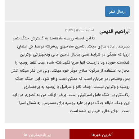
ارسال نظر
ابراهیم قدیمی
۰۶ اسفند ۱۴۰۱ | ۲۲:۴۷
تا این لحظه روسیه علاققمند به گسترش جنگ ننظر
نمیرسد۔اماده سازی میکند۔تامین سلاحهای پیشرفته توسط کل اعضای
اروپا که همگی در شرایط فعلی بدنبال تامین مالی وتجهیزاتی اوکراین
شکست خورده وبا داربست انها سرپا نگهداشته شده است فقط روسیه را
مجاز به استفاده از هرگونه سلاح موثر خود میکند۔ولی من فکر میکنم اتش
بس وصلحی در جریان است که ممکن است واقع شود۔این حنگ جنگ
روسیه واوکراین نیست۔جنگ ناتو واسرائیل با روسیه به پرچمداری
زلانسکی بی شک عامل اسرائیلی است۔برخی اوقات من به تصورم می اید
این جنگ دنباله جنگ دوم بر علیه روسیه برای دسترسی به شمال اسیا
است۔ جای خالی هیتلر پر شده است۔
آخرین خبرها
پر بازدیدترین ها