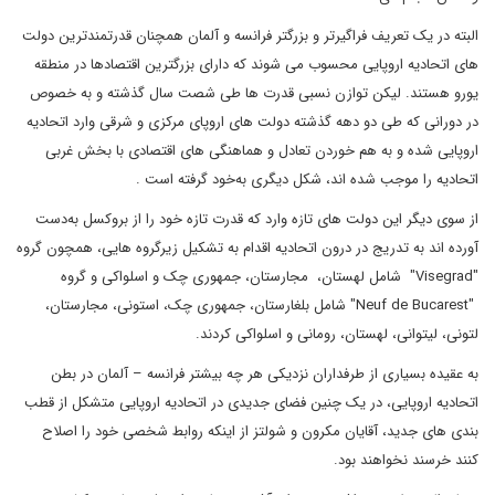
البته در یک تعریف فراگیرتر و بزرگتر فرانسه و آلمان همچنان قدرتمندترین دولت
های اتحادیه اروپایی محسوب می شوند که دارای بزرگترین اقتصادها در منطقه
یورو هستند. لیکن توازن نسبی قدرت ها طی شصت سال گذشته و به خصوص
در دورانی که طی دو دهه گذشته دولت های اروپای مرکزی و شرقی وارد اتحادیه
اروپایی شده و به هم خوردن تعادل و هماهنگی های اقتصادی با بخش غربی
اتحادیه را موجب شده اند، شکل دیگری به‌خود گرفته است .
از سوی دیگر این دولت های تازه وارد که قدرت تازه خود را از بروکسل به‌دست
آورده اند به تدریج در درون اتحادیه اقدام به تشکیل زیرگروه هایی، همچون گروه
"Visegrad" شامل لهستان، مجارستان، جمهوری چک و اسلواکی و گروه
"Neuf de Bucarest" شامل بلغارستان، جمهوری چک، استونی، مجارستان،
لتونی، لیتوانی، لهستان، رومانی و اسلواکی کردند.
به عقیده بسیاری از طرفداران نزدیکی هر چه بیشتر فرانسه – آلمان در بطن
اتحادیه اروپایی، در یک چنین فضای جدیدی در اتحادیه اروپایی متشکل از قطب
بندی های جدید، آقایان مکرون و شولتز از اینکه روابط شخصی خود را اصلاح
کنند خرسند نخواهند بود.