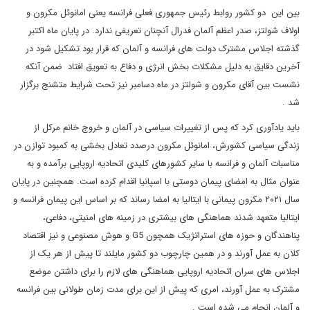
بین این دو کشور روابط رئیس جمهوری فعلی فرانسه یعنی امانوئل مکرون و
اولاف شولتز، صدر اعظم آلمان فدرال آنچنان تعریفی ندارد. در پایان ماه اکتبر
گذشته اجلاس مشترک دولت های فرانسه و آلمان که قرار بود تشکیل شود در
آخرین دقایق به دلیل مشکلات بخش انرژی و دفاع به تعویق افتاد ضمن آنکه
نشست بین آقای مکرون و شولتز در ماه دسامبر نیز تحت شرایط متشنج برگزار
شد .
باید یادآوری کرد که پس از تغییرات سیاسی در آلمان و خروج خانم مرکل از
زندگی سیاسی کشورش، امانوئل مکرون درصدد تعادل بخشی به کمبود توازن در
مناسبات آلمان و فرانسه با سایر کشورهای کلیدی اتحادیه اروپایی برآمده و به
عنوان مثال به امضای پیمان دوستی با اسپانیا اقدام کرده است. همچنین در پایان
سال ۲۰۲۱ مکرون پیمانی با ایتالیا به امضا رساند که بر اساس این پیمان فرانسه و
ایتالیا متعهد شدند هماهنگی های بیشتری در زمینه های امنیتی، دفاعی،
پناهندگان و حوزه های استراتژیک همچون G5 و هوش مصنوعی و نیز اقتصاد
کلان به عمل آورند و در همین چارچوب دو کشور مایلند تا پیش از هر یک از
اجلاس های سران اتحادیه اروپایی هماهنگی های لازم را برای داشتن موضع
مشترک به عمل آورند، امری که پیش از این برای مدت زمان طولانی بین فرانسه
و آلمان انجام می شده است .