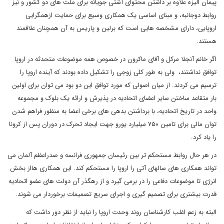
پیمان الیزه علاوه بر داشتن محتوای آشتی جویانه برای ملت های دو کشور و نیز
روابط دوجانبه، و مبنای اساسی یک همکاری وسیع برای حمایت ازهمگرایی
اروپایی، دارای مشخصه هایی است که برلین و پاریس به آن همچنان علاقمند
هستند.
اگر خانم آنجلا مرکل و آقای ماکرون در خصوص همه موضوعات متحدثه در اروپا
توافق نداشتند، ولی به طور کلی زوجی را تشکیل داده بودند که آینده اروپا را
ترسیم می کردند. از میان اصولی که مورد توافق این دو بود می توان برای اولین
بار متقاعد ساختن سایر اعضای اتحادیه در پذیرش و ارائه یک بلوک و مجموعه
واحد در تاریخ اتحادیه، با برداشتن بدهی های برخی اعضا به منظور فراهم شدن
توان مالی برای تامین ۷۵۰ میلیارد یورو جهت ایجاد تحرک در دوران پس از کرونا
را یاد کرد.
در هر حال روابط مستحکم تر بین رئیسان جمهوری فرانسه و صدراعظم آلمان می
تواند همکاری های سالهای آتی را اروپا را مستحکم کند. این همکاری هااز بخش
انرژی تا موضوعات دفاعی را در برمی گیرد و از رهگذر آن دولت های عضو اتحادیه
قدرت بیشتری برای تصمیم گیری و اجرای سریع تصمیمات برخوردار می شوند.
البته به زعم اغلب کارشناسان روند وحدت اروپا را نباید از نظر دور داشت که