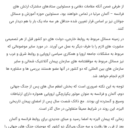
از طرفی ضمن آنکه مقامات دفاعی و مسئولین ستادهای مشترک ارتش های
فرانسه – آلمان مرتبا در تماس خواهند بود، مسئولین حوزه آموزش و مسائل
جوانان نیز بر اساس قرار تعیین شده حداقل هر سه ماه یک بار با هم دیدار می
کنند.
در زمینه مسائل مربوط به روابط خارجی، دولت های دو کشور قبل از هر تصمیمی
مشورت های لازم را با طرف دیگر به عمل می آورند. در مورد سایر موضوعاتی که
مربوط به مشکلات جامعه اروپا و همکاری سیاسی اروپایی و روابط شرق و غرب و
نیز مسائل مربوط به موافقتنامه های سازمان پیمان آتلانتیک شمالی و سایر
سازمان های بین المللی که دو کشور در آنها عضو هستند بررسی ها و مشاوره ها
لازم انجام خواهد شد.
توجه به این نکته ضروری است که بخش اعظم سال های پس از جنگ جهانی
دوم، آلمان و فرانسه به عنوان موتور یکپارچگی اروپایی همواره دارای ارتباطات
وسیع و گسترده ای بودند. مع ذالک شصت سال پس از امضای پیمان تاریخی
الیزه، این روند در شرایط عمیقاً متفاوتی در حال گذر است.
زمانی که پیمان الیزه به امضا رسید و مبنای جدیدی برای روابط فرانسه و آلمان
بعد از قرن ها رقابت و سه جنگ ویرانگر دو کشور که موجبات جنگ های جهانی را