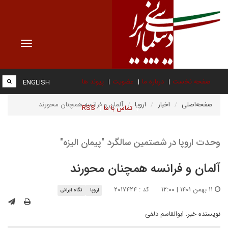
Toggle
vigation
صفحه نخست
درباره ما
عضویت
پیوند ها
ENGLISH
صفحه‌اصلی
اخبار
اروپا
آلمان و فرانسه همچنان محورند
تماس با ما
RSS
وحدت اروپا در شصتمین سالگرد "پیمان الیزه"
آلمان و فرانسه همچنان محورند
۱۱ بهمن ۱۴۰۱ | ۱۲:۰۰
کد : ۲۰۱۷۴۲۴
اروپا
نگاه ایرانی
نویسنده خبر:
ابوالقاسم دلفی