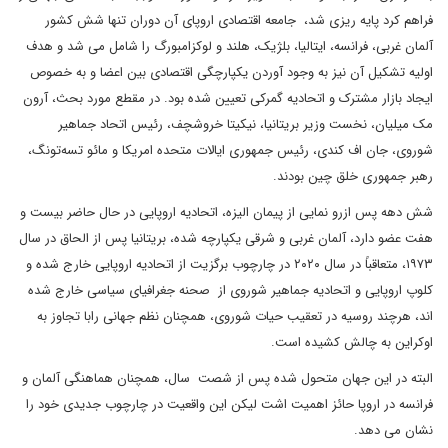
فراهم کرد پایه ریزی شد، جامعه اقتصادی اروپای آن دوران تنها شش کشور
آلمان غربی، فرانسه، ایتالیا، بلژیک، هلند و لوکزامبورگ را شامل می شد و هدف
اولیه تشکیل آن نیز به وجود آوردن یکپارچگی اقتصادی بین اعضا و به خصوص
ایجاد بازار مشترک و اتحادیه گمرکی تعیین شده بود. در مقطع مورد بحث، آرون
مک میلیان، نخست وزیر بریتانیا، نیکیتا خروشچف، رئیس اتحاد جماهیر
شوروی، جان اف کندی، رئیس جمهوری ایالات متحده امریکا و مائو تسه‌تونگ،
رهبر جمهوری خلق چین بودند.
شش دهه پس ازرو نمایی از پیمان الیزه، اتحادیه اروپایی در حال حاضر بیست و
هفت عضو دارد، آلمان غربی و شرقی یکپارچه شده، بریتانیا پس از الحاق در سال
۱۹۷۳، متعاقباً در سال ۲۰۲۰ در چارچوب برگزیت از اتحادیه اروپایی خارج شده و
کلوپ اروپایی و اتحادیه جماهیر شوروی از صحنه جغرافیای سیاسی خارج شده
اند، هرچند روسیه در تعقیب حیات شوروی، همچنان نظم جهانی رابا تجاوز به
اوکراین به چالش کشیده است.
البته در این جهان متحول شده پس از شصت سال، همچنان هماهنگی آلمان و
فرانسه در اروپا حائز اهمیت اشت لیکن این واقعیت در چارچوب جدیدی خود را
نشان می دهد.