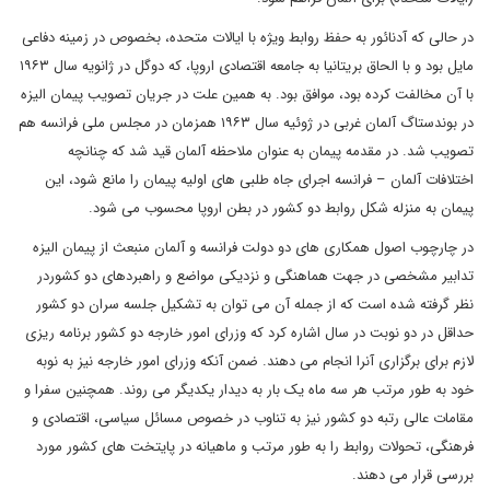
در حالی که آدنائور به حفظ روابط ویژه با ایالات متحده، بخصوص در زمینه دفاعی
مایل بود و با الحاق بریتانیا به جامعه اقتصادی اروپا، که دوگل در ژانویه سال ۱۹۶۳
با آن مخالفت کرده بود، موافق بود. به همین علت در جریان تصویب پیمان الیزه
در بوندستاگ آلمان غربی در ژوئیه سال ۱۹۶۳ همزمان در مجلس ملی فرانسه هم
تصویب شد. در مقدمه پیمان به عنوان ملاحظه آلمان قید شد که چنانچه
اختلافات آلمان – فرانسه اجرای جاه طلبی های اولیه پیمان را مانع شود، این
پیمان به منزله شکل روابط دو کشور در بطن اروپا محسوب می شود.
در چارچوب اصول همکاری های دو دولت فرانسه و آلمان منبعث از پیمان الیزه
تدابیر مشخصی در جهت هماهنگی و نزدیکی مواضع و راهبردهای دو کشوردر
نظر گرفته شده است که از جمله آن می توان به تشکیل جلسه سران دو کشور
حداقل در دو نوبت در سال اشاره کرد که وزرای امور خارجه دو کشور برنامه ریزی
لازم برای برگزاری آنرا انجام می دهند. ضمن آنکه وزرای امور خارجه نیز به نوبه
خود به طور مرتب هر سه ماه یک بار به دیدار یکدیگر می روند. همچنین سفرا و
مقامات عالی رتبه دو کشور نیز به تناوب در خصوص مسائل سیاسی، اقتصادی و
فرهنگی، تحولات روابط را به طور مرتب و ماهیانه در پایتخت های کشور مورد
بررسی قرار می دهند.