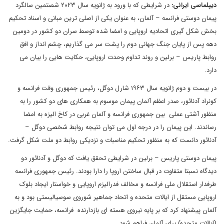
دیپلماسی ایرانی:
در شرایطی که با ورود به ژانویه سال ۲۰۲۳ شصتمین سالگرد
پیمان دوستی فرانسه – آلمان، به عنوان یکی از اصلی ترین مبانی و اسناد تحکیم
بخش شکل گیری اتحادیه اروپایی و امضا شده توسط سران دو کشور در دومین
دهه پس از پایان جنگ جهانی دوم را پشت سر می گذاریم، چشم انداز و افق
روابط پاریس – برلین و روند تداوم وحدت اروپایی، حکایت هایی را بیان می
دارد.
در بیست و دوم ژانویه سال ۱۹۶۳ شارل دوگل، رئیس جمهوری وقت فرانسه و
کونراد آدنائور، صدر اعظم آلمان پیمان موسوم به همکاری های دو کشور را به
منظور آشتی عملی بین جمهوری فرانسه و آلمان غربی در کاخ الیزه به امضا
رساندند. این پیمان را در درجه اول می توان نتیجه روابط شخصی دوگل –
آدنائور دانست که به منظور تحکیم مناسبات و نزدیکی روابط دو ملت شکل گرفت.
پیمان دوستی پاریس – برلین در شرایطی تحقق یافت که دوگل و آدنائور دو
دیدگاه نسبتا متفاوت در قبال ساختن اروپا را دارا بودند. رئیس جمهوری فرانسه
طرفدار استقلال ملی فرانسه و مخالف فدرالیزم اروپایی و خواستار ایجاد بلوک
اروپایی مستقل از ایالات متحده و اتحاد جماهیر شوروی سوسیالیستی بود و به
آلمان پیشنهاد کرد که بر پایه نیروی هسته ای بازدارنده فرانسه، حمایت جایگزین
(ایالات متحده) برای آلمان فراهم شود.