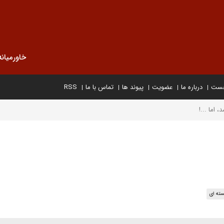
خاورمیانه
خست
درباره ما
عضویت
پیوند ها
تماس با ما
RSS
 اما ...!
سته ای