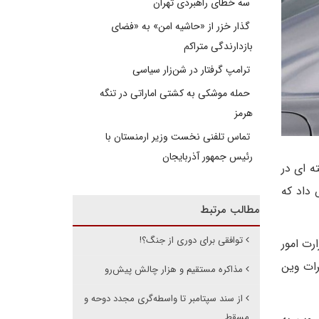
سه خطای راهبردی تهران
گذار خزر از «حاشیه امن» به «فضای
بازدارندگی متراکم
ترامپ گرفتار در شن‌زار سیاسی
حمله موشکی به کشتی اماراتی در تنگه
هرمز
تماس تلفنی نخست وزیر ارمنستان با
رئیس جمهور آذربایجان
ه ای در
 داد که
مطالب مرتبط
توافقی برای دوری از جنگ؟!
رت امور
رات وین
مذاکره مستقیم و هزار چالش پیش‌رو
از سند سپتامبر تا واسطه‌گری مجدد دوحه و
مسقط