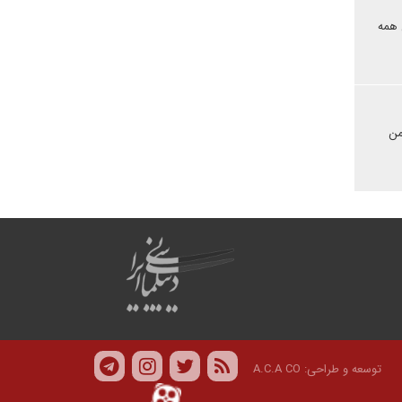
 همه
من
توسعه و طراحی:
A.C.A CO