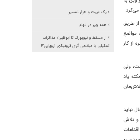
 وین به
می‌کرد.
یک غیبت و هزار تفسیر
از طریق
همه چیز در ابهام
 مواضع
از مسقط و نیویورک تا ابوظبی/ مذاکرات
 از کار
تمکیلی یا میانجی گری تروئیکای اروپایی؟!
ت، ولی
کته یاد
لاش‌مان
ل نباید
 و تلاش
اقدامات
سیدن به