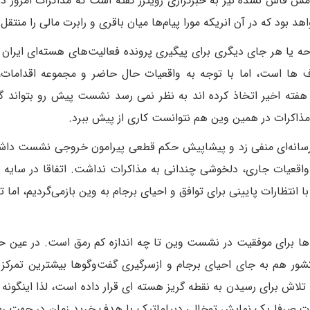
ش فاش نشده نیز به خبرگزاری رویترز گفته است که مذاکرات امروز در
 که در آن انریکه مورا پیام‌ها میان باقری و رابرت مالی را منتقل 
ه یا هر جای دیگری برای پیگیری پرونده فعالیت‌های هسته‌ای ایران 
 ها است، اما با توجه به واقعیات حال حاضر و مجموعه اقدامات،
ه اخیر اتخاذ کرده اند به نظر نمی رسد نشست پیش رو بتواند گره
مذاکرات در همین وین هم نتوانست کاری از پیش ببرد.
سانه‌ای منفی زد و پیشاپیش حکم قطعی پیرامون خروجی نشست داش
واقعیات جاری، دلخوشی چندانی به مذاکرات نداشت. اتفاقا در سایه ن
انتظارات پایینی برای توافق و احیای برجام به وین بازمی‌گردیم، اما ت
ها برای موفقیت در نشست وین تا چه اندازه کم رمق است. در عین حا
ور هم به جای احیای برجام و ازسرگیری گفت‌وگوها بیشترین تمرکز
تلاش برای رسیدن به نقطه گریز هسته ای قرار داده است، لذا اینگونه 
کرات صرفا یک نمایش توخالی دیپلماتیک با هدف خرید زمان در جهت ر