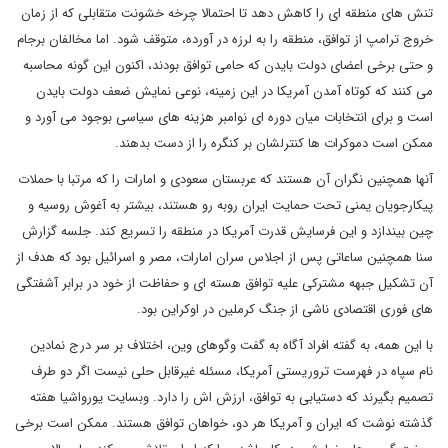
تنش های منطقه ای را کاهش دهد تا احتمالا چرخه خشونت متقابلی که از زمان
خروج ترامپ از توافق، منطقه را به لرزه در آورده، متوقف شود. اما مخالفان برجام
و حتی برخی اعضای دولت بایدن که حامی توافق بودند، اکنون این گونه محاسبه
می کنند که کوتاه آمدن آمریکا در این زمینه، نوعی نمایش ضعف دولت بایدن
است و برای انتخابات میان دوره ای نوامبر هزینه های سیاسی بوجود می آورد و
ممکن است دموکرات ها کنترلشان بر کنگره را از دست بدهند.
آنها همچنین نگران آن هستند که عربستان سعودی و امارات را که مرتبا با حملات
پیکارجویان یمنی تحت حمایت ایران روبه رو هستند، بیشتر به آغوش روسیه و
چین بیندازد و این فرسایش قدرت آمریکا در منطقه را تسریع کند. جلسه گزارش
سنا همچنین ساعاتی پس از اجلاس سران امارات، مصر و اسرائیل بود که هدف از
آن تشکیل جبهه مشترکی علیه توافق هسته ای و حفاظت از خود در برابر آشفتگی
های فوری اقتصادی ناشی از جنگ کرملین در اوکراین بود.
با این همه، به گفته افراد آگاه به گفت وگوهای وین، اختلاف بر سر درج نمادین
نام سپاه در فهرست تروریستی آمریکا، مسئله غیرقابل حلی نیست اگر دو طرف
تصمیم بگیرند که دستیابی به توافق، ارزش اش را دارد. وبسایت یورواشیا هفته
گذشته نوشت که ایران و آمریکا هر دو، خواهان توافق هستند. ممکن است برخی