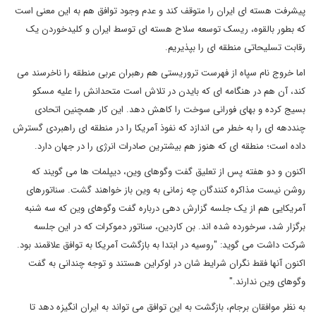
پیشرفت هسته ای ایران را متوقف کند و عدم وجود توافق هم به این معنی است
که بطور بالقوه، ریسک توسعه سلاح هسته ای توسط ایران و کلیدخوردن یک
رقابت تسلیحاتی منطقه ای را بپذیریم.
اما خروج نام سپاه از فهرست تروریستی هم رهبران عربی منطقه را ناخرسند می
کند، آن هم در هنگامه ای که بایدن در تلاش است متحدانش را علیه مسکو
بسیج کرده و بهای فورانی سوخت را کاهش دهد. این کار همچنین اتحادی
چنددهه ای را به خطر می اندازد که نفوذ آمریکا را در منطقه ای راهبردی گسترش
داده است؛ منطقه ای که هنوز هم بیشترین صادرات انرژی را در جهان دارد.
اکنون و دو هفته پس از تعلیق گفت وگوهای وین، دیپلمات ها می گویند که
روشن نیست مذاکره کنندگان چه زمانی به وین باز خواهند گشت. سناتورهای
آمریکایی هم از یک جلسه گزارش دهی درباره گفت وگوهای وین که سه شنبه
برگزار شد، سرخورده شده اند. بن کاردین، سناتور دموکرات که در این جلسه
شرکت داشت می گوید: "روسیه در ابتدا به بازگشت آمریکا به توافق علاقمند بود.
اکنون آنها فقط نگران شرایط شان در اوکراین هستند و توجه چندانی به گفت
وگوهای وین ندارند."
به نظر موافقان برجام، بازگشت به این توافق می تواند به ایران انگیزه دهد تا