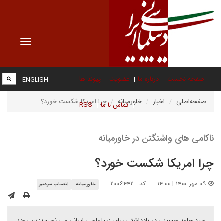
Toggle
vigation
صفحه نخست
درباره ما
عضویت
پیوند ها
ENGLISH
صفحه‌اصلی
اخبار
خاورمیانه
چرا امریکا شکست خورد؟
تماس با ما
RSS
ناکامی های واشنگتن در خاورمیانه
چرا امریکا شکست خورد؟
۰۹ مهر ۱۴۰۰ | ۱۴:۰۰
کد : ۲۰۰۶۴۴۲
خاورمیانه
انتخاب سردبیر
سید حامد حسینی در یادداشتی برای دیپلماسی ایرانی می نویسد: بن رودز،