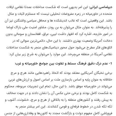
دیپلماسی ایرانی:
این امر بدیهی است که شکست مداخلات عمدتا نظامی ایالات
متحده در خاورمیانه در زمره مفروضات تحلیلی نیست که مستلزم اثبات و مثال
باشد. این واقعیتی است که غالب اندیشکده ها و محافل سیاسی واشنگتن نیز آن
را پذیرفته‌اند. به عنوان مثال می‌توان به بن رودز، مشاور امنیت ملی باراک اوباما
در امور خارجه، اشاره کرد که اظهار داشت لیبی، عراق، افغانستان و سومالی بدون
دخالت آمریکا وضعیت بهتری داشتند. با این حال، دائمی‌ترین سوالی که در
اتاق‌های فکر مطرح می‌شود حول محور دینامیک‌های منجر به شکست مداخلات
نظامی آمریکا در منطقه می‌چرخد. این موارد را می‌توان به شرح زیر بیان کرد:
1- عدم درک دقیق فرهنگ مسلط و تفاوت بین جوامع خاورمیانه و غرب:
برخی نخبگان آمریکایی معتقد بودند که اتخاذ راهبردهایی مانند هرج و مرج
خلاقانه به عنوان پایه و اساس بازسازی ملت بر اساس اصول و ارزش‌های غربی
می‌تواند در خاورمیانه موفق باشد. با این حال، تمام این تجربیات مربوطه، محکوم
به شکست کامل بودند و برخی حتی عکس آن را نشان دادند و در جهت مخالف
به پیش رفتند و کشورهای منطقه را به باتلاقی از هرج و مرج، خشونت، آشوب و
تکه تکه شدن در خطوط فرقه‌ای و قومی کشاندند. این امر بیشتر منجر به
فروپاشی کامل مفهوم دولت و بازگشت مجدد به کانون‌ها و وفاداری‌هایی از جنس