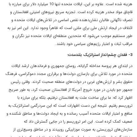
هزینه شده است. علاوه بر این، ایالات متحده تنها 10 میلیارد دلار برای مبارزه با
قاچاق مواد مخدر هزینه کرده است. تجزیه سریع نیروهای امنیتی افغانستان و
تصرف ناگهانی طالبان نشان‌دهنده نقص اساسی در تلاش‌های ایالات متحده و
ائتلاف در ایجاد ارتش ملی برای ملتی است که ظاهراً وجود ندارد. این امر نیز به
طور مستقیم موجب می‌شود که متحدین منطقه‌ای ایالات متحده نیز نگران و
مراقب ثبات و اعتبار رژیم‌های سیاسی خود باشند.
3- فقدان چشم‌انداز استراتژیک بلندمدت:
در ابتدای هر پروسه مداخله گرایانه، روسای جمهوری و فرماندهان ارشد ایالات
متحده در مورد تلاش برای بازسازی دولت‌ها و برقراری مجدد دموکراسی، فرهنگ
حقوق بشر و ارزش‌های غربی در دولت‌های منطقه صحبت کردند. وقتی رئیس
جمهور جو بایدن در مورد خروج آمریکا از افغانستان صحبت کرد، به طور صریح
اظهار کرد که: ما برای ساخت ملت به افغانستان نرفتیم، بلکه برای مبارزه با
تروریسم رفتیم. نتیجه این دست اظهارات است که این سردرگمی استراتژیک به
منافع و اعتبار ایالات متحده آسیب رسانده و به ایجاد دولت‌ها و مناطق شکننده و
ضعیف کمک کرده است. این امر تروریسم را در جایی گسترش داد که
سازمان‌های تروریستی به صورت موزاییکی روییدند و در مناطق وسیع‌تری از