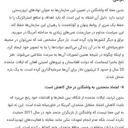
بدین معنا که واشنگتن در تعیین این سازمان‌ها به عنوان نهادهای تروریستی
تردید دارد. دلیل آن اعتقاد به این است که باید اهداف و منافع استراتژیک را با
حفظ یک سری از روابط پنهان و کوتاه‌مدت با رهبران این سازمان‌ها حفظ کند.
این سیاست مداوم در میان‌مدت ضررهای زیادی به مداخله آمریکا در سوریه،
عراق و دیگر کشورها وارد کرده است. بار دیگر مشخص شد که نمی‌توان در محیط
خاورمیانه‌ای که ما در آن زندگی می‌کنیم، دولت‌ها را بنا به تصویر خود ایجاد کرد،
و اینکه چگونه در نتیجه همین تصورات آن‌ها به سرعت متلاشی می‌شوند. طنز
تلخ ماجرا اینجاست که دولت افغانستان و نیروهای امنیتی افغان که ایالات متحده
20 سال و حدود 2 تریلیون دلار برای آن‌ها سرمایه‌گذاری کرده است، به یک باره
منحل شدند.
6- اعتماد متحدین به واشنگتن در حال کاهش است:
بدون تردید، ایالات متحده از شکاف بین شعارها و اقدامات خود رنج می‌برد که
باعث کاهش اعتماد متقابل متحدان آمریکا در خاورمیانه شده است. این نه تنها
به این معنا نیست که واشنگتن از بازیگران متحد خود در سال 2011 حمایت
نکرده است، بلکه عدم انجام تعهدات مکرر مانند مقابله با فعالیت‌های تهدیدکننده
امنیت و ثبات منطقه در مسیر منافع متحدان خود کوتاهی کرده است. این