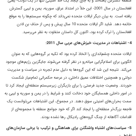
منطقه گسترش یافته‌اند و به جای ایجاد یک خلأ امنیتی تنها در یک دولت- یعنی
افغانستان در سال 2001- این خلأ در امتداد عراق، سوریه، یمن و لیبی گسترش
یافته است. به بیان دیگر ایالات متحده نمی‌داند که چگونه سیستم‌ها را به موقع
خاتمه دهد. شاید اگر ایالات متحده 10 سال پیش و پس از حذف بن لادن
افغانستان را ترک کرده بود، اکنون کل داستان متفاوت به نظر می‌رسید.
4- اشتباهات در مدیریت خیزش‌های عربی سال 2011:
ایالات متحده چشم‌اندازی را اتخاذ کرده بود که تکیه بر گروه‌هایی که به عنوان
الگویی برای اسلام‌گرایی میانه‌رو در نظر گرفته می‌شوند جایگزین رژیم‌های موجود
می‌کند. نتیجه این شد که این گروه‌ها به دلیل عدم تجربه در سیاست و مدیریت
دولتی و همچنین اختلافات عمیق داخلی، در عرصه حکمرانی تمام‌عیار شکست
خوردند. وضعیت جدید فرصتی را برای بازیگران زیرسیستم منطقه‌ای ایجاد کرد تا
در امور داخلی همسایگان خود دخالت کنند و شرایط را در یمن و سوریه و لیبی به
سمت بحران‌های امنیتی سوق دهند. در مجموع، این اشتباهات می‌توانست یک
فاجعه بزرگ‌تر منطقه‌ای را ایجاد کند اگر که خود جوامع منطقه با مجموعه‌ای از
اقدامات آگاهانه از چنگ گروه‌های رادیکال رها نشده بودند.
5- سیاست‌های اشتباه واشنگتن برای هماهنگی و ترکیب با برخی سازمان‌های
افراطی: