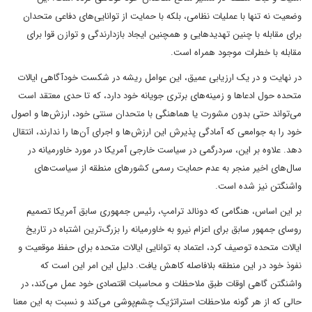
وضعیت نه تنها با عملیات نظامی، بلکه با حمایت از توانایی‌های دفاعی متحدان
برای مقابله با چنین تهدیدهایی و همچنین ایجاد بازدارندگی و توازن قوا برای
مقابله با خطرات موجود همراه است.
در نهایت و در یک ارزیابی عمیق، این عوامل ریشه در شکست خودآگاهی ایالات
متحده حول ادعاها و زمینه‌های برتری جویانه خود دارد، که تا حدی معتقد است
می‌تواند حتی بدون مشورت یا هماهنگی با متحدان سنتی خود، ارزش‌ها و اصول
خود را به جوامعی که آمادگی پذیرش این ارزش‌ها و اجرای آن‌ها را ندارند، انتقال
دهد. علاوه بر این، سردرگمی در سیاست خارجی آمریکا در مورد خاورمیانه در
سال‌های اخیر منجر به عدم حمایت رسمی کشورهای منطقه از سیاست‌های
واشنگتن نیز شده است.
بر این اساس، هنگامی که دونالد ترامپ، رئیس جمهوری سابق آمریکا تصمیم
روسای جمهور سابق برای اعزام نیرو به خاورمیانه را بزرگ‌ترین اشتباه در تاریخ
ایالات متحده توصیف کرد، اعتماد به توانایی ایالات متحده برای حفظ موقعیت و
نفوذ خود در این منطقه بلافاصله کاهش یافت. دلیل این امر این است که
واشنگتن گاهی اوقات طبق ملاحظات و محاسبات اقتصادی خود عمل می‌کند، در
حالی که از هر گونه ملاحظات استراتژیک چشم‌پوشی می‌کند و نسبت به این معنا