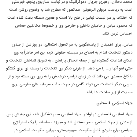
محمد دحلان، رهبری جریان دموکراتیک و در نهایت سناریوی پنجم، فهرستی
است به ریاست مروان البرغوثی. همانطور که مطرح شد به وضوح روشن است
که اختلاف بر سر لیست نهایی در فتح بالا است و همین مسئله باعث شده است
که محمود عباس و حامیان داخلی و خارجی وی و خصوصا مخالفین حماس
احساس ترس کنند.
عباس، برای اطمینان از پاسخگویی به هر تحول احتمالی، دو روز قبل از صدور
دستور انتخابات اقدام به اصلاح در سیستم حقوقی کرد؛ این امر ظاهراً به وی
امکان اقدامات گسترده ای از جمله انحلال پارلمان ، به تعویق انداختن انتخابات و
حتی لغو آنها و... را می دهد. از طرفی دیگر وی انتخابات را وسیله ای برای گفتگو
با کاخ سفیدی می داند که در زمان ترامپ درهایش را به روی وی بسته بود و از
سویی دیگر انتخابات می تواند گامی در جهت جذب سرمایه های خارجی برای
حمایت از زیر ساخت ها باشد.
جهاد اسلامی فلسطین
جهاد اسلامی فلسطین در اواخر جهاد اسلامی مصر تشکیل شد، این جنبش پس
از مدتی از جهاد اسلامی مصر مستقل شد و مبارزه مسلحانه را یک استراتژی
سیاسی برای نابودی کامل حکومت صهیونیستی، برپایی حکومت اسلامی در