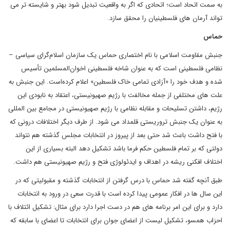
به سمت اتحاد است؛ اتحادی که اگر به واقعیت تبدیل شود بهتر و شایسته تر می
تواند آرمان های فلسطینیان را محقق سازد.
حماس
جنبش مقاومت اسلامی با نام اختصاری حماس یک سازمان اسلام‌گرای سیاسی –
نظامی فلسطینی است که به عنوان شاخه فلسطینی اخوان‌المسلمین تأسیس
شده و هدف خود را «آزادی تمامی خاک فلسطین» اعلام کرده‌است. این جنبش به
علت های مختلفی از جمله مخالفت با رژیم صهیونیستی، اعتقاد به نابودی این
رژیم، داشتن تسلیحات و مقابله نظامی با رژیم صهیونیستی در مجامع بین المللی
به عنوان یک جنبش تروریستی قلمداد می شود. از طرف دیگر اختلافات درونی که
با فتح داشت باعث شد حتی بعد از پیروز در انتخابات مجلس گذشته هم نتواند
دولتی که بر تمام فلسطین حکم فرما باشد تشکیل دهد البته بسیاری از این
اختلاف افکنی ریشه در اهداف و ایدئولوژی فتح و رژیم صهیونیستی هم داشت.
طبق آنچه گفته شد حماس با درس گرفتن از انتخابات گذشته و مقبولیتی که در
این سال ها در افکار عمومی پیدا کرده است با قدرت سعی در ورود به انتخابات
دارد و برای این امر برنامه های هم در دست اجرا دارد برای مثال: تشکیل ائتلاف با
احزاب همسو، تشکیل لیست از اعضای جوان برای انتخابات تا اعضای با سابقه که