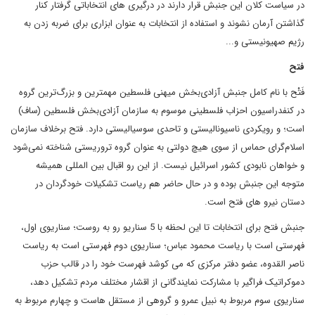
در سیاست کلان این جنبش قرار دارند در درگیری های انتخاباتی گرفتار کنار
گذاشتن آرمان نشوند و استفاده از انتخابات به عنوان ابزاری برای ضربه زدن به
رژیم صهیونیستی و...
فتح
فَتْح با نام کامل جنبش آزادی‌بخش میهنی فلسطین مهمترین و بزرگ‌ترین گروه
در کنفدراسیون احزاب فلسطینی موسوم به سازمان آزادی‌بخش فلسطین (ساف)
است؛ و رویکردی ناسیونالیستی و تاحدی سوسیالیستی دارد. فتح برخلاف سازمان
اسلام‌گرای حماس از سوی هیچ دولتی به عنوان گروه تروریستی شناخته نمی‌شود
و خواهان نابودی کشور اسرائیل نیست. از این رو اقبال بین المللی همیشه
متوجه این جنبش بوده و در حال حاضر هم ریاست تشکیلات خودگردان در
دستان نیرو های فتح است.
جنبش فتح برای انتخابات تا این لحظه با 5 سناریو رو به روست؛ سناریوی اول،
فهرستی است با ریاست محمود عباس؛ سناریوی دوم فهرستی است به ریاست
ناصر القدوه، عضو دفتر مرکزی که می کوشد فهرست خود را در قالب حزب
دموکراتیک فراگیر با مشارکت نمایندگانی از اقشار مختلف مردم تشکیل دهد،
سناریوی سوم مربوط به نبیل عمرو و گروهی از مستقل هاست و چهارم مربوط به