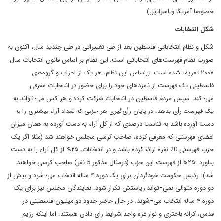
خصوصا آمریکا و اسرائیل)
شکل انتخابات
شکل و نظام انتخاباتی فلسطین بعد از طی تغییراتی در طی چندید سال، اکنون به
صورت نظام فهرست‌های انتخاباتی است. این نظام بر اساس قانون انتخابات سال
۲۰۰۷ تعریف شده است. براساس این نظام، هر یک از احزاب و گروه‌های
فلسطینی یک فهرست از نامزدهای خود را برای حضور در انتخابات معرفی
می¬کند. سپس مردم فلسطین در انتخابات شرکت کرده و هر کس می¬تواند به
یک فهرست رأی بدهد. در پایان رأی‌گیری هر حزبی که تعداد آراء بیشتری را به
دست آورده باشد به تناسب درصدی که از کل آراء به دست آورده به همان میزان
اعضای فهرستی که معرفی کرده، صاحب کرسی مجلس خواهند شد (مثلا اگر یک
حزب فهرستی 20 نفره ارائه کرده باشد و در انتخابات، ۲۵% از کل آراء را به دست
بیاورد. ۲۵% از فهرست این حزب (درمثال مذکور 5 نفر) صاحب کرسی خواهند
شد). رئیس حکومت خودگردان برای یک دوره ۴ ساله انتخاب می¬شود و بیش از
دو دوره متوالی نمی¬تواند ریاستش تکرار شود. نمایندگان مجلس نیز برای یک
دوره ۴ ساله انتخاب می¬شوند. در حال حاضر حدود دو میلیون فلسطینی در
قدس، کرانه باختری و نوار غزه واجد شرایط رای دادن هستند. اما اینکه رژیم