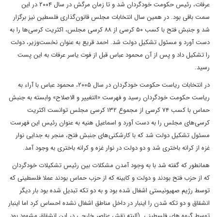
عرفات، رئیس حکومت خودگردان شد و تا زمان مرگش در سال ۲۰۰۴ در این
سمت باقی بود. در همین سال انتخابات مجلس قانون‌گذاری فلسطین نیز برگزار
شد و جنبش فتح با کسب ۵۰ کرسی از ۸۸ کرسی مجلس، اکثریت کرسی‌ها را به
دست آورد و مسئول تشکیل دولت شد. احمد قریع به عنوان نخست‌وزیر، دولت
را تشکیل داد و پس از آن محمود عباس قبل از فوت یاسر عرفات به این پست
رسید.
در انتخابات ریاست حکومت خودگردان در سال ۲۰۰۵، محمود عباس با آراء به
ریاست حکومت خودگردان رسید و فهرست «التغییر و الاصلاح» وابسته به جنبش
حماس با کسب ۷۴ کرسی از مجموع ۱۳۲ کرسی مجلس توانست اکثریت
کرسی‌های مجلس را به دست آورد و اسماعیل هنیه به عنوان رئیس این فهرست
مسئول تشکیل دولت شد که با کارشکنی‌های جنبش فتح، منجر به جدایی نوار
غزه از کرانه باختری شد و دو دولت در نوار غزه و کرانه باختری به وجود آمد.
همانطور که گفته شد با به وجود آمدن مشکلات بین رئیس تشکیلات خودگردان
که از حزب فتح بودند و دولت و کابینه که از حزب حماس بودند عملا فلسطینی که
توسط رژیم صهیونیستی اشغال شده بود و به دو تکه تبدیل شده بود بار دیگر
انشقاق و دو تکه شدن را اینبار در داخل مناطق اشغال نشده احساس کرد اما اینبار
توسط گروه های فلسطینی. (البته نقش عناصر خارجی در این انشقاق مشهود بود