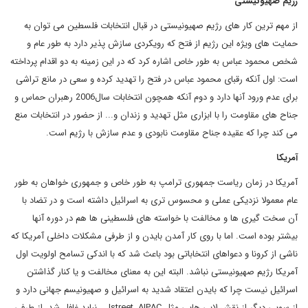
رژیم صهیونیستی
از مهم ترین کار های رژیم صهیونیستی در قبال انتخابات فلسطین می توان به
حمایت های ویژه این رژیم از فتح که رویکردی سازش پذیر دارد به طور عام و
شخص محمود عباس به طور خاص اشاره کرد که در این زمینه به دو اقدام پرداخته
است: اول آنکه رقبای محمود عباس در فتح را تهدید کرده و سعی در مانع تراشی
برای عدم ورود آنها دارد و دوم آنکه همچون انتخابات سال2006 رهبران حماس و
جناح های مقاومت را با ابزاری مثل تهدید و زندان و... از حضور در انتخابات منع
می کند چرا که عقیده جناح مقاومت نابودی و عدم سازش با رژیم است.
آمریکا
آمریکا در زمان ریاست جمهوری ترامپ به طور خاص و جمهوری خواهان به طور
عام معمولا نزدیکی عملی و محسوس تری به اسرائیل داشته است و در تضاد با
آن سخت گیری ها و مخالفت با خواسته های فلسطینی ها هم در دوره آنها
بیشتر بوده است. اما با روی کار آمدن بایدن و از طرفی مشکلات داخلی آمریکا که
ناشی از کرونا و دعواهای انتخاباتی بود باعث شد که با اندکی تسامح اولویت اول
آمریکا رژیم صهیونیستی نباشد. البته این به معنای مخالفت و یا کنار گذاشتن
اسرائیل نیست چرا که بایدن اعتقاد شدید به اسرائیل و صهیونیسم جهانی دارد و
از سویی دیگر از نقش لابی هایی مثل Jstreet ,AIPAC...نباید غافل شد. از طرفی