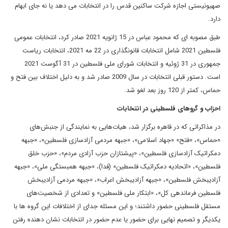
صهیونیستی اجازه شرکت ساکنین قدس را در انتخابات می دهد یا نه جای ابهام
دارد.
طبق مصوبه ای که محمود عباس در 15 ژانویه 2021 صادر کرد، انتخابات عمومی
فلسطین 2021 شامل انتخابات قانونگذاری در 22 مه 2021، انتخابات ریاست
جمهوری در 31 ژوئیه و انتخابات شورای ملی فلسطین در 31 آگوست 2021
است. دستور قبلی انتخابات در سال 2009 صادر شد و به دلیل اختلاف بین فتح و
حماس، کمتر از 120 روز بعد لغو شد.
احزاب و گروهای فلسطینی در انتخابات
در مذاکراتی که در قاهره برگزار شد، هیات‌هایی به نمایندگی از جنبش‌های
«حماس»، «فتح» «جهاد اسلامی»، «جبهه مردمی آزادسازی فلسطین»، «جبهه
دمکراتیک آزادسازی فلسطین»، «پیشتازان حزب آزادی مردم»، «حزب خلق
فلسطین»، «اتحادیه دمکراتیک فلسطین» (فدا)، «جبهه همبستگی ملی»، «جبهه
آزادیبخش فلسطین»، «جبهه آزادیبخش اعراب»، «جبهه مردمی آزادیبخش
فلسطین فرماندهی کل»، «ابتکار ملی فلسطین» و تعدادی از شخصیت‌های
مستقل فلسطینی حضور داشتند؛ و این مسئله جدای از اختلافات این گروه ها با
یکدیگر و تصمیم نهایی برای حضور یا عدم حضور در انتخابات نشان دهنده رفتن