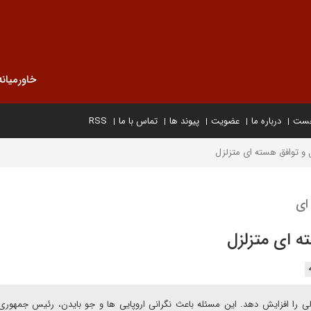
خاورمیانه
خست
درباره ما
عضویت
پیوند ها
تماس با ما
RSS
و توافق هسته ای متزلزل
ای
ه ای متزلزل
 را افزایش دهد. این مسئله باعث نگرانی اروپایی ها و جو بایدن، رئیس جمهوری 