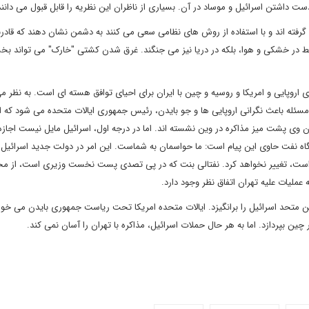
 داشتن اسرائیل و موساد در آن. بسیاری از ناظران این نظریه را قابل قبول می دانند
فته اند و با استفاده از روش های نظامی سعی می کنند به دشمن نشان دهند که قادرند 
 در خشکی و هوا، بلکه در دریا نیز می جنگند. غرق شدن کشتی "خارک" می تواند بخش
 اروپایی و امریکا و روسیه و چین با ایران برای احیای توافق هسته ای است. به نظر م
سئله باعث نگرانی اروپایی ها و جو بایدن، رئیس جمهوری ایالات متحده می شود که از
ن وی پشت میز مذاکره در وین نشسته اند. اما در درجه اول، اسرائیل مایل نیست اجاز
شگاه نفت حاوی این پیام است: ما حواسمان به شماست. این امر در دولت جدید اسرائیل ن
ه است، تغییر نخواهد کرد. نفتالی بنت که در پی تصدی پست نخست وزیری است، از مخ
ملیات علیه تهران اتفاق نظر وجود دارد.
رین متحد اسرائیل را برانگیزد. ایالات متحده امریکا تحت ریاست جمهوری بایدن می خو
چین بپردازد. اما به هر حال حملات اسرائیل، مذاکره با تهران را آسان نمی کند.