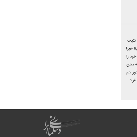
 نتیجه
ا خیر!
خود را
به ذهن
دور هم
فراد