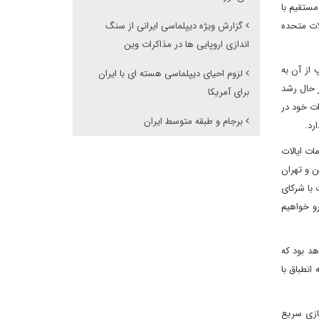
مستقیم با
لات متحده
گزارش ویژه دیپلماسی ایرانی از سنگ
اندازی اروپایی ها در مذاکرات وین
از آن به
لزوم احیای دیپلماسی هسته ای با ایران
ر حال رشد
برای آمریکا
ات خود در
برجام و طبقه متوسط ایران
رد.
ات ایالات
 و تهران
 با شرکای
و خواهیم
د بود که
انطباق با
سازی سریع