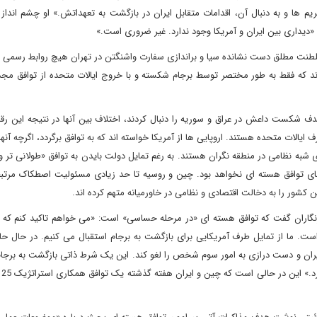
م ها و به دنبال آن، اقدامات متقابل ایران در بازگشت به تعهداتش.» او چشم انداز
 «دیداری بین ایران و آمریکا وجود ندارد. غیر ضروری است.»
یران از زمان انقلاب اسلامی سال 1979 و سقوط سلطنت مطلق دست نشانده سیا و براندازی سفارت واشنگتن در تهران هیچ روابط ر
ند که فقط به طور مختصر توسط برجام شکسته و با خروج ایالات متحده از توافق مجد
دف شکست داعش در عراق و سوریه را دنبال کردند، اختلاف بین آنها در نتیجه این رق
ات متحده هستند. اروپایی ها از آمریکا خواسته اند که به توافق برگردد، اگرچه آنها ن
ی شبه نظامی در منطقه نگران هستند. به رغم تمایل دولت بایدن به توافق «طولانی تر
گوهای توافق هسته ای نخواهد بود. چین و روسیه تا حد زیادی مسئولیت اصطکاک مرتبط
 کشور را به دخالت اقتصادی و نظامی در خاورمیانه متهم کرده اند.
رنگاران گفت که توافق هسته ای «در مرحله حساسی» است: «می خواهم تاکید کنم که
است. ما از تمایل طرف آمریکایی برای بازگشت به برجام استقبال می کنیم. در حال ح
یران و دست درازی به امور سوم شخص را لغو کند. این یک شرط ذاتی بازگشت به برجا
این ا