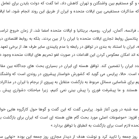
ت و گو مستقیم بین واشنگتن و تهران کاهش داد، اما گفت که دولت بایدن برای تعامل 
مذاکرات مستقیمی بین ایالات متحده و ایران از طریق این روند انجام شود، اما ایا
ه، آلمان، ایران، روسیه، بریتانیا و ایالات متحده امضا شد، از زمان خروج ترامپ 
سیل روابط تجاری ایالات متحده با ایران را از بین بردند، بلکه به روابط اقتصادی د
، ایران با استناد به بندی در توافق در رابطه با عدم پایبندی سایر طرف ها، از برخی تعهد
ته اند امکان معکوس کردن این اقدامات در صورت لغو تحریم های ایالات متحده وجود دا
دد ایران را تضمین کند. توافق هسته ای ایران در بسیاری بحث های جداگانه بین مقام
است. حالا، پرایس می گوید که کشورش خواستار پیشروی در روندی است که واشنگتن
م برای شناسایی مسائل مربوط به بازگشت متقابل به پیروی از برجام با ایران در مذاکرات
یه هستند و ما پیشرفت فوری را پیش بینی نمی کنیم، زیرا مباحثات دشواری پیش ر
 سه شنبه در وین آغاز شود. پرایس گفت که این گفت و گوها حول کارگروه هایی خواه
 و افزود: «موضوعات اصلی مورد بحث گام های هسته ای است که ایران برای بازگشت به 
حده لازم است برای بازگشت به انطباق با توافق بردارد.»
 روز جمعه را تایید کرد و نوشت هدف از دیدار مجازی روز جمعه این بوده: «نهایی 