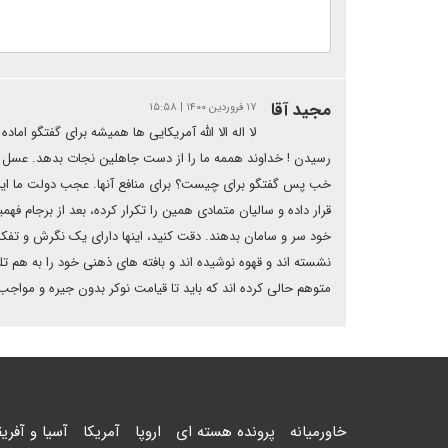
مجید آقا
۱۷ فروردین ۱۴۰۰ | ۱۵:۵۸
لا اله الا الله آمریکایی ها همیشه برای گفتگو اما
رسیدن ! خداوند هممه ما را از دست جاهلین نجات بدهد. عسل م
خب پس گفتگو برای چیست؟ برای منافع آنها. عجب دولت ما این را 
قرار داده و سالیان متمادی همین را تکرار کرده، بعد از برجام ف
خود سر و سامان بدهند. دقت کنید، اینها دارای یک نگرش و تفک
نشسته اند و قهوه نوشیده اند و بافته های ذهنی خود را به هم تلقی
متوهم حالی کرده اند که باید تا قیامت نوکر بدون جیره و مواجب ب
خاورمیانه
پرونده هسته ای
اروپا
آمریکا
آسیا و آفریق