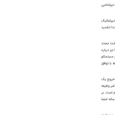
 دیپلماسی
سمی دیپلماتیک
دا تشدید
ابت مجدد
یز درباره
 و مستحکم
 با توافق
 خروج یک
اضر وظیفه
م است. بر
ساس، ایران هم باید اجرای کامل توافق هسته ای را از سر بگیرد.» این در حالی است که چین و ایران هفته گذشته یک توافق همکاری استراتژیک 25 ساله امضا