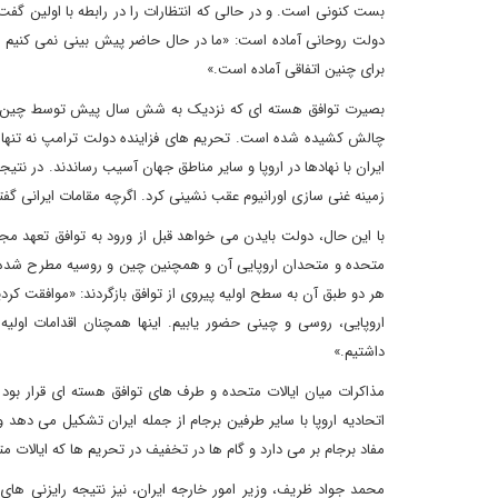
بست کنونی است. و در حالی که انتظارات را در رابطه با اولین گف
دولت روحانی آماده است: «ما در حال حاضر پیش بینی نمی کنیم که 
برای چنین اتفاقی آماده است.»
بصیرت توافق هسته ای که نزدیک به شش سال پیش توسط چین، فرانس
چالش کشیده شده است. تحریم های فزاینده دولت ترامپ نه تنها پتان
ایران با نهادها در اروپا و سایر مناطق جهان آسیب رساندند. در نتیجه
زمینه غنی سازی اورانیوم عقب نشینی کرد. اگرچه مقامات ایرانی گف
با این حال، دولت بایدن می خواهد قبل از ورود به توافق تعهد مج
متحده و متحدان اروپایی آن و همچنین چین و روسیه مطرح شده 
هر دو طبق آن به سطح اولیه پیروی از توافق بازگردند: «موافقت کردی
اروپایی، روسی و چینی حضور یابیم. اینها همچنان اقدامات اول
داشتیم.»
مذاکرات میان ایالات متحده و طرف های توافق هسته ای قرار بود
اتحادیه اروپا با سایر طرفین برجام از جمله ایران تشکیل می دهد
مفاد برجام بر می دارد و گام ها در تخفیف در تحریم ها که ایالات مت
محمد جواد ظریف، وزیر امور خارجه ایران، نیز نتیجه رایزنی های