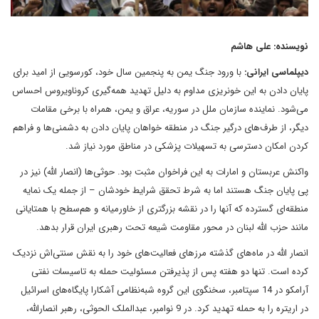
نویسنده: علی هاشم
دیپلماسی ایرانی:
با ورود جنگ یمن به پنجمین سال خود، کورسویی از امید برای
پایان دادن به این خونریزی مداوم به دلیل تهدید همه‌گیری کروناویروس احساس
می‌شود. نماینده سازمان ملل در سوریه، عراق و یمن، همراه با برخی مقامات
دیگر، از طرف‌های درگیر جنگ در منطقه خواهان پایان دادن به دشمنی‌ها و فراهم
کردن امکان دسترسی به تسهیلات پزشکی در مناطق مورد نیاز شد.
واکنش عربستان و امارات به این فراخوان مثبت بود. حوثی‌ها (انصار الله) نیز در
پی پایان جنگ هستند اما به شرط تحقق شرایط خودشان – از جمله یک نمایه‌
منطقه‌ای گسترده که آنها را در نقشه بزرگتری از خاورمیانه و هم‌سطح با همتایانی
مانند حزب الله لبنان در محور مقاومت شیعه‌ تحت رهبری ایران قرار بدهد.
انصار الله در ماه‌های گذشته مرزهای فعالیت‌های خود را به نقش سنتی‌‌اش نزدیک
کرده‌ است. تنها دو هفته پس از پذیرفتن مسئولیت حمله به تاسیسات نفتی
آرامکو در 14 سپتامبر، سخنگوی این گروه شبه‌نظامی آشکارا پایگاه‌های اسرائیل
در اریتره را به حمله تهدید کرد. در 9 نوامبر، عبدالملک الحوثی، رهبر انصارالله،