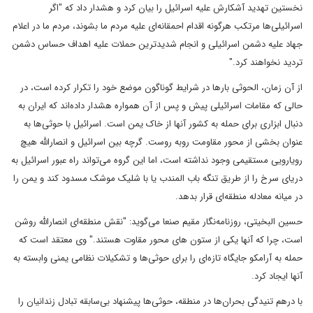
نخستین تهدید آشکارش علیه اسرائیل را بیان کرد و هشدار داد که "اگر
اسرائیلی‌ها مرتکب هرگونه اقدام احمقانه‌ای علیه مردم ما بشوند، مردم ما در اعلام
جهاد علیه دشمن اسرائیلی و انجام شدیدترین حملات علیه اهداف حساس دشمن
تردید نخواهند کرد."
از آن زمان، الحوثی بارها در شرایط گوناگون موضع خود را تکرار کرده‌ است، در
حالی که مقامات اسرائیلی پیش و پس از آن همواره هشدار داده‌اند که ایران به
دنبال ابزاری برای حمله به کشور آنها از خاک یمن است. اسرائیل با حوثی‌ها به
عنوان بخشی از محور مقاومت روبه روست. گرچه بین اسرائیل و انصارالله هیچ
رویارویی مستقیمی وجود نداشته است، اما این گروه می‌تواند راه عبور اسرائیل به
دریای سرخ را از طریق تنگه باب المندب یا با شلیک موشک مسدود کند و یمن را
در میانه‌ معادله منطقه‌ای قرار بدهد.
حسین البخیتی، روزنامه‌نگار مقیم صنعا می‌گوید: "نقش منطقه‌ای انصارالله روشن
است، چرا که آنها یکی از ستون های محور مقاوت هستند." وی معتقد است که
حمله به آرامکو جایگاه تازه‌ای را برای حوثی‌ها و تشکیلات نظامی یمنی وابسته به
آنها ایجاد کرد.
با درهم تنیدگی بحران‌ها در منطقه، حوثی‌ها پیشنهاد بی‌سابقه‌ تبادل زندانیان را