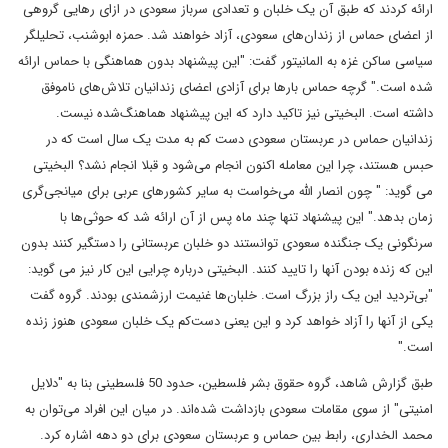
ارائه کردند که طبق آن یک خلبان و تعدادی سرباز سعودی در ازای رهایی گروهی
از اعضای حماس از زندان‌های سعودی، آزاد خواهند شد. حمزه ابوشنب، تحلیلگر
سیاسی ساکن غزه به المانیتور گفت: "این پیشنهاد بدون هماهنگی با حماس ارائه
شده است." گرچه حماس بارها برای آزادی اعضای زندانیان تلاش‌های ناموفق
داشته است. البخیتی نیز تاکید دارد که این پیشنهاد هماهنگ‌شده نیست.
زندانیان حماس در عربستان سعودی دست کم به مدت یک سال است که در
حبس هستند، چرا این معامله اکنون انجام می‌شود و قبلا انجام نشد؟ البخیتی
می گوید: " چون انصار الله می‌خواست به سایر کشورهای عربی برای میانجی‌گری
زمان بدهد." این پیشنهاد تنها چند ماه پس از آن ارائه شد که حوثی‌ها با
سرنگونی یک جنگنده سعودی توانستند دو خلبان عربستانی را دستگیر کنند بدون
این که زنده بودن آنها را تایید کنند. البخیتی درباره چرایی این کار نیز می گوید:
"بی‌تردید این یک راز بزرگ است. خلبان‌ها غنیمت ارزشمندی بودند. گروه گفت
یکی از آنها را آزاد خواهد کرد و این یعنی دست‌کم یک خلبان سعودی هنوز زنده
است."
طبق گزارش شاهد، گروه حقوق بشر فلسطین، حدود 50 فلسطینی بنا به "دلایل
امنیتی" از سوی مقامات سعودی بازداشت شده‌اند. در میان این افراد می‌توان به
محمد الخداری، رابط بین حماس و عربستان سعودی برای دو دهه اشاره کرد.