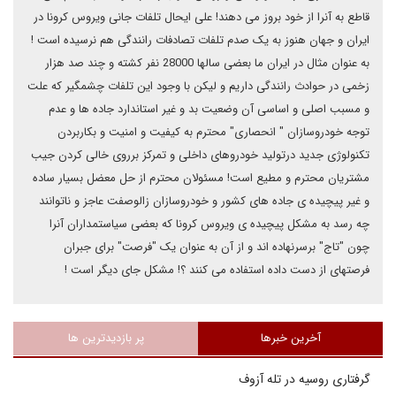
قاطع به آنرا از خود بروز می دهند! علی ایحال تلفات جانی ویروس کرونا در
ایران و جهان هنوز به یک صدم تلفات تصادفات رانندگی هم نرسیده است !
به عنوان مثال در ایران ما بعضی سالها 28000 نفر کشته و چند صد هزار
زخمی در حوادث رانندگی داریم و لیکن با وجود این تلفات چشمگیر که علت
و مسبب اصلی و اساسی آن وضعیت بد و غیر استاندارد جاده ها و عدم
توجه خودروسازان " انحصاری" محترم به کیفیت و امنیت و بکاربردن
تکنولوژی جدید درتولید خودروهای داخلی و تمرکز برروی خالی کردن جیب
مشتریان محترم و مطیع است! مسئولان محترم از حل معضل بسیار ساده
و غیر پیچیده ی جاده های کشور و خودروسازان زالوصفت عاجز و ناتوانند
چه رسد به مشکل پیچیده ی ویروس کرونا که بعضی سیاستمداران آنرا
چون "تاج" برسرنهاده اند و از آن به عنوان یک "فرصت" برای جبران
فرصتهای از دست داده استفاده می کنند ؟! مشکل جای دیگر است !
آخرین خبرها
پر بازدیدترین ها
گرفتاری روسیه در تله آزوف