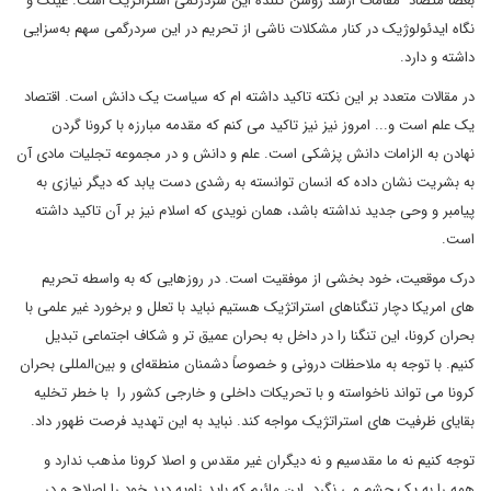
بعضا متضاد مقامات ارشد روشن کننده این سردرگمی استراتژیک است. عینک و
نگاه ایدئولوژیک در کنار مشکلات ناشی از تحریم در این سردرگمی سهم به‌سزایی
داشته و دارد.
در مقالات متعدد بر این نکته تاکید داشته ام که سیاست یک دانش است. اقتصاد
یک علم است و... امروز نیز نیز تاکید می کنم که مقدمه مبارزه با کرونا گردن
نهادن به الزامات دانش پزشکی است. علم و دانش و در مجموعه تجلیات مادی آن
به بشریت نشان داده که انسان توانسته به رشدی دست یابد که دیگر نیازی به
پیامبر و وحی جدید نداشته باشد، همان نویدی که اسلام نیز بر آن تاکید داشته
است.
درک موقعیت، خود بخشی از موفقیت است. در روزهایی که به واسطه تحریم
های امریکا دچار تنگناهای استراتژیک هستیم نباید با تعلل و برخورد غیر علمی با
بحران کرونا، این تنگنا را در داخل به بحران عمیق تر و شکاف اجتماعی تبدیل
کنیم. با توجه به ملاحظات درونی و خصوصاً دشمنان منطقه‌ای و بین‌المللی بحران
کرونا می تواند ناخواسته و با تحریکات داخلی و خارجی کشور را با خطر تخلیه
بقایای ظرفیت های استراتژیک مواجه کند. نباید به این تهدید فرصت ظهور داد.
توجه کنیم نه ما مقدسیم و نه دیگران غیر مقدس و اصلا کرونا مذهب ندارد و
همه را به یک چشم می نگرد. این مائیم که باید زاویه دید خود را اصلاح و در