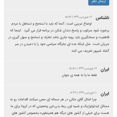
ارسال نظر
ناشناس
۰۹ فروردین ۱۳۹۹ | ۱۵:۲۲
اوضاع غریبی است. آنجا که باید با تسامح و تساهل با مردم
برخورد شود سرکوب و پاسخ دندان شکن در برنامه قرار می گیرد . اینجا که
قاطعیت و سختگیری باید رویه جاری باشد تعارف و تسامح و سهل گیری در
جریان است. مثل اینکه عده ای جایگاه سیاسی خود را با دمیدن در سر
گشاد شیپور تعریف می کنند
ایران
۰۹ فروردین ۱۳۹۹ | ۱۵:۵۸
فقط ما یا نه همه ی جهان
ایران
۱۰ فروردین ۱۳۹۹ | ۰۳:۴۹
چرا امثال آقای ملکی در هر مساله ای سعی میکنند اقدامات رو به
مسائل ایدئولوژیک و شبیه اون ربط بدن،این وضعیتی که در کرونا برای ما
هست برای خیلی از کشور های دیگه هم همینطوره بخصوص کشور های