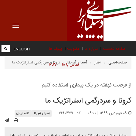
Toggle
vigation
صفحه نخست
درباره ما
عضویت
پیوند ها
ENGLISH
صفحه‌اصلی
اخبار
آسیا و آفریقا
کرونا و سردرگمی استراتژیک ما
تماس با ما
RSS
از فرصت نهفته در یک بیماری استفاده کنیم
کرونا و سردرگمی استراتژیک ما
۰۹ فروردین ۱۳۹۹ | ۰۹:۰۰
کد : ۱۹۹۰۳۷۹
آسیا و آفریقا
نگاه ایرانی
صادق ملکی در یادداشتی برای دیپلماسی ایرانی می نویسد: ایران باید