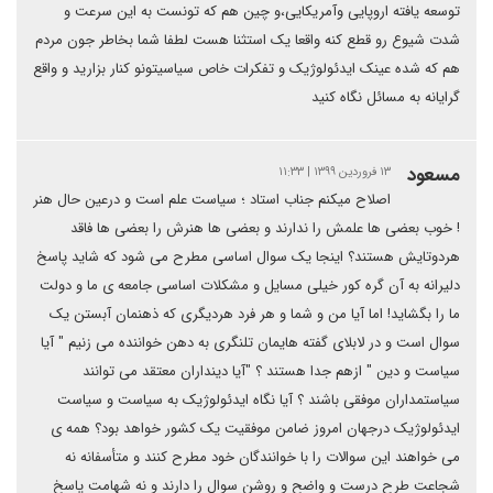
توسعه یافته اروپایی وآمریکایی،و چین هم که تونست به این سرعت و
شدت شیوع رو قطع کنه واقعا یک استثنا هست لطفا شما بخاطر جون مردم
هم که شده عینک ایدئولوژیک و تفکرات خاص سیاسیتونو کنار بزارید و واقع
گرایانه به مسائل نگاه کنید
مسعود
۱۳ فروردین ۱۳۹۹ | ۱۱:۳۳
اصلاح میکنم جناب استاد ؛ سیاست علم است و درعین حال هنر
! خوب بعضی ها علمش را ندارند و بعضی ها هنرش را بعضی ها فاقد
هردوتایش هستند؟ اینجا یک سوال اساسی مطرح می شود که شاید پاسخ
دلیرانه به آن گره کور خیلی مسایل و مشکلات اساسی جامعه ی ما و دولت
ما را بگشاید! اما آیا من و شما و هر فرد هردیگری که ذهنمان آبستن یک
سوال است و در لابلای گفته هایمان تلنگری به دهن خواننده می زنیم " آیا
سیاست و دین " ازهم جدا هستند ؟ "آیا دینداران معتقد می توانند
سیاستمداران موفقی باشند ؟ آیا نگاه ایدئولوژیک به سیاست و سیاست
ایدئولوژیک درجهان امروز ضامن موفقیت یک کشور خواهد بود؟ همه ی
می خواهند این سوالات را با خوانندگان خود مطرح کنند و متأسفانه نه
شجاعت طرح درست و واضح و روشن سوال را دارند و نه شهامت پاسخ