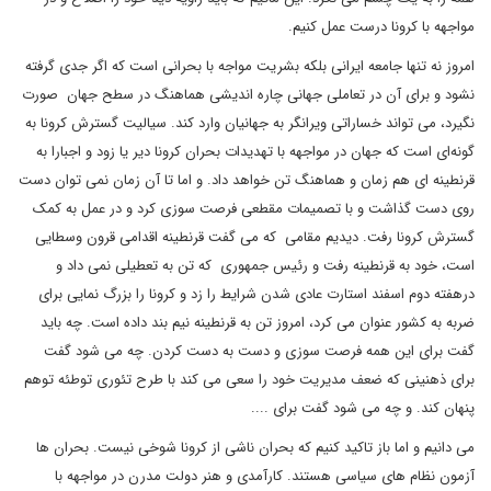
مواجهه با کرونا درست عمل کنیم.
امروز نه تنها جامعه ایرانی بلکه بشریت مواجه با بحرانی است که اگر جدی گرفته
نشود و برای آن در تعاملی جهانی چاره اندیشی هماهنگ در سطح جهان صورت
نگیرد، می تواند خساراتی ویرانگر به جهانیان وارد کند. سیالیت گسترش کرونا به
گونه‌ای است که جهان در مواجهه با تهدیدات بحران کرونا دیر یا زود و اجبارا به
قرنطینه ای هم زمان و هماهنگ تن خواهد داد. و اما تا آن زمان نمی توان دست
روی دست گذاشت و با تصمیمات مقطعی فرصت سوزی کرد و در عمل به کمک
گسترش کرونا رفت. دیدیم مقامی که می گفت قرنطینه اقدامی قرون وسطایی
است، خود به قرنطینه رفت و رئیس جمهوری که تن به تعطیلی نمی داد و
درهفته دوم اسفند استارت عادی شدن شرایط را زد و کرونا را بزرگ نمایی برای
ضربه به کشور عنوان می کرد، امروز تن به قرنطینه نیم بند داده است. چه باید
گفت برای این همه فرصت سوزی و دست به دست کردن. چه می شود گفت
برای ذهنینی که ضعف مدیریت خود را سعی می کند با طرح تئوری توطئه توهم
پنهان کند. و چه می شود گفت برای ....
می دانیم و اما باز تاکید کنیم که بحران ناشی از کرونا شوخی نیست. بحران ها
آزمون نظام های سیاسی هستند. کارآمدی و هنر دولت مدرن در مواجهه با