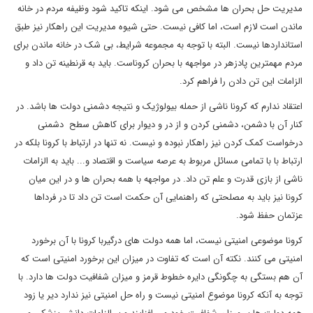
مدیریت حل بحران ها مشخص می شود. اینکه تاکید شود وظیفه مردم در خانه
ماندن است لازم است، اما کافی نیست. حتی شیوه مدیریت این راهکار نیز طبق
استانداردها نیست. البته با توجه به مجموعه شرایط، بی شک در خانه ماندن برای
مردم مهمترین پادزهر در مواجهه با بحران کروناست. باید به قرنطینه تن داد و
الزامات این تن دادن را فراهم کرد.
اعتقاد ندارم که کرونا ناشی از حمله بیولوژیک و نتیجه دشمنی دولت ها باشد. در
کنار آن با دشمن، دشمنی کردن و از در و دیوار برای کاهش سطح دشمنی
درخواست کمک کردن نیز راهکار نبوده و نیست. نه تنها در ارتباط با کرونا بلکه در
ارتباط با با تمامی مسائل مربوط به عرصه سیاست و اقتصاد و... باید به الزامات
ناشی از بازی قدرت و علم تن داد. در مواجهه با همه بحران ها و در این میان
کرونا نیز باید به مصلحتی که راهنمایی آن حکمت است تن داد تا در فرداها
عزتمان حفظ شود.
کرونا موضوعی امنیتی نیست، اما همه دولت های درگیربا کرونا با آن برخورد
امنیتی می کنند. نکته آن است که تفاوت در میزان این برخورد امنیتی است که
آن هم بستگی به چگونگی دایره خطوط قرمز و میزان شفافیت دولت ها دارد. با
توجه به آنکه کرونا موضوع امنیتی نیست و راه حل امنیتی نیز ندارد دیر یا زود