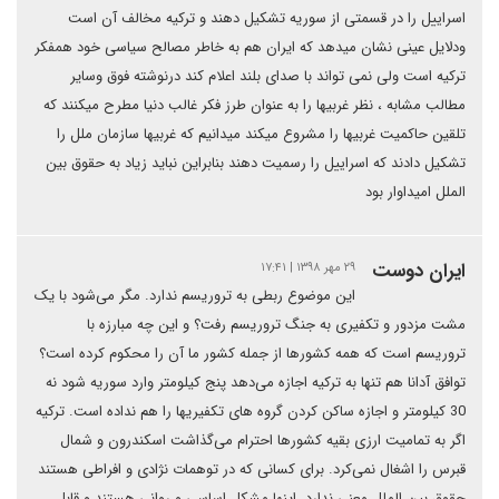
اسراییل را در قسمتی از سوریه تشکیل دهند و ترکیه مخالف آن است
ودلایل عینی نشان میدهد که ایران هم به خاطر مصالح سیاسی خود همفکر
ترکیه است ولی نمی تواند با صدای بلند اعلام کند درنوشته فوق وسایر
مطالب مشابه ، نظر غربیها را به عنوان طرز فکر غالب دنیا مطرح میکنند که
تلقین حاکمیت غربیها را مشروع میکند میدانیم که غربیها سازمان ملل را
تشکیل دادند که اسراییل را رسمیت دهند بنابراین نباید زیاد به حقوق بین
الملل امیداوار بود
ایران دوست
۲۹ مهر ۱۳۹۸ | ۱۷:۴۱
این موضوع ربطی به تروریسم ندارد. مگر می‌شود با یک
مشت مزدور و تکفیری به جنگ تروریسم رفت؟ و این چه مبارزه با
تروریسم است که همه کشورها از جمله کشور ما آن را محکوم کرده است؟
توافق آدانا هم تنها به ترکیه اجازه می‌دهد پنج کیلومتر وارد سوریه شود نه
30 کیلومتر و اجازه ساکن کردن گروه های تکفیریها را هم نداده است. ترکیه
اگر به تمامیت ارزی بقیه کشورها احترام می‌گذاشت اسکندرون و شمال
قبرس را اشغال نمی‌کرد. برای کسانی که در توهمات نژادی و افراطی هستند
حقوق بین الملل معنی ندارد. اینها مشکل اساسی و روانی هستند و قابل