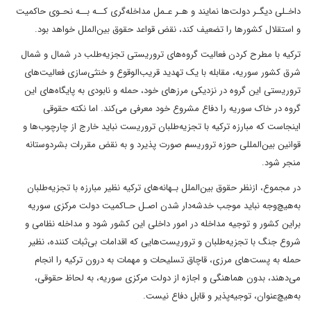
داخـلی ‌‌دیگـر‌ دولت‌ها نمایند و هـر عـمل مداخله‌گری کــه بــه نحـوی حاکمیت
و استقلال کشورها را‌ تضعیف کند، نقض قواعد حقوق بین‌الملل خواهد بود.
ترکیه با مطرح کردن فعالیت گروه‌های تروریستی تجزیه‌طلب در شمال و شمال
شرق کشور سوریه، مقابله با یک تهدید قریب‌الوقوع و خنثی‌سازی فعالیت‌های
تروریستی این گروه در نزدیکی مرزهای خود، حمله و نابودی به پایگاه‌های این
گروه در خاک سوریه را دفاع مشروع خود معرفی می‌کند. اما نکته حقوقی
اینجاست که مبارزه ترکیه با تجزیه‌طلبان تروریست نباید خارج از چارچوب‌ها و
قوانین بین‌المللی حوزه تروریسم صورت پذیرد و به نقض مقررات بشردوستانه
منجر شود.
در مجموع، ازنظر حقوق بین‌الملل بـهانه‌های ترکیه نظیر مبارزه با تجزیه‌طلبان
به‌هیچ‌وجه نباید موجب خدشه‌دار شدن اصـل حـاکمیت‌ دولت مرکزی سوریه
براین کشور و توجیه مداخله در امور داخلی این کشور‌ شود و مداخله نظامی و
شروع جنگ با تجزیه‌طلبان و تروریست‌هایی که اقدامات بی‌ثبات کننده، نظیر
حمله به پست‌های مرزی، قاچاق تسلیحات و مهمات به درون ترکیه را انجام
می‌دهند، بدون هماهنگی و اجازه از دولت مرکزی سوریه، به لحاظ حقوقی،
به‌هیچ‌عنوان، توجیه‌پذیر و قابل دفاع نیست.