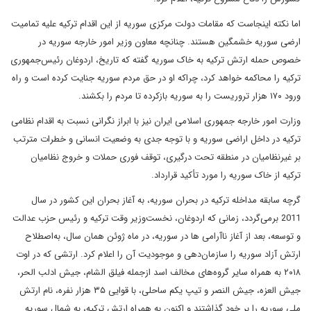
اما نکته اینجاست که مقامات دولت مرکزی سوریه از این اقدام ترکیه علیه تمامیت
ارضی سوریه خشمگین هستند. چنانچه معاون وزیر امور خارجه سوریه در
خصوص حمله ارتش ترکیه به خاک سوریه گفته که تاریخ، اردوغان رئیس‌جمهوری
ترکیه را محاکمه خواهد کرد، چراکه او در حق مردم سوریه جنایت کرده است و راه
ورود ۱۷۰ هزار تروریست را به سوریه بازکرده تا مردم را بکشند.
وزارت امور خارجه جمهوری اسلامی ایران نیز با ابراز نگرانی نسبت به اقدام نظامی
ترکیه در داخل اراضی سوریه و با توجه جدی به وضعیت انسانی و خطرات مترتب
بر غیرنظامیان در منطقه تحت درگیری، توقف فوری حملات و خروج نظامیان
ترکیه از خاک سوریه را مورد تأکید قرارداد.
گرچه سابقه مداخله ترکیه در بحران سوریه، به آغاز بحران این کشور در سال
2011 برمی‌گردد، زمانی که اردوغان، نخست‌وزیر وقت ترکیه و رئیس حزب عدالت
و توسعه، بعد از آغاز ناآرامی‌ ها در سوریه، در ماه ژوئن همان سال، به‌اصطلاح
ارتش آزاد سوریه را سازمان‌دهی و موجودیت آن را اعلام کرد. ارتشی که در اوت
۲۰۱۸ به همراه سایر گروه‌های مخالف اسد ازجمله فیلق الشام، جیش ادلب الحر،
جیش العزه، جیش النصر و تیپ یکم ساحلی، با قوایی ۳۵ هزار نفره، نام ارتش
ملی سوریه را بر خود گذاشتند و اکنون به همراه ارتش ترکیه، به شمال سوریه