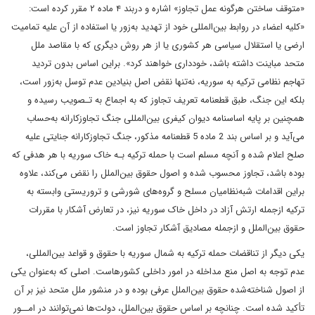
«متوقف ساختن هرگونه عمل تجاوز» اشاره و دربند ۴ ماده ۲ مقرر کرده است:
«کلیه اعضاء در روابط بین‌المللی خود از تهدید به‌زور یا استفاده از آن علیه تمامیت
ارضی یا استقلال سیاسی هر کشوری یا از هر روش دیگری که با مقاصد ملل
متحد مباینت داشته باشد، خودداری خواهند کرد». براین اساس بدون تردید
تهاجم‌ نظامی‌ ترکیه به سوریه، نه‌تنها‌ نقض‌ اصل بنیادین عدم توسل به‌زور است،
بلکه این جنگ، طبق قطعنامه تعریف تجاوز که‌ به‌ اجماع به تـصویب رسیده و
همچنین‌ بر پایه‌ اساسنامه‌ دیوان کیفری بین‌المللی‌ جنگ‌ تجاوزکارانه به‌حساب
می‌آید و بر اساس بند 2 ماده 5 قطعنامه مذکور، جنگ تجاوزکارانه جنایتی علیه‌
صلح‌ اعلام شده و آنچه‌‌ مسلم است با حمله ترکیه بـه خاک سوریه با هر هدفی که
بوده باشد، تجاوز محسوب شده و اصول حقوق بین‌الملل را نقض می‌کند، علاوه
براین اقدامات شبه‌نظامیان مسلح و گروه‌های شورشی و تروریستی وابسته به
ترکیه ازجمله ارتش آزاد در داخل خاک سوریه نیز، در تعارض آشکار با مقررات
حقوق بین‌الملل و ازجمله مصادیق آشکار تجاوز است.
یکی دیگر از تناقضات حمله ترکیه به شمال سوریه با حقوق و قواعد بین‌المللی،
عدم توجه به اصل منع مداخله در امور داخلی کشورهاست. اصلی که به‌عنوان یکی
از اصول شناخته‌شده حقوق بین‌الملل عرفی بوده و در منشور ملل متحد نیز بر آن
تأکید شده است. چنانچه بر اساس حقوق‌ بین‌الملل، دولت‌ها نمی‌توانند در امــور