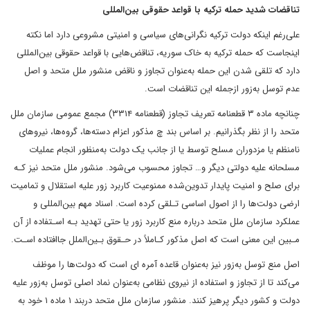
تناقضات شدید حمله ترکیه با قواعد حقوقی بین‌المللی
علی‌رغم اینکه دولت ترکیه نگرانی‌های سیاسی و امنیتی مشروعی دارد اما نکته
اینجاست که حمله ترکیه به خاک سوریه، تناقض‌هایی با قواعد حقوقی بین‌المللی
دارد که تلقی شدن این حمله به‌عنوان تجاوز و ناقض منشور ملل متحد و اصل
عدم توسل به‌زور ازجمله این تناقضات است.
چنانچه ماده ۳ قطعنامه تعریف تجاوز (قطعنامه ۳۳۱۴) مجمع عمومی سازمان ملل
متحد را از نظر بگذرانیم. بر اساس بند چ مذکور اعزام دسته‌ها، گروه‌ها، نیروهای
نامنظم یا مزدوران مسلح توسط یا از جانب یک دولت به‌منظور انجام عملیات
مسلحانه علیه دولتی دیگر و… تجاوز محسوب می‌شود. منشور ملل متحد نیز کـه
برای صلح و امنیت پایدار تدوین‌شده ممنوعیت‌ کاربرد‌ زور علیه استقلال و تمامیت
ارضی دولت‌ها را از اصول اساسی تـلقی‌ کرده‌ است. اسناد‌ مهم بین‌المللی‌ و
عملکرد‌ سازمان‌ ملل متحد درباره منع کاربرد زور‌ یا‌ حتی تهدید بـه اسـتفاده از آن
مـبین این معنی است که اصل‌ مذکور‌ کـاملاً در حـقوق بـین‌الملل جاافتاده‌ اسـت.
اصل منع توسل به‌زور نیز به‌عنوان قاعده آمره ای است که دولت‌ها را موظف
می‌کند تا از تجاوز و استفاده از نیروی نظامی به‌عنوان نماد اصلی توسل به‌زور علیه
دولت و کشور دیگر پرهیز کنند. منشور سازمان ملل متحد دربند ۱ ماده ۱ خود به