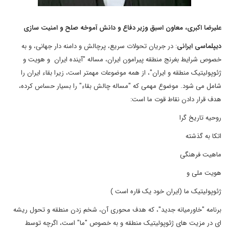
علیرضا
اکبری،
معاون
اسبق
وزیر
دفاع
و
دانش
آموخه
صلح
و
امنیت
سازی
دیپلماسی
ایرانی
: در جریان تحولات سریع، پرچالش و دامنه دار جهانی، و به
خصوص شرایط بغرنج منطقه پیرامون ایران، مساله "آینده ایران و هویت و
ژئوپولیتیک منطقه و ایران"، از همه موضوعات مهمتر است، زیرا بقاء ایران را
شامل می شود. موضوع مهمی که "مساله چالش بقاء" را بسیار حساس کرده،
هدف قرار دادن نقاط قوت ما است:
روحیه تاریخ گرا
اتکا به گذشته
ماهیت فرهنگی
هویت ملی و
ژئوپولیتیک ما (ایران خود یک قاره است )
برنامه "خاورمیانه جدید"، که هدف محوری آن، شخم زدن منطقه و تحول ریشه
ای در مزیت های ژئوپولیتیک منطقه و به خصوص "ما" است، اگرچه توسط