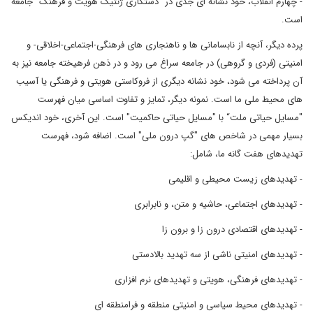
- چهارم انقلاب، خود نشانه ای جدی در "دستکاری ژنتیک هویت و فرهنگ" جامعه
است.
پرده دیگر، آنچه از نابسامانی ها و ناهنجاری های فرهنگی-اجتماعی-اخلاقی- و
امنیتی (فردی و گروهی) در جامعه سراغ می رود و در ذهن فرهیخته جامعه نیز به
آن پرداخته می شود، خود نشانه دیگری از فروکاستی هویتی و فرهنگی یا آسیب
های محیط ملی ما است. نمونه دیگر، تمایز و تفاوت اساسی میان فهرست
"مسایل حیاتی ملت“ با "مسایل حیاتی حاکمیت" است. این آخری، خود اندیکس
بسیار مهمی در شاخص های "گپ درون ملی" است. اضافه شود، فهرست
تهدیدهای هفت گانه ما، شامل:
- تهدیدهای زیست محیطی و اقلیمی
- تهدیدهای اجتماعی، حاشیه و متن، و نابرابری
- تهدیدهای اقتصادی درون زا و برون زا
- تهدیدهای امنیتی ناشی از سه تهدید بالادستی
- تهدیدهای فرهنگی، هویتی و تهدیدهای نرم افزاری
- تهدیدهای محیط سیاسی و امنیتی منطقه و فرامنطقه ای