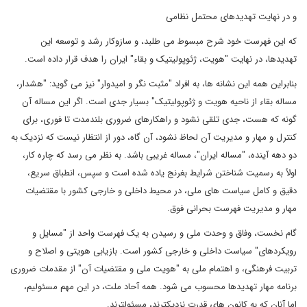
و در نهایت تهدیدهای محتمل نظامی
که این فهرست خود شرح مبسوط می طلبد، و سازوکار رشد و توسعه این
تهدیدها، در نهایت "هویت، ژئوپولیتیک و بقاء" ایران را هدف قرار داده است.
بنابراین همه این نشانه ها، به افراد "مثبت نگر و امیدوار" نیز می گوید: "هشدار،
مساله بقاء از ناحیه هویت و ژئوپولیتیک" بسیار جدی است. اگر این مساله آن
گونه که هست، جدی تلقی نشود و راهکارهای ضروری بلندمدت تا فوری، برای
کنترل و مهار و مدیریت آن لحاظ نشود، آن گاه، دور از انتظار نیست که نزدیک به
دو دهه آینده، "مساله ایران"، مساله غریبی باشد. به نظر می رسد که چاره کار،
اولاً به رسمیت شناختن شرایط بغرنج یاده شده است و سپس، انطباق سریع،
دقیق و کامل سیاست های ملی، در محیط داخلی و خارجی کشور با مقتضیات
مهار و مدیریت فهرست بحرانی فوق.
گام نخست، وفاق و وحدت ملی و رسیدن به یک فهرست واحد از "مسایل و
رویکردهای" سیاست داخلی و خارجی کشور است. بازیابی هویتی و اصلاح و
تربیت فرهنگی، و اهتمام ملی به "هویت ملی و مقتضیات آن" از مقدمات ضروری
برنامه مهار تهدیدها محسوب می شود. همه آحاد ملت، در این مهم مسئولیم،
اما آنان که به کانون های قدرت نزدیکترند، مسئولترند.