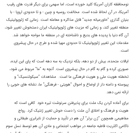
نومحافظه کاران آمریکا کلید خورده است، اما سهمی برای دیگر قدرت های رقیب
آمریکا، در آن لحاظ شده است. مخالفت روسیه و چین - و تا حدودی اروپا - با
بنیان گذاری "خاورمیانه جدید“ قابل مذاکره و معامله است. زمانی که ژئوپولیتیک
منطقه تغییر کند، و زمانی که مزیت های ژئوپولیتیک ایران دستخوش تغییر شود،
آن گاه دنیا با پدیده های بدیع و ناشناخته ای در منطقه ما مواجه خواهد شد.
مقدمات این تغییر ژئوپولیتیک تا حدودی مهیا شده و طرح در حال پیشروی
است.
ایالات متحده، بیش از دو دهه، بلکه نزدیک به سه دهه است که پای این ایده،
صبوری کرده و گام به گام در حال پیشروی است. آنچه به "ما" مربوط می شود،
تخطئه هویت ملی و هویت فرهنگی ما است. مشاهدات "سیکوئنسیک" و
پیوسته و دامنه دار از اوضاع و احوال "هویتی - فرهنگی" ما، نشانه های خوبی را
ارائه نمی دهد.
برای آماده کردن یک ملت برای پذیرفتن سرنوشت تیره خود کافی است که
هویت و فرهنگ و اخلاق آن ملت را دست خوش تغییر ژنتیک کرد. رواج
مفاهیمی همچون "ژن برتر“ آن هم در تأیید و حمایت از نابرابری طبقاتی و
ناکامی اکثریت قاطبه جامعه در مواهب اجتماعی و مادی آن هم توسط نسل سوم