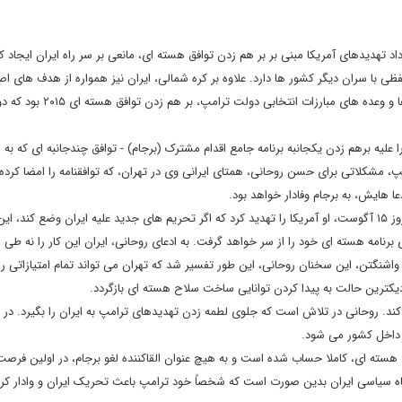
د تهدیدهای آمریکا مبنی بر بر هم زدن توافق هسته ای، مانعی بر سر راه ایران ایجاد کن
فظی با سران دیگر کشور ها دارد. علاوه بر کره شمالی، ایران نیز همواره از هدف های اص
مشاجره ها بوده است. یکی از دلایل امر این است که یکی از شعارها و وعده ها
یه برهم زدن یکجانبه برنامه جامع اقدام مشترک (برجام) - توافق چندجانبه ای که به اتف
، مشکلاتی برای حسن روحانی، همتای ایرانی وی در تهران، که توافقنامه را امضا کرده،
ا هایش، به برجام وفادار خواهد بود.
اما روحانی، این سخنان ترامپ را بدون پاسخ نخواهد گذاشت. در روز ۱۵ آگوست، او آمریکا را تهدید کرد که اگر تحریم های جدید علیه ایران وضع کن
بر خواهد گرداند و روال عادی برنامه هسته ای خود را از سر خواهد گرفت. به ادعای روحانی، ایران این کار را نه طی
اشنگتن، این سخنان روحانی، این طور تفسیر شد که تهران می تواند تمام امتیازاتی را 
دیکترین حالت به پیدا کردن توانایی ساخت سلاح هسته ای بازگردد.
ند. روحانی در تلاش است که جلوی لطمه زدن تهدیدهای ترامپ به ایران را بگیرد. در 
 داخل کشور می شود.
 هسته ای، کاملا حساب شده است و به هیچ عنوان القاکننده لغو برجام، در اولین فرص
گاه سیاسی ایران بدین صورت است که شخصاً خود ترامپ باعث تحریک ایران و وادار کر