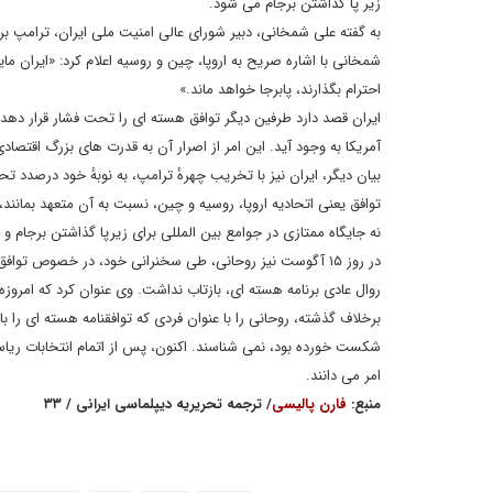
زیر پا گذاشتن برجام می شود.
به گفته علی شمخانی، دبیر شورای عالی امنیت ملی ایران، ترامپ بر
شمخانی با اشاره صریح به اروپا، چین و روسیه اعلام کرد: «ایران مای
احترام بگذارند، پابرجا خواهد ماند.»
ایران قصد دارد طرفین دیگر توافق هسته ای را تحت فشار قرار دهد
آمریکا به وجود آید. این امر از اصرار آن به قدرت های بزرگ اقتصا
بیان دیگر، ایران نیز با تخریب چهرهٔ ترامپ، به نوبهٔ خود درصدد 
توافق یعنی اتحادیه اروپا، روسیه و چین، نسبت به آن متعهد بمانند، 
نه جایگاه ممتازی در جوامع بین المللی برای زیرپا گذاشتن برجام و ا
در روز ۱۵ آگوست نیز روحانی، طی سخنرانی خود، در خصوص تواف
برخلاف گذشته، روحانی را با عنوان فردی که توافقنامه هسته ای را ب
شکست خورده بود، نمی شناسند. اکنون، پس از اتمام انتخابات ریا
امر می دانند.
منبع:
فارن پالیسی
/ ترجمه تحریریه دیپلماسی ایرانی / ۳۳