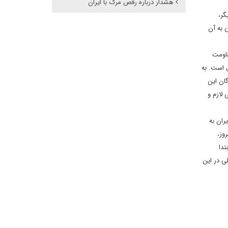
هشدار درباره رقص مرگ با ایران
گر،
ن به آن
قاومت
ص است. به
گان این
 لازم و
ران به
ست. امروز،
تدا
ی در این