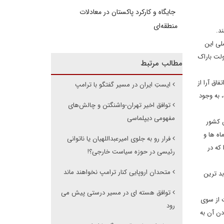
جایگاه و کارکرد پاکستان در معادلات
منطقه‌ای
د.
لی این
ی مبارزات انتخابی دولت ترامپ، بر هم زدن توافق هسته ای ۲۰۱۵ بود که دولت باراک
مطالب مرتبط
اق آرا از
ایستِ ایران در مسیر گفتگو با ترامپ
 به وجود
توافق اخیر تهران-واشنگتن و چالش‌های
مفهومی دیپلماسی
د، این کشور
 ماه ها و
فرار رو به جلوی امیرعبداللهیان یا ناتوانی
که در
رئیسی در حوزه سیاست خارجی؟!
متحدان اروپایی کنار ترامپ نخواهند ماند
بد ترین
توافق هسته ای در مسیر درستی پیش می
ت از سوی
رود
دن آن به