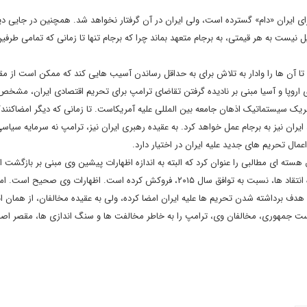
ای ایران «دام» گسترده است، ولی ایران در آن گرفتار نخواهد شد. همچنین در جایی دی
ل نیست به هر قیمتی، به برجام متعهد بماند چرا که برجام تنها تا زمانی که تمامی طرفی
 تا آن ها را وادار به تلاش برای به حداقل رساندن آسیب هایی کند که ممکن است از م
دی اروپا و آسیا مبنی بر نادیده گرفتن تقاضای ترامپ برای تحریم اقتصادی ایران، مشخ
تحریک سیستماتیک اذهان جامعه بین المللی علیه آمریکاست. تا زمانی که دیگر امضاکنند
ایران نیز به برجام عمل خواهد کرد. به عقیده رهبری ایران نیز، ترامپ نه سرمایه سیاسی
عمال تحریم های جدید علیه ایران در اختیار دارد.
ق هسته ای مطالبی را عنوان کرد که البته به اندازه اظهارات پیشین وی مبنی بر بازگشت ای
روال عادی برنامه هسته ای، بازتاب نداشت. وی عنوان کرد که امروزه انتقاد ها، نسبت به توافق سال ۲۰۱۵، فروکش کرده است. اظهارات وی صحیح ا
ا هدف برداشته شدن تحریم ها علیه ایران امضا کرده، ولی به عقیده مخالفان، از همان اب
ست جمهوری، مخالفان وی، ترامپ را به خاطر مخالفت ها و سنگ اندازی ها، مقصر اصل