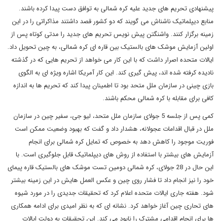
پیشنهادی تحریم های جدید علیه کره شمالی به توافق دست پیدا کرده باشند.
منابع دیپلماتیک ناشناش می گویند که دو کشور قصد داشتند مذاکراتی را در این
زمینه برگزار کنند. واشنگتن پیش نویس تحریم های جدید را مدتی کوتاه پس از
اولین آزمایش موشک های بالستیک بین قاره ای کره شمالی، به چین تحویل داد.
ایالات متحده اصرار داشت که با این کار می خواهد از تحریم هایی که در گذشته
نادیده کرفته شده اند، پیش گیری کند. این کار آمریکا اشاره ویژه ای به الگوی
بازی چینی در سازمان ملل متحد بود تا اطمینان پیدا کند که تحریم ها به اندازه
کافی برای مقابله با کره شمالی محکم باشند.
کمی پس از جلسه 5 جولای سازمان ملل متحد، لیو جی، سفیر چین در سازمان
ملل در قبال اقدامات عجولانه، هشدار داد و گفت که بهبود وضعیت ممکن است
فوریت موجود را کاهش دهد به خصوص که تمایل کره شمالی برای انجام
آزمایش های بیشتر با استفاده از روش های دیپلماتیک قابل جلوگیری است. با
این حال در 28 جولای، کره شمالی دومین تست موشک های بالستیک قاره پیمای
خود را نیز انجام داد تا فشار روی چین و عکس العمل هایش در این زمینه بیشتر
شود. هفته جاری ایالات متحده اعلام کرد که تحقیقات جدیدی را در مورد شیوه
های تحاری چین آغاز خواهد کرد. نشانه ای که به نظر امیدی برای ادامه همکاری
ها برای انجام اقدامی مشترک را نابود می کند. این تحقیقات به دولت ایالات