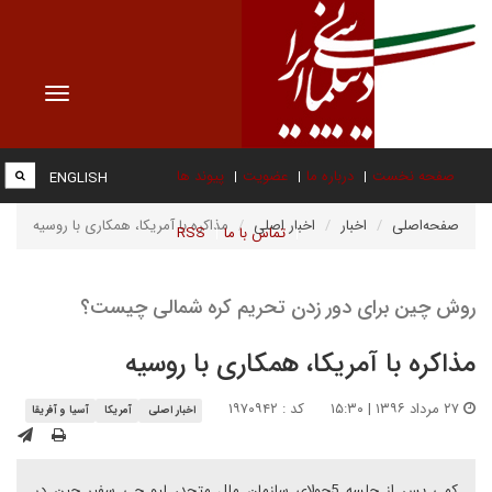
Toggle
vigation
صفحه نخست
درباره ما
عضویت
پیوند ها
ENGLISH
صفحه‌اصلی
اخبار
اخبار اصلی
مذاکره با آمریکا، همکاری با روسیه
تماس با ما
RSS
روش چین برای دور زدن تحریم کره شمالی چیست؟
مذاکره با آمریکا، همکاری با روسیه
۲۷ مرداد ۱۳۹۶ | ۱۵:۳۰
کد : ۱۹۷۰۹۴۲
اخبار اصلی
آمریکا
آسیا و آفریقا
کمی پس از جلسه 5جولای سازمان ملل متحد، لیو جی سفیر چین در