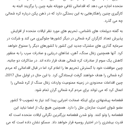
متحده اجازه می دهد که اقداماتی تلافی جویانه علیه چین را برگزیند البته به
کارگیری چنین راهکارهایی به این بستگی دارد که در ذهن پکن درباره کره شمالی
چه می گذرد.
به گفته دیپلمات های ناشناس، تحریم های مورد نظر ایالات متحده از افزایش
پذیرش تعداد کارگران کره شمالی در دیگر کشورها جلوگیری می کند و شرکت در
سرمایه گذاری های مشترک جدید این کشور با کشورهای دیگر را ممنوع خواهد
کرد. آنها همچنین زغال سنگ، آهن، غذاهای دریایی و صادرات سرب را به منظور
کاهش یک سوم از صادرات کره شمالی هدف قرار داده اند. در مذاکرات دو جانبه،
چین موافقت خود با گسترش تحریم ها را اعلام کرد اما در قبال اقداماتی که مردم
کره شمالی را هدف خواهند گرفت ایستادگی کرد. با این حال در اوایل سال 2017،
چین اقدامات محدودی در زمینه ممنوعیت واردات زغال سنگ از کره شمالی را
اعمال کرد که می تواند برای مردم کره شمالی گران تمام شود.
قطعنامه پیشنهادی برای اینکه ضمانت اجرایی پیدا کند نیاز به تصویب 9 کشور
عضو شوای امنیت سازمان ملل را دارد. همچنین هیچ یک از اعضا نباید این
قطعنامه را وتو کنند. وتو شدن قطعنامه بزرگترین نگرانی ایالات متحده است که
قدرت بیشتری را در اختیار روسیه قرار خواهد داد. مسکو نشان داده است که می