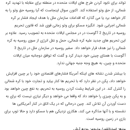
تواند برای نابود کردن طرح های ایالات متحده در منطقه برای مقابله با تهدید کره
شمالی، از حق وتو استفاده کند. اکنون سوال اینجاست که آیا روسیه حق وتو را به
کار خواهد برد یا می گذارد که اقدامات سازمان ملل با هدف ایجاد فشار بر کره
شمالی اجرایی شود. انگیزه مسکو برای وتو زمانی قوی شد که قانون تحریم
روسیه در تاریخ 2 آگوست در در مجلس ایالات متحده به تصویب رسید. علاوه بر
این تحریم های جدید علیه کره شمالی، حمل و نقل انرژی از سوی روسیه به کره
شمالی را نیز هدف قرار خواهد داد. سفیر روسیه در سازمان ملل در تاریخ 3
آگوست با همتای چینی خود دیدار کرد و گفت که توافق دوجانبه میان ایالات
متحده و چین، به هیچ وجه جنبه جهانی ندارد.
با بیشتر شدن نشانه های اینکه آمریکا فشارهای اقتصادی خود را بر چین افزایش
خواهد داد، پکن در نظر دارد که با تحریم ها کنار بیاید و تجارت خود با کره شمالی
را کنترل کند. در این شرایط پشت کردن روسیه به تحریم، به نفع چین خواهد بود
و به پکن چیزی را خواهد داد که واقعا می خواهد و دیگر نیازی نیست که برای به
دست آوردن آن تلاش کند. چین درحالی که در یک اتاق در کنار آمریکایی ها
نشسته و با آنها مذاکره می کند، هکاری نزدیکی هم با مسکو دارد و حالا توپ برای
بازی در زمین روسیه است.
منبع: استراتفور/ مترجم: روزبه آرش