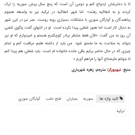
تا با دخترشان ازدواج کنم و دومی آن است که پنج سال پیش سوریه را ترک
کردند و به انطاکیه رفتند». اما شهر انطاکیه در ترکیه نیز به واسطه هجوم
پناهندگان و آوارگان سوری با مشکلات بسیاری روبه روست. عمر نیز در این شهر
به دنبال کار است اما هنوز شغلی پیدا نکرده است. او در انتهای گفت وگوی تلفنی
آن روز به من گفت: «الآن فقط منتظر برادر کوچکترم هستم و امیدوارم که او نیز
بتواند به سلامت به ما ملحق شود. من باید از داشته هایم مراقبت کنم و تمام
چیزی که در حال حاضر برایم باقی مانده خانواده ام است. باید شغلی هم پیدا کنم
تا بتوانم مایحتاج آنها را فراهم آورم.»
منبع:
نیویورکر
/ مترجم: زهره شهریاری
کلید واژه ها:
سوريه
بمباران
فتح حلب
آوارگان سوري
تركيه