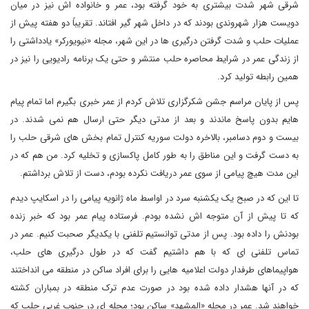
شرقی شهر شدت بیشتری به خود گرفته بود، عمر و خانواده اش نیز در میان
دویست هزار شهروندی بودند که در داخل شهر گیر افتاند. تقریباً دو هفته پیش از
عملیات حلب و شدت گرفتن درگیری ها در این شهر، مجله «نیویورکر» یادداشتی را
از زندگی عمر در شرایط محاصره حلب منتشر و حتی یک برنامه رادیویی را نیز در
همین رابطه تولید کرد.
پس از پایان مراسم جشن شکرگزاری تلاش کردم از عمر خبری بگیرم اما تمام پیام
هایم بدون پاسخ ماندند و بعد از مدتی دیگر حتی ارسال هم نمی شدند. در
بیست و دوم دسامبر، بالاخره دولت سوریه کنترل تمام بخش های شرقی حلب را
به دست گرفت و این مناطق را به طور کامل پاکسازی و تخلیه کرد. من هم که در
این مدت هیچ پیامی از سوی عمر دریافت نکرده بودم، دست از تلاش برداشتم.
تا این که در صبح یک یکشنبه سرد در اواسط ماه ژانویه پیامی را در اسکایپ دیدم
که تا پیش از آن متوجه اش نشده بودم. فرستاده پیام عمر بود که خبر زنده
بودنش را داده بود. پس از مدتی توانستیم تلفنی با یکدیگر صحبت کنیم. عمر در
تماس تلفنی ای که با هم داشتیم گفت که در طول درگیری های حلب،
هواپیماهای طرفدار دولت اعلامیه هایی را برای افراد ساکن در منطقه می انداختند
که در آنها هشدار داده شده بود در صورت عدم ترک منطقه در بمباران کشته
خواهند شد. عمر در محله «المشهد» ساکن بود؛ محله ای در جنوب غربی حلب که