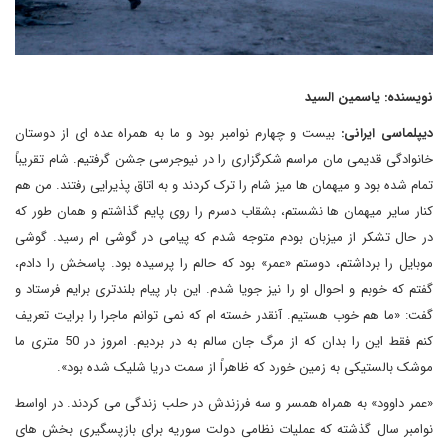
نویسنده: یاسمین السید
دیپلماسی ایرانی:
بیست و چهارم نوامبر بود و ما به همراه عده ای از دوستان
خانوادگی قدیمی مان مراسم شکرگزاری را در نیوجرسی جشن گرفتیم. شام تقریباً
تمام شده بود و میهمان ها میز شام را ترک کردند و به اتاق پذیرایی رفتند. من هم
کنار سایر میهمان ها نشستم، بشقاب دسرم را روی پایم گذاشتم و همان طور که
در حال تشکر از میزبان بودم متوجه شدم که پیامی در گوشی ام رسید. گوشی
موبایل را برداشتم، دوستم «عمر» بود که حالم را پرسیده بود. پاسخش را دادم،
گفتم که خوبم و احوال او را نیز جویا شدم. این بار پیام بلندتری برایم فرستاد و
گفت: «ما هم خوب هستیم. آنقدر خسته ام که نمی توانم ماجرا را برایت تعریف
کنم فقط این را بدان که از مرگ جان سالم به در بردیم. امروز در 50 متری ما
موشک بالستیکی به زمین خورد که ظاهراً از سمت دریا شلیک شده بود».
«عمر داوود» به همراه همسر و سه فرزندش در حلب زندگی می کردند. در اواسط
نوامبر سال گذشته که عملیات نظامی دولت سوریه برای بازپسگیری بخش های