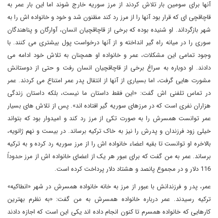
آنها برای سومین بار تلاش کردند از مرز سوریه خارج شوند اما این بار عمر به
قاچاقچی ای که قرار بود آنها را از مرز رد کند مظنون شد و خود و خانواده اش را به
شهر بازگرداند. او شنیده بوده که برخی از قاچاقچیان انسان، آوارگان و پناهندگان
سوری را در میانه راه گیر انداخته و از آنها درخواست پول بیشتری می کنند. با
وجود تمامی این مشکلات، عمر و خانواده او همچنان به تلاش خود ادامه می
دادند. او دوباره به سراغ برخی از قاچاقچیان انسان رفت و حتی از دوستانش
مشورت هایی گرفت، اما بسیاری از آنها از انتقال پدر عمر امتناع می کردند. عمر
در تماس تلفنی اش گفت: «این فقط داستان ما نیست، بلکه داستان زندگی
هزاران نفری است که در مرزهای سوریه گیر افتاده اند». پس از تلاش های بسیار
عمر توانست همسرش را به صورت تکی از مرز رد کند و امیدوار بود که بتواند
خیلی زود فرزندان و پدرش را نیز به خاک ترکیه برساند. در بیست و نهم ژانویه،
بالاخره او توانست تا بقیه اعضاء خانواده اش را از مرز سوریه رد کرده و به ترکیه
برساند. عمر به من گفت که برای عبور هر یک از اعضای خانواده اش از مرز حدوداً
116 دلار و در مجموع پانصد و هشتاد دلار پرداخت کرده است.
عمر، پدر و فرزندانش با عبور از مرز به خانه خانواده همسرش در شهر «انطاکیه»
ترکیه رسیدند. عمر درباره خانواده همسرش به من گفت: «به نظرم بهترین
کارهایی که خانواده همسرم تا کنون انجام داده اند یکی این است که اجازه دادند