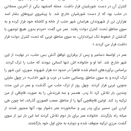
کنترل آن در دست شورشیان قرار داشت. محله المشهد یکی از آخرین محلاتی
در حلب بود که از دست شورشیان خارج شد. با پیشروی نیروهای بشار اسد
هزاران تن از شهروندان هراسان شهر حلب از خانه و کاشانه خود فرار کرده و به
سوی مناطق تحت کنترل دولت رفتند. عمر می گفت: «مردم بدون هیچ توجهی با
گذشتن از خطوط تک تیراندازان، به سوی مناطق غربی که تحت کنترل دولت قرار
داشت فرار می کردند.»
عمر در اواسط دسامبر و پس از برقراری توافق آتش بسِ حلب، در نهایت از این
شهر خارج شد. اما او و خانواده اش تنها کسانی نبودند که حلب را ترک کردند.
براساس برآوردهای انجام شده ظاهراً در حدود ده هزار شهروند سوری، این شهر را
ترک کرده و به سوی مناطق روستایی حلب در غرب و شهر «ادلب» در چهل مایلی
جنوبی غربی فرار کردند. چهل روز از ترک حلب می گذشت و عمر در این مدت
چندین بار تلاش کرد تا پدر، همسر و سه فرزندش را به صورت قاچاقی از مرز
ترکیه رد کند. اولین قاچاقچی آنها را از مناطق صعب العبوری گذراند، اما چون طی
کردن این مسیر برای پدر پیر و سالخورده عمر دشوار بود، آنها مجبور شدند از
میانه راه بازگردند. خانواده عمر برای بار دوم تلاش کردند اما این بار نیز از سوی
گشت مرزی ترکیه متوقف شده و دوباره به جای اول خود بازگشتند.