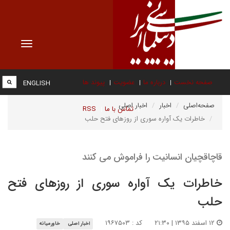
Toggle
vigation
صفحه نخست
درباره ما
عضویت
پیوند ها
ENGLISH
صفحه‌اصلی
اخبار
اخبار اصلی
تماس با ما
RSS
خاطرات یک آواره سوری از روزهای فتح حلب
قاچاقچیان انسانیت را فراموش می کنند
خاطرات یک آواره سوری از روزهای فتح
حلب
۱۲ اسفند ۱۳۹۵ | ۲۱:۳۰
کد : ۱۹۶۷۵۰۳
اخبار اصلی
خاورمیانه