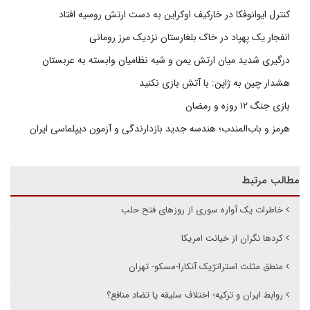
کنترل ایوانوفکا در خارکیف اوکراین به دست ارتش روسیه افتاد
انفجار یک پهپاد در خاک بلغارستان نزدیک مرز رومانی
درگیری شدید میان ارتش یمن و شبه نظامیان وابسته به عربستان
هشدار چین به ژاپن: با آتش بازی نکنید
بازی جنگ ۱۲ روزه و رمضان
هرمز و باب‌المندب؛ هندسه جدید بازدارندگی و آزمون دیپلماسی ایران
مطالب مرتبط
خاطرات یک آواره سوری از روزهای فتح حلب
کردها نگران از خیانت امریکا
منطق مثلث استراتژیک آنکارا-مسکو- تهران
روابط ایران و ترکیه؛ اختلاف سلیقه یا تضاد منافع؟