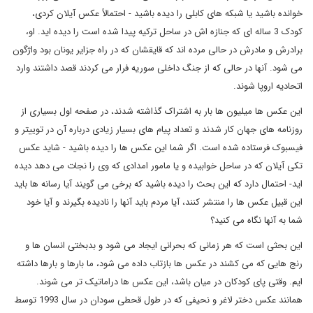
خوانده باشید یا شبکه های کابلی را دیده باشید - احتمالاً عکس آیلان کردی،
کودک 3 ساله ای که جنازه اش در ساحل ترکیه پیدا شده است را دیده اید. او،
برادرش و مادرش در حالی مرده اند که قایقشان که در راه جزایر یونان بود واژگون
می شود. آنها در حالی که از جنگ داخلی سوریه فرار می کردند قصد داشتند وارد
اتحادیه اروپا شوند.
این عکس ها میلیون ها بار به اشتراک گذاشته شدند، در صفحه اول بسیاری از
روزنامه های جهان کار شدند و تعداد پیام های بسیار زیادی درباره آن در توییتر و
فیسبوک فرستاده شده است. اگر شما این عکس ها را دیده باشید - شاید عکس
تکی آیلان که در ساحل خوابیده و یا مامور امدادی که وی را نجات می دهد دیده
اید- احتمال دارد که این بحث را دیده باشید که برخی می گویند آیا رسانه ها باید
این قبیل عکس ها را منتشر کنند، آیا مردم باید آنها را نادیده بگیرند و آیا خود
شما به آنها نگاه می کنید؟
این بحثی است که هر زمانی که بحرانی ایجاد می شود و بدبختی انسان ها و
رنج هایی که می کشند در عکس ها بازتاب داده می شود، ما بارها و بارها داشته
ایم. وقتی پای کودکان در میان باشد، این عکس ها دراماتیک تر می شوند.
همانند عکس دختر لاغر و نحیفی که در طول قحطی سودان در سال 1993 توسط