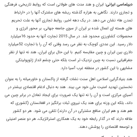
دیپلماسی ایرانی:
ایران و هند مدت های طولانی است که روابط تاریخی، فرهنگی
و تجاری دارند. نگاهی به هزاره گذشته ریشه های مشترک آنها را در «ارتباط
تمدن ها» نشان می دهد. در یک دهه اخیر، روابط تجاری آنها به علت تحریم
های هسته ای اعمال شده بر ایران از سوی جامعه جهانی، بر محور انرژی و
محصولات کشاورزی محدود شد. در سال 2015 تجارت آنها به حدود 16میلیارد
دلار رسید. این عددی کوچک به نظر می رسد وقتی که آن را با تجارت 52میلیارد
دلاری بین ایران و چین مقایسه کنیم. با این حال برای ایران، هند نه تنها از نظر
جغرافیایی نسبت به چین نزدیک تر است بلکه حتی چشم انداز ژئوپولیتکی
مشابهی با این کشور در منطقه غرب آسیا دارد.
هند بنیادگرایی اسلامی اهل سنت نشات گرفته از پاکستان و خاورمیانه را به عنوان
نخستین تهدید امنیت ملی خود می بیند. هند به دنبال ادغام اقتصادی بیشتر در
آسیای مرکزی است و آن را نه تنها یک ضرورت برای ایجاد تعادل در برابر چین می
داند، بلکه این وزنه برای هند یک نیروی ثبات برانگیز در افغانستان (کشوری که
هم هند و هم ایران منافع مشترکی در آن دارند) تلقی می شود. هر دو کشور
علاقه دارند که در گذار رابطه خود به یک همکاری استراتژیک، هر دو عنصر امنیتی
و توسعه اقتصادی را پوشش دهند.