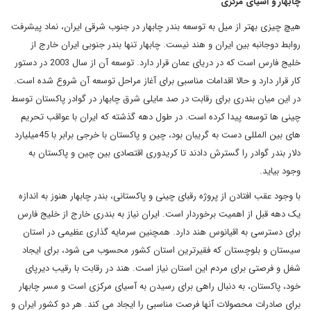
چابهار و آسیای مرکزی
هیچ چیزی بهتر از میل به توسعه بندر چابهار در جنوب شرقی ایران، نماد پیشرفت
روابط دوجانبه بین ایران و هند نیست. چابهار تنها بندر جنوبی ایران خارج از
خلیج فارس است که در دریای عمان قرار دارد. توسعه آن از سال 2003 در دستور
کار قرار دارد و حالا اقدامات مناسبی برای آغاز مراحل توسعه آن شروع شده است.
در این میان بندری برای رقابت در صد مایلی شرق چابهار در گوادر پاکستان توسط
چینی ها توسعه پیدا کرده است. در طول دهه گذشته که ایران با عواقب تحریم
های بین المللی دست به گریبان بود، چین و پاکستان با خرجی برابر با 45میلیارد
دلار بندر گوادر را گسترش دادند تا کریدوری اقتصادی بین چین و پاکستان به
وجود بیاید.
با وجود عقب افتادن از پروژه رقبای چینی و پاکستانی، بندر چابهار هنوز به اندازه
یک دهه قبل از اهمیت برخوردار است. ایران نیاز به بندری خارج از خلیج فارس
برای دسترسی به اقیانوس هند دارد. همچنین سرمایه گذاری عظیمی در استان
سیستان و بلوچستان که فقیرترین استان کشور محسوب می شود، برای ایجاد
شغل و فرصتی برای مردم این استان نیاز است. هند در رقابت با رقیب دیرپای
خود، پاکستان، به دنبال راهی برای رسیدن به آسیای مرکزی است و مسر چابهار
برای صادرات محصولات آنها فرصت مناسبی را ایجاد می کند. هر دو کشور ایران و