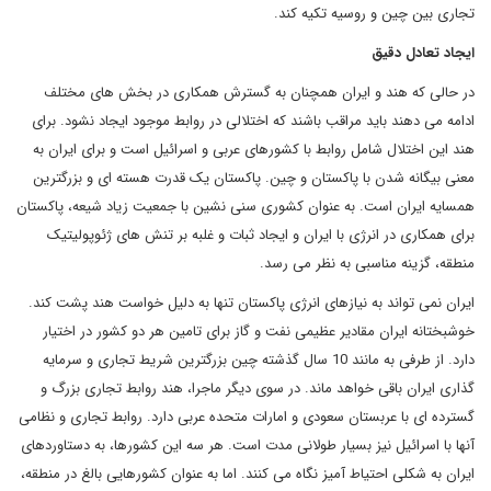
تجاری بین چین و روسیه تکیه کند.
ایجاد تعادل دقیق
در حالی که هند و ایران همچنان به گسترش همکاری در بخش های مختلف
ادامه می دهند باید مراقب باشند که اختلالی در روابط موجود ایجاد نشود. برای
هند این اختلال شامل روابط با کشورهای عربی و اسرائیل است و برای ایران به
معنی بیگانه شدن با پاکستان و چین. پاکستان یک قدرت هسته ای و بزرگترین
همسایه ایران است. به عنوان کشوری سنی نشین با جمعیت زیاد شیعه، پاکستان
برای همکاری در انرژی با ایران و ایجاد ثبات و غلبه بر تنش های ژئوپولیتیک
منطقه، گزینه مناسبی به نظر می رسد.
ایران نمی تواند به نیازهای انرژی پاکستان تنها به دلیل خواست هند پشت کند.
خوشبختانه ایران مقادیر عظیمی نفت و گاز برای تامین هر دو کشور در اختیار
دارد. از طرفی به مانند 10 سال گذشته چین بزرگترین شریط تجاری و سرمایه
گذاری ایران باقی خواهد ماند. در سوی دیگر ماجرا، هند روابط تجاری بزرگ و
گسترده ای با عربستان سعودی و امارات متحده عربی دارد. روابط تجاری و نظامی
آنها با اسرائیل نیز بسیار طولانی مدت است. هر سه این کشورها، به دستاوردهای
ایران به شکلی احتیاط آمیز نگاه می کنند. اما به عنوان کشورهایی بالغ در منطقه،