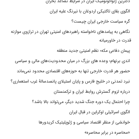
دکترین ژئواکونومیک ایران در شرایط تصاعد بحران
الگوی بقای تاکتیکی اردوغان با نیرنگ علیه ایران
گره سیاست خارجی ایران چیست؟
نگاهی به پیامدهای ناخواسته راهبردهای امنیتی تهران در ترازوی موازنه
قدرت در خاورمیانه
پیمان دفاعی مکه؛ نظم امنیتی جدید منطقه
اندی برنهام؛ وعده های بزرگ در میان محدودیت‌های مالی و سیاسی
حضور هر قدرت خارجی تنها به حوزه‌های اقتصادی محدود نمی‌ماند
نبرد تمدنی در خلیج فارس و پایان استیلای پانصدسالۀ غرب استعماری؟
درباره لزوم گسترش روابط ایران و ترکمنستان
چرا احتمال یک دوره جنگ شدید دیگر، می‌تواند بالا باشد؟
الگوی اسرائیلی اوکراین در قبال ایران
خوانشی از منظر اقتصاد سیاسی و ژئوپلیتیک کریدورها
«محاصره در برابر محاصره»