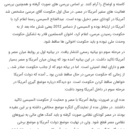
کاسته و اوضاع را آرام کنند. بر اساس بررسی های صورت گرفته و همچنین بررسی
فعالیت های سفیر آمریکا در مصر، در سال اول حکومت آقای مرسی مشخص شد
آمریکا در کودتای مصر دخیل بوده است. عبدالفتاح السیسی رسما اعلام کرد با
آمریکا در ارتباط بوده و السیسی از دسامبر 2012 یعنی شش ماه بعد از به
حکومت رسیدن مرسی، اعلام کرد، اخوان المسلمین قادر به تشکیل حکومت
وحدت ملی نبوده و باید حکومت اخوانی ها ساقط شود.
در مرحله سوم دو بیانیه رسمی انتشار یافت. در بیانیه اول بر روابط میان مصر و
آمریکا تاکید داشت. در این بیانیه آمده بود که پیمان میان آمریکا و مصر بسیار
هم و دارای ابعاد امنیتی است. اما در بیانه دوم که از جانب حکومت صادر شد، _
از زمانی که حکومت مرسی در حال ساقط شدن بود _ آمده که دولت آمریکا
خواهان ساقط کردن حکومت است. دو دیدگاه درباره موضع گیری آمریکا در
مرحله سوم در داخل آمریکا وجود داشت:
عده ای بر ضرورت روابط آمریکا با مصر و حمایت از حکومت السیسی تاکید
داشتند. در مقابل عده از نمایندگان کنگره موضع مخالفی داشته و بر این عقیده
بودند در مصر کودتای نظامی صورت گرفته و باید کمک های مالی به نیروهای
نظامی مصر قطع شود. ولی در نهایت موضع دولت آمریکا و موضع برخی