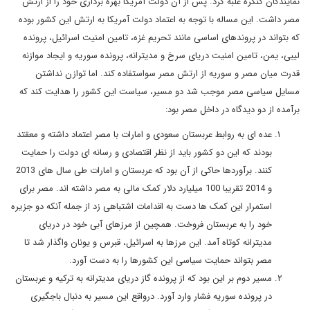
نمایندگان کنگره غلبه کرد. پس از آن دولت آمریکا بهره برداری خود را از ارتش
مصر داشت. این مساله با توجه به اعتماد دولت آمریکا به ارتش این کشور بوده
که بتواند در پروندهای اساسی مانند تحریم غزه، تامین امنیت اسرائیل، پرونده
لیبی، یمن، تامین امنیت دریای سرخ و مدیترانه، پرونده سوریه و ایجاد موازنه
قدرت میان مصر و سوریه از ارتش مصر سواستفاده کند. اما توازن نداشتن
مسایل سیاسی مصر موجب شد دو مسیر، سیاست این کشور را هدایت کند که
برآمده از دو دیدگاه در داخل مصر بود:
عده ای به روابط عربستان سعودی و امارات با مصر اعتماد داشته و معقتد
بودند که این دو کشور باید از نظر اقتصادی و رسانه ای دولت را حمایت
کنند. برآوردها حاکی از آن بود که عربستان و امارات طی سال های 2013
و 2014 تقریبا 100 میلیارد دلار کمک مالی به مصر داشته اند. مصر برای
استمرار این کمک ها دست به اقدامات اشتباهی زد از جمله آنکه دو جزیره
خود را به عربستان فروخت. همچین از مرزهای آبی خود در دریای
مدیترانه کوتاه آمد. این مرزها به اسرائیل، قبرس و یونان واگذار شد تا
مصر بتواند حمایت سیاسی این کشورها را به دست آورد.
مسیر دوم بر این بود که از پرونده گاز دریای مدیترانه به ترکیه و عربستان
در پرونده سوریه فشار وارد آورد. درواقع این مسیر به دنبال باجگیری