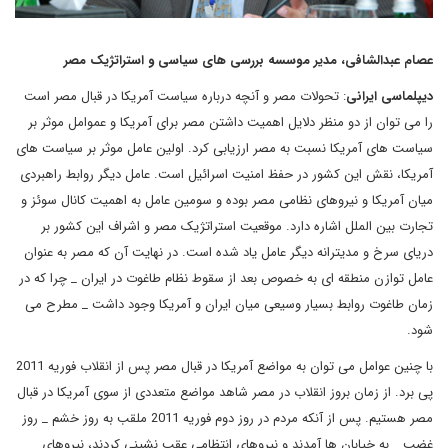
عصام عبدالشافی، مدیر موسسه بررسی های سیاسی و استراتژیک مصر
دیپلماسی ایرانی
: تحولات مصر و آنچه درباره سیاست آمریکا در قبال مصر است
را می توان از دو منظر دلایل اهمیت داشتن مصر برای آمریکا و عموامل موثر بر
سیاست های آمریکا نسبت به مصر ارزیابی کرد. اولین عامل موثر بر سیاست های
آمریکا، نقش این کشور در حفظ امنیت اسرائیل است. عامل دیگر روابط راهبردی
میان آمریکا و نیروهای نظامی مصر بوده و سومین عامل به اهمیت کانال سوئز و
تجارت بین الملل اشاره دارد. موقعیت استراتژیک مصر و اشراف این کشور بر
دریای سرخ و مدیترانه دیگر عامل یاد شده است. در نهایت آن که مصر به عنوان
عامل توازن منطقه ای به خصوص بعد از سقوط نظام طاغوت در ایران _ چرا که در
زمان طاغوت روابط بسیار وسیعی میان ایران و آمریکا وجود داشت _ مطرح می
شود.
با چنین عوامل می توان به مواضع آمریکا در قبال مصر پس از انقلاب فوریه 2011
پی برد. از زمان بروز انقلاب در مصر شاهد مواضع متعددی از سوی آمریکا در قبال
مصر هستیم. پس از آنکه مردم در روز دوم فوریه 2011 ملقب به روز خشم _ روز
غضب _ به خیابان ها آمدند و نیروهای انتظامی عقب نشینی کردند، نیروهای