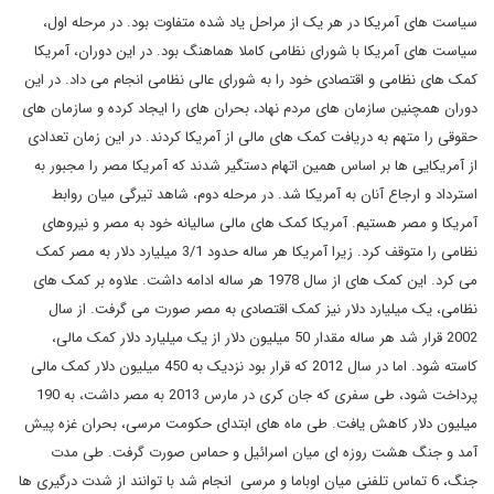
سیاست های آمریکا در هر یک از مراحل یاد شده متفاوت بود. در مرحله اول،
سیاست های آمریکا با شورای نظامی کاملا هماهنگ بود. در این دوران، آمریکا
کمک های نظامی و اقتصادی خود را به شورای عالی نظامی انجام می داد. در این
دوران همچنین سازمان های مردم نهاد، بحران های را ایجاد کرده و سازمان های
حقوقی را متهم به دریافت کمک های مالی از آمریکا کردند. در این زمان تعدادی
از آمریکایی ها بر اساس همین اتهام دستگیر شدند که آمریکا مصر را مجبور به
استرداد و ارجاع آنان به آمریکا شد. در مرحله دوم، شاهد تیرگی میان روابط
آمریکا و مصر هستیم. آمریکا کمک های مالی سالیانه خود به مصر و نیروهای
نظامی را متوقف کرد. زیرا آمریکا هر ساله حدود 3/1 میلیارد دلار به مصر کمک
می کرد. این کمک های از سال 1978 هر ساله ادامه داشت. علاوه بر کمک های
نظامی، یک میلیارد دلار نیز کمک اقتصادی به مصر صورت می گرفت. از سال
2002 قرار شد هر ساله مقدار 50 میلیون دلار از یک میلیارد دلار کمک مالی،
کاسته شود. اما در سال 2012 که قرار بود نزدیک به 450 میلیون دلار کمک مالی
پرداخت شود، طی سفری که جان کری در مارس 2013 به مصر داشت، به 190
میلیون دلار کاهش یافت. طی ماه های ابتدای حکومت مرسی، بحران غزه پیش
آمد و جنگ هشت روزه ای میان اسرائیل و حماس صورت گرفت. طی مدت
جنگ، 6 تماس تلفنی میان اوباما و مرسی انجام شد با توانند از شدت درگیری ها